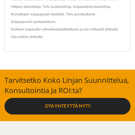
Helppo tofuntekijä
,
Tofu tuotantolinja
,
Soijamaitotuotantolinja
,
Kuivattujen soijapapujen käsittely
,
Tofu-puristuskone
,
Soijapapuriisi-jauhamiskone
,
Korkean nopeuden vehnälevykäsittelykone
ja ota rohkeasti yhteyttä
Ota meihin yhteyttä
.
Tarvitsetko Koko Linjan Suunnittelua,
Konsultointia Ja ROI:ta?
OTA YHTEYTTÄ NYT!!