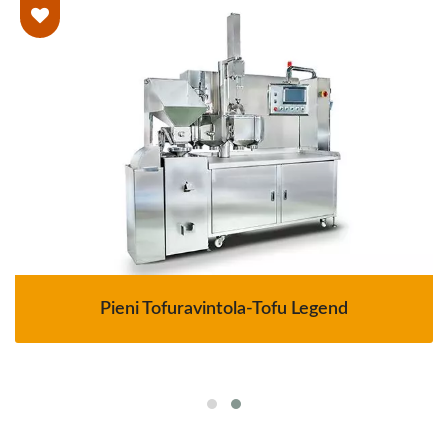
Pieni Tofuravintola-Tofu Legend