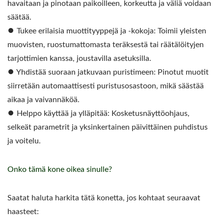
havaitaan ja pinotaan paikoilleen, korkeutta ja väliä voidaan
säätää.
⏺︎ Tukee erilaisia muottityyppejä ja -kokoja: Toimii yleisten
muovisten, ruostumattomasta teräksestä tai räätälöityjen
tarjottimien kanssa, joustavilla asetuksilla.
⏺︎ Yhdistää suoraan jatkuvaan puristimeen: Pinotut muotit
siirretään automaattisesti puristusosastoon, mikä säästää
aikaa ja vaivannäköä.
⏺︎ Helppo käyttää ja ylläpitää: Kosketusnäyttöohjaus,
selkeät parametrit ja yksinkertainen päivittäinen puhdistus
ja voitelu.
Onko tämä kone oikea sinulle?
Saatat haluta harkita tätä konetta, jos kohtaat seuraavat
haasteet: