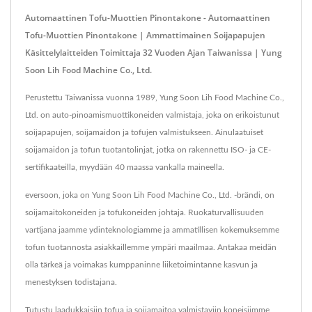
Automaattinen Tofu-Muottien Pinontakone - Automaattinen
Tofu-Muottien Pinontakone | Ammattimainen Soijapapujen
Käsittelylaitteiden Toimittaja 32 Vuoden Ajan Taiwanissa | Yung
Soon Lih Food Machine Co., Ltd.
Perustettu Taiwanissa vuonna 1989, Yung Soon Lih Food Machine Co.,
Ltd. on auto-pinoamismuottikoneiden valmistaja, joka on erikoistunut
soijapapujen, soijamaidon ja tofujen valmistukseen. Ainulaatuiset
soijamaidon ja tofun tuotantolinjat, jotka on rakennettu ISO- ja CE-
sertifikaateilla, myydään 40 maassa vankalla maineella.
eversoon, joka on Yung Soon Lih Food Machine Co., Ltd. -brändi, on
soijamaitokoneiden ja tofukoneiden johtaja. Ruokaturvallisuuden
vartijana jaamme ydinteknologiamme ja ammatillisen kokemuksemme
tofun tuotannosta asiakkaillemme ympäri maailmaa. Antakaa meidän
olla tärkeä ja voimakas kumppaninne liiketoimintanne kasvun ja
menestyksen todistajana.
Tutustu laadukkaisiin tofua ja soijamaitoa valmistaviin koneisiimme