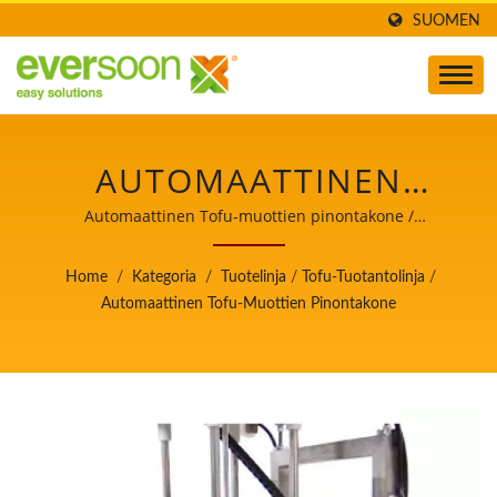
SUOMEN
AUTOMAATTINEN
TOFU-MUOTTIEN
Automaattinen Tofu-muottien pinontakone /
Automaattisen tofua ja soijamaitoa valmistavan koneen
PINONTAKONE ON YKSI
johtaja, jonka ensisijainen tavoite on
Home
/
Kategoria
/
Tuotelinja
/
Tofu-Tuotantolinja
/
elintarviketurvallisuus.
KONEISTA
Automaattinen Tofu-Muottien Pinontakone
TOFUTUOTANTOLINJALLA.
/ AUTOMAATTISEN
TOFUA JA SOIJAMAITOA
VALMISTAVAN KONEEN