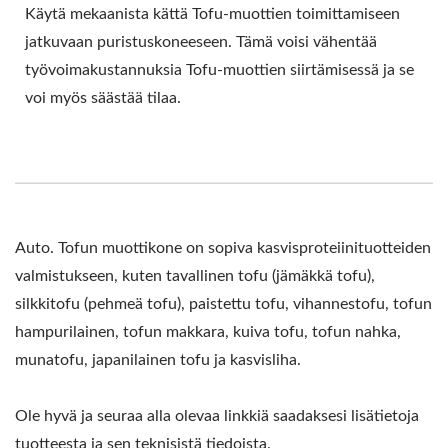
Käytä mekaanista kättä Tofu-muottien toimittamiseen
jatkuvaan puristuskoneeseen. Tämä voisi vähentää
työvoimakustannuksia Tofu-muottien siirtämisessä ja se
voi myös säästää tilaa.
Auto. Tofun muottikone on sopiva kasvisproteiinituotteiden
valmistukseen, kuten tavallinen tofu (jämäkkä tofu),
silkkitofu (pehmeä tofu), paistettu tofu, vihannestofu, tofun
hampurilainen, tofun makkara, kuiva tofu, tofun nahka,
munatofu, japanilainen tofu ja kasvisliha.
Ole hyvä ja seuraa alla olevaa linkkiä saadaksesi lisätietoja
tuotteesta ja sen teknisistä tiedoista.