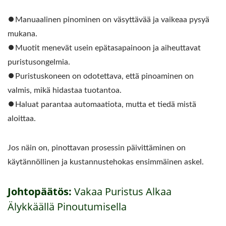
⏺︎Manuaalinen pinominen on väsyttävää ja vaikeaa pysyä
mukana.
⏺︎Muotit menevät usein epätasapainoon ja aiheuttavat
puristusongelmia.
⏺︎Puristuskoneen on odotettava, että pinoaminen on
valmis, mikä hidastaa tuotantoa.
⏺︎Haluat parantaa automaatiota, mutta et tiedä mistä
aloittaa.
Jos näin on, pinottavan prosessin päivittäminen on
käytännöllinen ja kustannustehokas ensimmäinen askel.
Johtopäätös:
Vakaa Puristus Alkaa
Älykkäällä Pinoutumisella