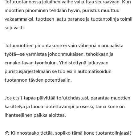
Tofutuotannossa jokainen vaihe vaikuttaa seuraavaan. Kun
muottien pinominen tehdään hyvin, puristus muuttuu
vakaammaksi, tuotteen laatu paranee ja tuotantolinja toimii
sujuvasti.
Tofumuottien pinontakone ei vain vähennä manuaalista
työtä—se varmistaa johdonmukaisen, tehokkaan ja
ennakoitavan työnkulun. Yhdistettynä jatkuvaan
puristusjärjestelmään se tuo esiin automatisoidun
tuotannon täyden potentiaalin.
Jos etsit tapaa päivittää tofutehdastasi, parantaa muottien
käsittelyä ja luoda luotettavampi prosessi, tämä kone on
ihanteellinen paikka aloittaa.
📩 Kiinnostaako tietää, sopiiko tämä kone tuotantolinjaasi?