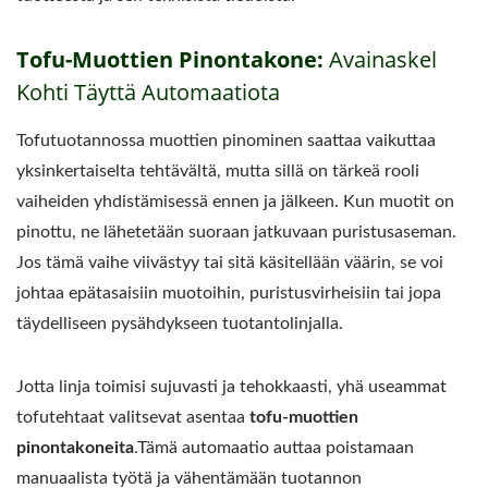
Tofu-Muottien Pinontakone:
Avainaskel
Kohti Täyttä Automaatiota
Tofutuotannossa muottien pinominen saattaa vaikuttaa
yksinkertaiselta tehtävältä, mutta sillä on tärkeä rooli
vaiheiden yhdistämisessä ennen ja jälkeen. Kun muotit on
pinottu, ne lähetetään suoraan jatkuvaan puristusaseman.
Jos tämä vaihe viivästyy tai sitä käsitellään väärin, se voi
johtaa epätasaisiin muotoihin, puristusvirheisiin tai jopa
täydelliseen pysähdykseen tuotantolinjalla.
Jotta linja toimisi sujuvasti ja tehokkaasti, yhä useammat
tofutehtaat valitsevat asentaa
tofu-muottien
pinontakoneita
.Tämä automaatio auttaa poistamaan
manuaalista työtä ja vähentämään tuotannon