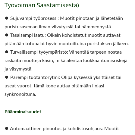
Työvoiman Säästämisestä)
⏺︎ Sujuvampi työprosessi: Muotit pinotaan ja lähetetään
puristusaseman ilman viivytyksiä tai hämmennystä.
⏺︎ Tasaisempi laatu: Oikein kohdistetut muotit auttavat
pitämään tofupalat hyvin muotoiltuina puristuksen jälkeen.
⏺︎ Turvallisempi työympäristö: Vähentää tarpeen nostaa
raskaita muotteja käsin, mikä alentaa loukkaantumisriskejä
ja väsymystä.
⏺︎ Parempi tuotantorytmi: Olipa kyseessä yksittäiset tai
useat vuorot, tämä kone auttaa pitämään linjasi
synkronoituna.
Pääominaisuudet
⏺︎ Automaattinen pinoutus ja kohdistusohjaus: Muotit