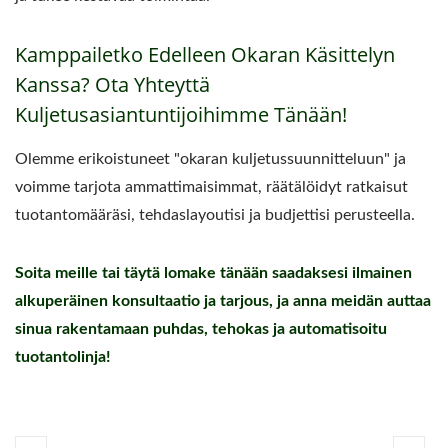
Kamppailetko Edelleen Okaran Käsittelyn
Kanssa? Ota Yhteyttä
Kuljetusasiantuntijoihimme Tänään!
Olemme erikoistuneet "okaran kuljetussuunnitteluun" ja
voimme tarjota ammattimaisimmat, räätälöidyt ratkaisut
tuotantomääräsi, tehdaslayoutisi ja budjettisi perusteella.
Soita meille tai täytä lomake tänään saadaksesi ilmainen
alkuperäinen konsultaatio ja tarjous, ja anna meidän auttaa
sinua rakentamaan puhdas, tehokas ja automatisoitu
tuotantolinja!