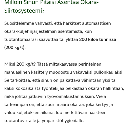
Milloin Sinun Pitäisi Asentaa Okara-
Siirtosysteemi?
Suosittelemme vahvasti, että harkitset automaattisen
okara-kuljetinjärjestelmän asentamista, kun
tuotantomääräsi saavuttaa tai ylittää
200 kiloa tunnissa
(200 kg/t)
.
Miksi 200 kg/t? Tässä mittakaavassa perinteinen
manuaalinen käsittely muodostuu vakavaksi pullonkaulaksi.
Se tarkoittaa, että sinun on palkattava vähintään yksi tai
kaksi kokoaikaista työntekijää pelkästään okaran hallintaan,
mikä johtaa jatkuviin työvoimakustannuksiin. Vielä
tärkeämpää on, että suuri määrä okaraa, joka kertyy ja
valuu kuljetuksen aikana, luo merkittävän haasteen
tuotantovirralle ja ympäristöhygienialle.