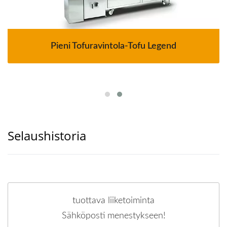
Pieni Tofuravintola-Tofu Legend
Selaushistoria
tuottava liiketoiminta
Sähköposti menestykseen!