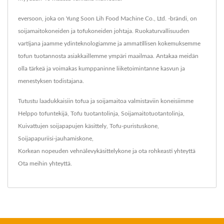
eversoon, joka on Yung Soon Lih Food Machine Co., Ltd. -brändi, on
soijamaitokoneiden ja tofukoneiden johtaja. Ruokaturvallisuuden
vartijana jaamme ydinteknologiamme ja ammatillisen kokemuksemme
tofun tuotannosta asiakkaillemme ympäri maailmaa. Antakaa meidän
olla tärkeä ja voimakas kumppaninne liiketoimintanne kasvun ja
menestyksen todistajana.
Tutustu laadukkaisiin tofua ja soijamaitoa valmistaviin koneisiimme
Helppo tofuntekijä
,
Tofu tuotantolinja
,
Soijamaitotuotantolinja
,
Kuivattujen soijapapujen käsittely
,
Tofu-puristuskone
,
Soijapapuriisi-jauhamiskone
,
Korkean nopeuden vehnälevykäsittelykone
ja ota rohkeasti yhteyttä
Ota meihin yhteyttä
.