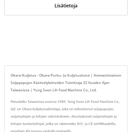
Lisätietoja
Okara-Kuljetus - Okara-Purku- Ja Kuljetuskone | Ammattimainen
Soijapapujen Käsittelylaitteiden Toimittaja 32 Vuoden Ajan
Taiwanissa | Yung Soon Lih Food Machine Co., Ltd.
Perustettu Taiwanissa vuonna 1989, Yung Soon Lih Food Machine Co.,
Ltd. on Okara-kuljetusvalmistaja, joka on erikoistunut soijapapujen,
soijamaitojen ja tofujen valmistukseen. Ainulaatuiset soijamaitojen ja
tofujen tuotantolinjat, jotka on rakennettu ISO- ja CE-sertifikaateilla,
myydään 40 maassa vankalla maineella.