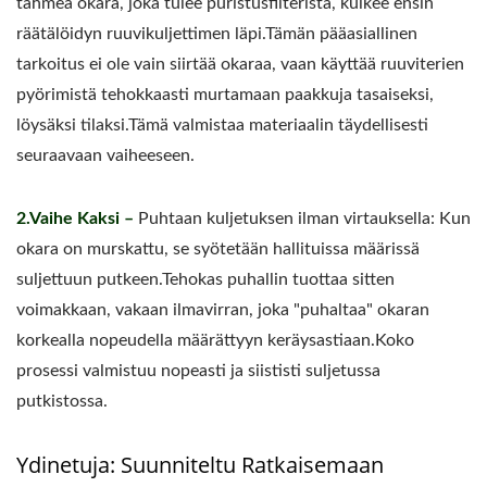
tahmea okara, joka tulee puristusfilteristä, kulkee ensin
räätälöidyn ruuvikuljettimen läpi.Tämän pääasiallinen
tarkoitus ei ole vain siirtää okaraa, vaan käyttää ruuviterien
pyörimistä tehokkaasti murtamaan paakkuja tasaiseksi,
löysäksi tilaksi.Tämä valmistaa materiaalin täydellisesti
seuraavaan vaiheeseen.
2.Vaihe Kaksi –
Puhtaan kuljetuksen ilman virtauksella: Kun
okara on murskattu, se syötetään hallituissa määrissä
suljettuun putkeen.Tehokas puhallin tuottaa sitten
voimakkaan, vakaan ilmavirran, joka "puhaltaa" okaran
korkealla nopeudella määrättyyn keräysastiaan.Koko
prosessi valmistuu nopeasti ja siististi suljetussa
putkistossa.
Ydinetuja: Suunniteltu Ratkaisemaan