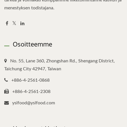
tärkeä ja voimakas kumppaninne liiketoimintanne kasvun ja
menestyksen todistajana.
Osoitteemme
No. 55, Lane 360, Zhongshan Rd., Shengang District,
Taichung City 42947, Taiwan
+886-4-2561-0868
+886-4-2561-2308
yslfood@yslfood.com