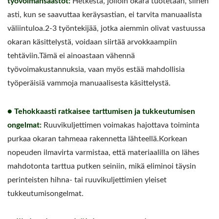
työvoimansäästöt:
Hetkestä, jolloin okara tuotetaan, siihen
asti, kun se saavuttaa keräysastian, ei tarvita manuaalista
väliintuloa.2-3 työntekijää, jotka aiemmin olivat vastuussa
okaran käsittelystä, voidaan siirtää arvokkaampiin
tehtäviin.Tämä ei ainoastaan vähennä
työvoimakustannuksia, vaan myös estää mahdollisia
työperäisiä vammoja manuaalisesta käsittelystä.
● Tehokkaasti ratkaisee tarttumisen ja tukkeutumisen
ongelmat:
Ruuvikuljettimen voimakas hajottava toiminta
purkaa okaran tahmeaa rakennetta lähteellä.Korkean
nopeuden ilmavirta varmistaa, että materiaalilla on lähes
mahdotonta tarttua putken seiniin, mikä eliminoi täysin
perinteisten hihna- tai ruuvikuljettimien yleiset
tukkeutumisongelmat.