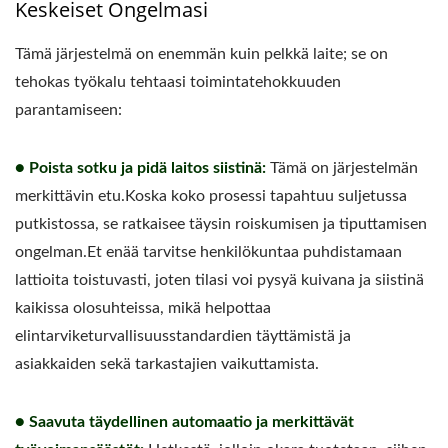
Keskeiset Ongelmasi
Tämä järjestelmä on enemmän kuin pelkkä laite; se on
tehokas työkalu tehtaasi toimintatehokkuuden
parantamiseen:
● Poista sotku ja pidä laitos siistinä:
Tämä on järjestelmän
merkittävin etu.Koska koko prosessi tapahtuu suljetussa
putkistossa, se ratkaisee täysin roiskumisen ja tiputtamisen
ongelman.Et enää tarvitse henkilökuntaa puhdistamaan
lattioita toistuvasti, joten tilasi voi pysyä kuivana ja siistinä
kaikissa olosuhteissa, mikä helpottaa
elintarviketurvallisuusstandardien täyttämistä ja
asiakkaiden sekä tarkastajien vaikuttamista.
● Saavuta täydellinen automaatio ja merkittävät