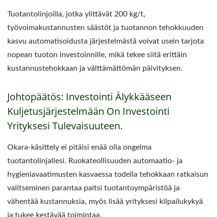
Tuotantolinjoilla, jotka ylittävät 200 kg/t,
työvoimakustannusten säästöt ja tuotannon tehokkuuden
kasvu automatisoidusta järjestelmästä voivat usein tarjota
nopean tuoton investoinnille, mikä tekee siitä erittäin
kustannustehokkaan ja välttämättömän päivityksen.
Johtopäätös: Investointi Älykkääseen
Kuljetusjärjestelmään On Investointi
Yrityksesi Tulevaisuuteen.
Okara-käsittely ei pitäisi enää olla ongelma
tuotantolinjallesi. Ruokateollisuuden automaatio- ja
hygieniavaatimusten kasvaessa todella tehokkaan ratkaisun
valitseminen parantaa paitsi tuotantoympäristöä ja
vähentää kustannuksia, myös lisää yrityksesi kilpailukykyä
ja tukee kestävää toimintaa.