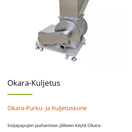
ENSISIJAINEN TAVOITE
ON
ELINTARVIKETURVALLISUU
Okara-Kuljetus
Okara-Purku- Ja Kuljetuskone
Soijapapujen jauhamisen jälkeen käytä Okara-