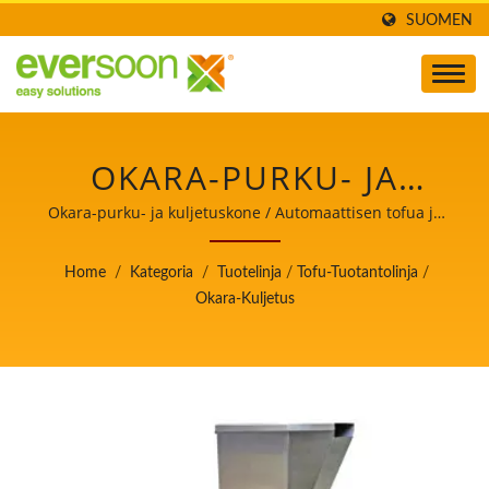
SUOMEN
OKARA-PURKU- JA
KULJETUSKONE ON YKSI
Okara-purku- ja kuljetuskone / Automaattisen tofua ja
soijamaitoa valmistavan koneen johtaja, jonka
KONEISTA
ensisijainen tavoite on elintarviketurvallisuus.
Home
/
Kategoria
/
Tuotelinja
/
Tofu-Tuotantolinja
/
TOFUTUOTANTOLINJALLA.
Okara-Kuljetus
/ AUTOMAATTISEN
TOFUA JA SOIJAMAITOA
VALMISTAVAN KONEEN
JOHTAJA, JONKA