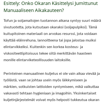
Esittely: Onko Okaran Käsittelysi Jumittunut
Manuaaliseen Aikakauteen?
Tofun ja soijamaitojen tuotannon aikana syntyy suuri määrä
sivutuotetta, jota kutsutaan okaraksi (soijapulpiksi). Tämä
kuitupitoinen materiaali on arvokas resurssi, jota voidaan
käyttää eläinrehuna, lannoitteena tai jopa jalostaa muiksi
elintarvikkeiksi. Kuitenkin sen korkea kosteus- ja
viskositeettipitoisuus tekee siitä merkittävän haasteen
monille elintarviketeollisuuden laitoksille.
Perinteinen manuaalinen kuljetus ei ole vain aikaa vievää ja
työlästä, vaan se johtaa usein myös läikkymiseen ja
märkien, sotkuisten lattioiden syntymiseen, mikä vaikuttaa
vakavasti tehtaan hygieniaan ja imagoihin. Yksinkertaiset
kuljetinjärjestelmät voivat myös helposti tukkeutua okaran