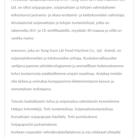
Ltd. on ollut soijapapujen, soijamaitojen ja tofujen valmistukseen
erikoistunut jauhamis- ja okara-erottamis- ja keittokoneiden valmistaja.
Ainulaatuiset soijamaitojen ja tofujen tuotantolinjat, jotka on
rakennettu ISO- ja CE-sertifikaateilla, myydään 40 maassa ja niillä on
vankka maine.
eversoon, joka on Yung Soon Lih Food Machine Co., Ltd. -brändi, on
soijamaitokoneiden ja tofukoneiden johtaja. Ruokaturvallisuuden
vartijana jaamme ydinteknologiamme ja ammatillisen kokemuksemme
tofun tuotannosta asiakkaillemme ympäri maailmaa. Antakaa meidän
olla tärkeä ja voimakas kumppaninne liiketoimintanne kasvun ja
menestyksen todistajana.
Tutustu laadukkaisiin tofua ja soijamaitoa valmistaviin koneisiimme
Helppo tofuntekijä
,
Tofu tuotantolinja
,
Soijamaitotuotantolinja
,
Kuivattujen soijapapujen käsittely
,
Tofu-puristuskone
,
Soijapapuriisi-jauhamiskone
,
Korkean nopeuden vehnälevykäsittelykone
ja ota rohkeasti yhteyttä