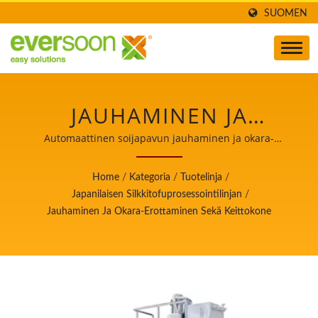
SUOMEN
JAUHAMINEN JA
OKARA-EROTTELU- JA
Automaattinen soijapavun jauhaminen ja okara-
erottaminen sekä keittokone / Automaattisen tofua ja
KEITTOKONE ON YKSI
soijamaitoa valmistavan koneen johtaja, jonka
Home
/
Kategoria
/
Tuotelinja
/
ensisijainen tavoite on elintarviketurvallisuus.
KONEISTA
Japanilaisen Silkkitofuprosessointilinjan
/
Jauhaminen Ja Okara-Erottaminen Sekä Keittokone
JAPANILAISESSA
SILKKITOFUTUOTANTOLIN
/ AUTOMAATTISEN
TOFUA JA SOIJAMAITOA