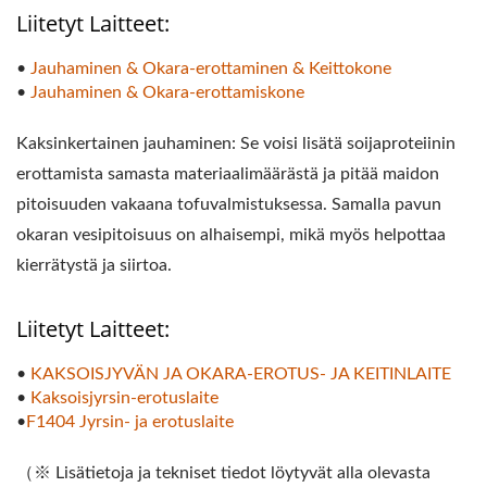
Liitetyt Laitteet:
•
Jauhaminen & Okara-erottaminen & Keittokone
•
Jauhaminen & Okara-erottamiskone
Kaksinkertainen jauhaminen: Se voisi lisätä soijaproteiinin
erottamista samasta materiaalimäärästä ja pitää maidon
pitoisuuden vakaana tofuvalmistuksessa. Samalla pavun
okaran vesipitoisuus on alhaisempi, mikä myös helpottaa
kierrätystä ja siirtoa.
Liitetyt Laitteet:
•
KAKSOISJYVÄN JA OKARA-EROTUS- JA KEITINLAITE
•
Kaksoisjyrsin-erotuslaite
•
F1404 Jyrsin- ja erotuslaite
（※ Lisätietoja ja tekniset tiedot löytyvät alla olevasta