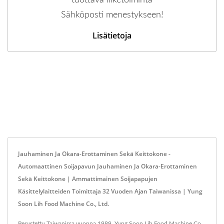
tuottava liiketoiminta
Sähköposti menestykseen!
Lisätietoja
Jauhaminen Ja Okara-Erottaminen Sekä Keittokone -
Automaattinen Soijapavun Jauhaminen Ja Okara-Erottaminen
Sekä Keittokone | Ammattimainen Soijapapujen
Käsittelylaitteiden Toimittaja 32 Vuoden Ajan Taiwanissa | Yung
Soon Lih Food Machine Co., Ltd.
Perustettu Taiwanissa vuonna 1989, Yung Soon Lih Food Machine Co.,