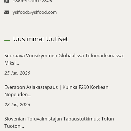
+886-4-2561-2308
yslfood@yslfood.com
Uusimmat Uutiset
Seuraava Vuosikymmen Globaalissa Tofumarkkinassa:
Miksi...
25 Jun, 2026
Eversoon Asiakastapaus｜Kuinka F290 Korkean
Nopeuden...
23 Jun, 2026
Slovenian Tofuvalmistajan Tapaustutkimus: Tofun
Tuoton...