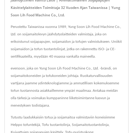
Jäähdyttimen Vaihto Laite | Ammattimainen Soijapapujen
Käsittelylaitteiden Toimittaja 32 Vuoden Ajan Taiwanissa | Yung
Soon Lih Food Machine Co., Ltd.
Perustettu Taiwanissa vuonna 1989, Yung Soon Lih Food Machine Co.,
Ltd. on soijamaitolevyn jäähdytyslaitteiden valmistaja, joka on
erikoistunut soijapapujen, soijamaidon ja tofujen valmistukseen. Uniikit
soijamaidon ja tofun tuotantolinjat, jotka on rakennettu ISO- ja CE-
sertifikaateilla, myydään 40 maassa vankalla maineella.
eversoon, joka on Yung Soon Lih Food Machine Co., Ltd. -brändi, on
soijamaitokoneiden ja tofukoneiden johtaja. Ruokaturvallisuuden
vartijana jaamme ydinteknologiamme ja ammatillisen kokemuksemme
tofun tuotannosta asiakkaillemme ympäri maailmaa. Antakaa meidän
olla tärkeä ja voimakas kumppaninne liiketoimintanne kasvun ja
menestyksen todistajana.
Tutustu laadukkaisiin tofua ja soijamaitoa valmistaviin koneisiimme
Helppo tofuntekijä
,
Tofu tuotantolinja
,
Soijamaitotuotantolinja
,
Kuivattujen soijapapujen käsittely
,
Tofu-puristuskone
,