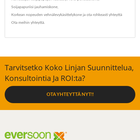
Soijapapuriisi-jauhamiskone
,
Korkean nopeuden vehnälevykäsittelykone
ja ota rohkeasti yhteyttä
Ota meihin yhteyttä
.
Tarvitsetko Koko Linjan Suunnittelua,
Konsultointia Ja ROI:ta?
OTA YHTEYTTÄ NYT!!