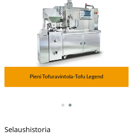
Pieni Tofuravintola-Tofu Legend
Selaushistoria