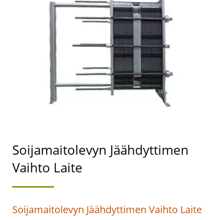
JOHTAJA, JONKA
ENSISIJAINEN TAVOITE
ON
ELINTARVIKETURVALLISUU
Soijamaitolevyn Jäähdyttimen
Vaihto Laite
Soijamaitolevyn Jäähdyttimen Vaihto Laite