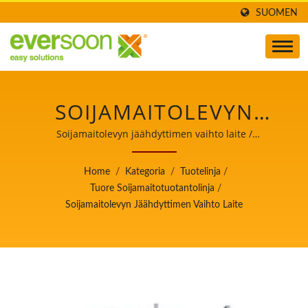
SUOMEN
SOIJAMAITOLEVYN
VIILENNYSLAITTEISTO
Soijamaitolevyn jäähdyttimen vaihto laite /
Automaattisen tofua ja soijamaitoa valmistavan koneen
ON YKSI KONEISTA
johtaja, jonka ensisijainen tavoite on
Home
/
Kategoria
/
Tuotelinja
/
elintarviketurvallisuus.
TUOREIDEN
Tuore Soijamaitotuotantolinja
/
Soijamaitolevyn Jäähdyttimen Vaihto Laite
SOIJAMAITOTUOTANTOLIN
/ AUTOMAATTISEN
TOFUA JA SOIJAMAITOA
VALMISTAVAN KONEEN