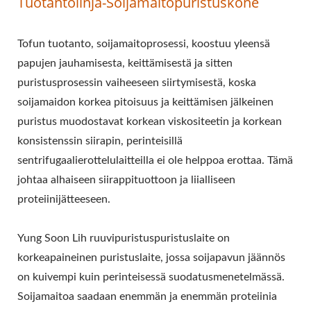
Tuotantolinja-Soijamaitopuristuskone
TOFUN
TUOTANTOPROSESSI,
Tofun tuotanto, soijamaitoprosessi, koostuu yleensä
papujen jauhamisesta, keittämisestä ja sitten
AUTOMAATTINEN
puristusprosessin vaiheeseen siirtymisestä, koska
TOFUN KONE,
soijamaidon korkea pitoisuus ja keittämisen jälkeinen
AUTOMAATTINEN
puristus muodostavat korkean viskositeetin ja korkean
konsistenssin siirapin, perinteisillä
TOFUN
sentrifugaalierottelulaitteilla ei ole helppoa erottaa. Tämä
VALMISTUSKONE,
johtaa alhaiseen siirappituottoon ja liialliseen
proteiinijätteeseen.
KAUPALLINEN TOFUN
KONE, HELPPO TOFUN
Yung Soon Lih ruuvipuristuspuristuslaite on
korkeapaineinen puristuslaite, jossa soijapavun jäännös
VALMISTAJA, PAISTETTU
on kuivempi kuin perinteisessä suodatusmenetelmässä.
TOFUN KONE,
Soijamaitoa saadaan enemmän ja enemmän proteiinia