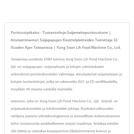
Puristustyökalut - Tuotantolinja-Soijamaitopuristuskone |
Ammattimainen Soijapapujen Käsittelylaitteiden Toimittaja 32
Vuoden Ajan Taiwanissa | Yung Soon Lih Food Machine Co., Ltd.
Taiwanissa vuodesta 1989 toimiva Yung Soon Lih Food Machine Co.,
Ltd. on soijapapujen, soijamaitojen ja tofujen valmistukseen
erikoistunut puristuskoneiden valmistaja. Ainulaatuiset soijamaitojen ja
tofujen tuotantolinjat, jotka on rakennettu ISO- ja CE-sertifikaateilla,
myydään 40 maassa vankalla maineella.
eversoon, joka on Yung Soon Lih Food Machine Co., Ltd. -brändi, on
soijamaitokoneiden ja tofukoneiden johtaja. Ruokaturvallisuuden
vartijana jaamme ydinteknologiamme ja ammatillisen kokemuksemme
tofun tuotannosta asiakkaillemme ympäri maailmaa. Antakaa meidän
olla tärkeä ja voimakas kumppaninne liiketoimintanne kasvun ja