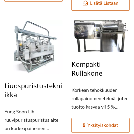
Lisätä Listaan
TOFUVALMISTUSLINJA,
TOFUVALMISTUSLINJAN
HINTA, TOFUKONE,
VEGAANINEN
LIHAKONE,
Kompakti
VEGAANINEN
Rullakone
LIHANTUOTANTOLINJA,
Liuospuristustekni
KASVISTOFULAITTEET JA
Korkean tehokkuuden
Ikka
rullapainomenetelmä, joten
-KONEET, RUOKAKONE
tuotto kasvaa yli 5 %,
Yung Soon Lih
/ AUTOMAATTISEN
korkea soijamaitopitoisuus.
ruuvipuristuspuristuslaite
Käytä...
Yksityiskohdat
TOFUA JA SOIJAMAITOA
on korkeapaineinen