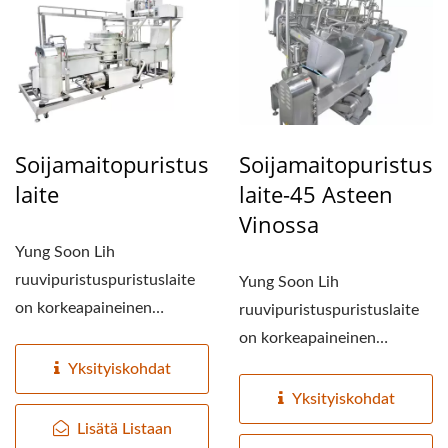
TOFUN
VALMISTUSKONE,
TOFUN
VALMISTUSKONEEN
HINTA, TOFUN
Soijamaitopuristus
Soijamaitopuristus
Laite
Laite-45 Asteen
VALMISTAJAT, TOFUN
Vinossa
VALMISTUS, TOFUN
Yung Soon Lih
VALMISTUSLAITTEET,
ruuvipuristuspuristuslaite
Yung Soon Lih
on korkeapaineinen
ruuvipuristuspuristuslaite
TOFUVALMISTUSTEHDAS,
puristuslaite, jossa
on korkeapaineinen
TOFUVALMISTUSLAITOS,
soijapavun...
puristuslaite, jossa
Yksityiskohdat
TOFUVALMISTUSLAITTEET
soijapavun...
Yksityiskohdat
Lisätä Listaan
TOFUVALMISTUSTEHDAS,