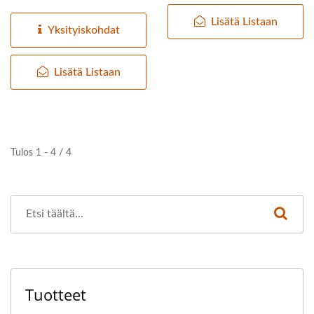
puristuslaite, jossa
VALMISTAVAN KONEEN
Lisätä Listaan
soijapavun...
Yksityiskohdat
JOHTAJA, JONKA
ENSISIJAINEN TAVOITE
Lisätä Listaan
ON
ELINTARVIKETURVALLISUU
Tulos 1 - 4 / 4
Tuotteet