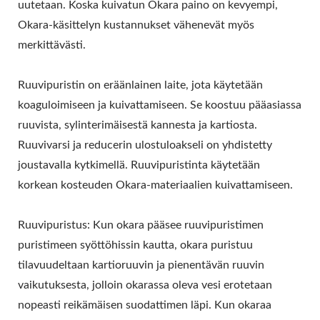
TEOLLINEN TOFUN
uutetaan. Koska kuivatun Okara paino on kevyempi,
Okara-käsittelyn kustannukset vähenevät myös
VALMISTUS,
merkittävästi.
SOIJARUOKAKONEET,
Ruuvipuristin on eräänlainen laite, jota käytetään
SOIJALIHA KONE,
koaguloimiseen ja kuivattamiseen. Se koostuu pääasiassa
SOIJAMAITOKONE JA
ruuvista, sylinterimäisestä kannesta ja kartiosta.
Ruuvivarsi ja reducerin ulostuloakseli on yhdistetty
TOFUNVALMISTUSKONE,
joustavalla kytkimellä. Ruuvipuristinta käytetään
TOFUN LAITTEET,
korkean kosteuden Okara-materiaalien kuivattamiseen.
TOFUTEHDAS,
Ruuvipuristus: Kun okara pääsee ruuvipuristimen
TOFUKONE, MYYTÄVÄ
puristimeen syöttöhissin kautta, okara puristuu
TOFUKONE,
tilavuudeltaan kartioruuvin ja pienentävän ruuvin
vaikutuksesta, jolloin okarassa oleva vesi erotetaan
TOFUKONEEN
nopeasti reikämäisen suodattimen läpi. Kun okaraa