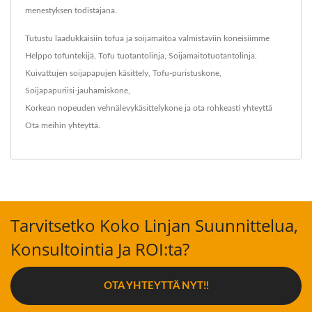
menestyksen todistajana.
Tutustu laadukkaisiin tofua ja soijamaitoa valmistaviin koneisiimme
Helppo tofuntekijä
,
Tofu tuotantolinja
,
Soijamaitotuotantolinja
,
Kuivattujen soijapapujen käsittely
,
Tofu-puristuskone
,
Soijapapuriisi-jauhamiskone
,
Korkean nopeuden vehnälevykäsittelykone
ja ota rohkeasti yhteyttä
Ota meihin yhteyttä
.
Tarvitsetko Koko Linjan Suunnittelua,
Konsultointia Ja ROI:ta?
OTA YHTEYTTÄ NYT!!