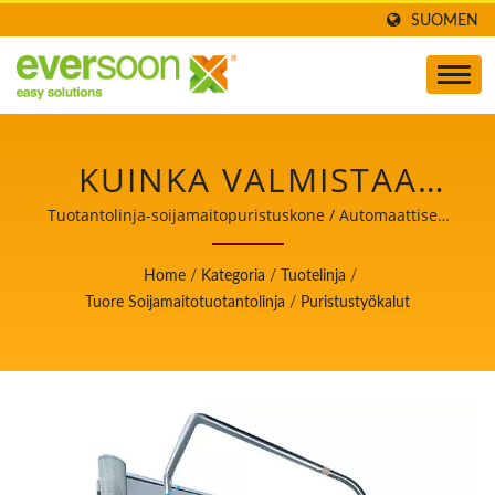
SUOMEN
KUINKA VALMISTAA
TOFUA,
Tuotantolinja-soijamaitopuristuskone / Automaattisen
tofua ja soijamaitoa valmistavan koneen johtaja, jonka
TOFUTUOTANTO,
ensisijainen tavoite on elintarviketurvallisuus.
Home
/
Kategoria
/
Tuotelinja
/
TOFUN VALMISTUS,
Tuore Soijamaitotuotantolinja
/
Puristustyökalut
TOFUN
VALMISTUSPROSESSI,
TOFUN VALMISTUS,
TOFUN