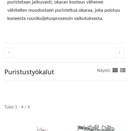
VALMISTAJA,
puristetaan jatkuvasti, okaran kosteus vähenee
vähitellen muodostaen puristettua okaraa, joka poistuu
TOFUKONEEN
koneesta ruuvikuljetusprosessin vaikutuksesta.
VALMISTAJA,
TOFUKONEEN HINTA,
TOFUN KONEET, TOFU-
KONEET JA -LAITTEET,
Puristustyökalut
TOFUVALMISTAJA,
Näyttö:
TOFUVALMISTUSKONE,
TOFUN VALMISTUS,
TOFUN
Tulos 1 - 4 / 4
VALMISTUSLAITTEET,