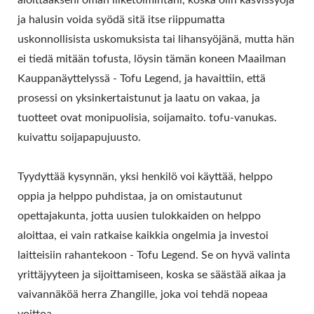
ja halusin voida syödä sitä itse riippumatta
uskonnollisista uskomuksista tai lihansyöjänä, mutta hän
ei tiedä mitään tofusta, löysin tämän koneen Maailman
Kauppanäyttelyssä - Tofu Legend, ja havaittiin, että
prosessi on yksinkertaistunut ja laatu on vakaa, ja
tuotteet ovat monipuolisia, soijamaito. tofu-vanukas.
kuivattu soijapapujuusto.
Tyydyttää kysynnän, yksi henkilö voi käyttää, helppo
oppia ja helppo puhdistaa, ja on omistautunut
opettajakunta, jotta uusien tulokkaiden on helppo
aloittaa, ei vain ratkaise kaikkia ongelmia ja investoi
laitteisiin rahantekoon - Tofu Legend. Se on hyvä valinta
yrittäjyyteen ja sijoittamiseen, koska se säästää aikaa ja
vaivannäköä herra Zhangille, joka voi tehdä nopeaa
voittoa.