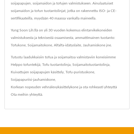
soijapapujen, soijamaidon ja tofujen valmistukseen. Ainulaatuiset
soijamaidon ja tofun tuotantolinjat, jotka on rakennettu ISO- ja CE-
sertifikaateilla, myydään 40 maassa vankalla maineella.
Yung Soon Lih:llä on yli 30 vuoden kokemus elintarvikekoneiden
valmistuksesta ja teknisestä osaamisesta, ammattimainen tuotanto:
Tofukone, Soijamaitokone, Alfalfa-idätyslaite, Jauhamiskone jne.
Tutustu laadukkaisiin tofua ja soijamaitoa valmistaviin koneisiimme
Helppo tofuntekijä
,
Tofu tuotantolinja
,
Soijamaitotuotantolinja
,
Kuivattujen soijapapujen käsittely
,
Tofu-puristuskone
,
Soijapapuriisi-jauhamiskone
,
Korkean nopeuden vehnälevykäsittelykone
ja ota rohkeasti yhteyttä
Ota meihin yhteyttä
.