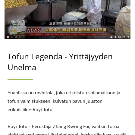
SOON LIH FOOD
MACHINE CO., LTD.
Tofun Legenda - Yrittäjyyden
Unelma
Yuanlissa on ravintola, joka erikoistuu soijamaitoon ja
tofun valmistukseen. kuivatun pavun juuston
erikoisliike~Ruyi Tofu.
Ruyi Tofu - Perustaja Zhang Kwong Fai, valitsin tofua
aloittaakseni oman liiketoimintani, koska olin kasvissyöjä