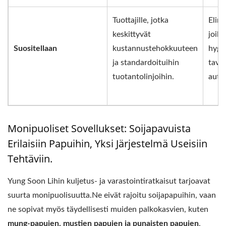
Tuottajille, jotka
Elint
keskittyvät
joill
Suositellaan
kustannustehokkuuteen
hygie
ja standardoituihin
tavo
tuotantolinjoihin.
auto
Monipuoliset Sovellukset: Soijapavuista
Erilaisiin Papuihin, Yksi Järjestelmä Useisiin
Tehtäviin.
Yung Soon Lihin kuljetus- ja varastointiratkaisut tarjoavat
suurta monipuolisuutta.Ne eivät rajoitu soijapapuihin, vaan
ne sopivat myös täydellisesti muiden palkokasvien, kuten
mung-papujen, mustien papujen ja punaisten papujen
,