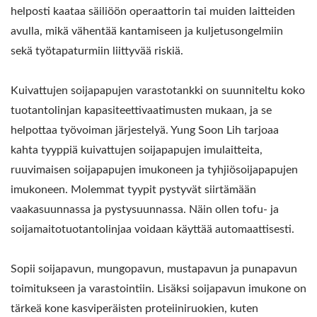
helposti kaataa säiliöön operaattorin tai muiden laitteiden
avulla, mikä vähentää kantamiseen ja kuljetusongelmiin
sekä työtapaturmiin liittyvää riskiä.
Kuivattujen soijapapujen varastotankki on suunniteltu koko
tuotantolinjan kapasiteettivaatimusten mukaan, ja se
helpottaa työvoiman järjestelyä. Yung Soon Lih tarjoaa
kahta tyyppiä kuivattujen soijapapujen imulaitteita,
ruuvimaisen soijapapujen imukoneen ja tyhjiösoijapapujen
imukoneen. Molemmat tyypit pystyvät siirtämään
vaakasuunnassa ja pystysuunnassa. Näin ollen tofu- ja
soijamaitotuotantolinjaa voidaan käyttää automaattisesti.
Sopii soijapavun, mungopavun, mustapavun ja punapavun
toimitukseen ja varastointiin. Lisäksi soijapavun imukone on
tärkeä kone kasviperäisten proteiiniruokien, kuten