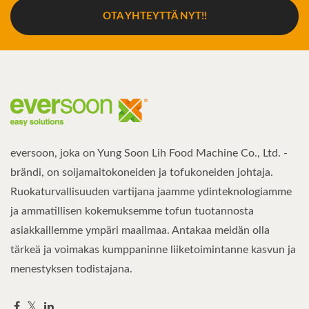
OTA YHTEYTTÄ NYT!!
eversoon, joka on Yung Soon Lih Food Machine Co., Ltd. -
brändi, on soijamaitokoneiden ja tofukoneiden johtaja.
Ruokaturvallisuuden vartijana jaamme ydinteknologiamme
ja ammatillisen kokemuksemme tofun tuotannosta
asiakkaillemme ympäri maailmaa. Antakaa meidän olla
tärkeä ja voimakas kumppaninne liiketoimintanne kasvun ja
menestyksen todistajana.