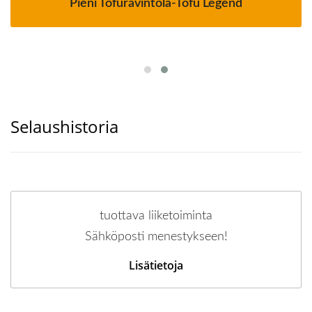
Pieni Tofuravintola-Tofu Legend
Selaushistoria
tuottava liiketoiminta
Sähköposti menestykseen!
Lisätietoja