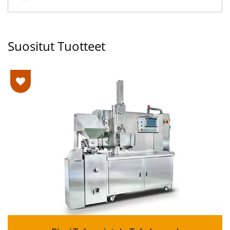
Suositut Tuotteet