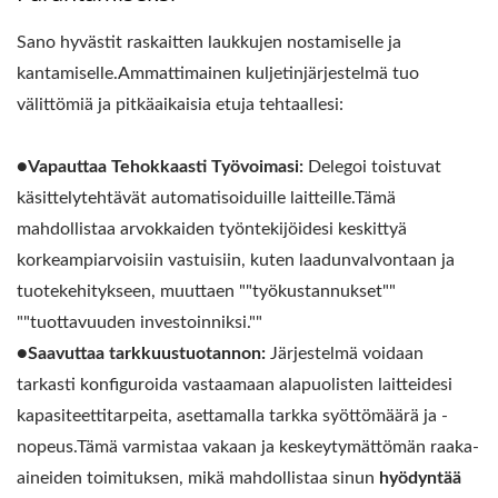
Sano hyvästit raskaitten laukkujen nostamiselle ja
kantamiselle.Ammattimainen kuljetinjärjestelmä tuo
välittömiä ja pitkäaikaisia etuja tehtaallesi:
●Vapauttaa Tehokkaasti Työvoimasi:
Delegoi toistuvat
käsittelytehtävät automatisoiduille laitteille.Tämä
mahdollistaa arvokkaiden työntekijöidesi keskittyä
korkeampiarvoisiin vastuisiin, kuten laadunvalvontaan ja
tuotekehitykseen, muuttaen ""työkustannukset""
""tuottavuuden investoinniksi.""
●Saavuttaa tarkkuustuotannon:
Järjestelmä voidaan
tarkasti konfiguroida vastaamaan alapuolisten laitteidesi
kapasiteettitarpeita, asettamalla tarkka syöttömäärä ja -
nopeus.Tämä varmistaa vakaan ja keskeytymättömän raaka-
aineiden toimituksen, mikä mahdollistaa sinun
hyödyntää