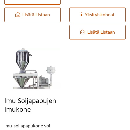
alhaiset kustannukset ja se
on helppo...
Lisätä Listaan
Yksityiskohdat
Lisätä Listaan
Imu Soijapapujen
Imukone
Imu-soijapapukone voi