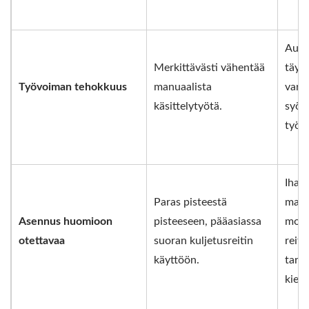
Autt
Merkittävästi vähentää
täyd
Työvoiman tehokkuus
manuaalista
vara
käsittelytyötä.
syöt
työv
Ihant
Paras pisteestä
matk
Asennus huomioon
pisteeseen, pääasiassa
moni
otettavaa
suoran kuljetusreitin
reite
käyttöön.
tarvi
kiert