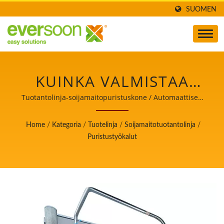
SUOMEN
KUINKA VALMISTAA
TOFUA,
Tuotantolinja-soijamaitopuristuskone / Automaattisen
tofua ja soijamaitoa valmistavan koneen johtaja, jonka
TOFUTUOTANTO,
ensisijainen tavoite on elintarviketurvallisuus.
Home
/
Kategoria
/
Tuotelinja
/
Soijamaitotuotantolinja
/
TOFUN VALMISTUS,
Puristustyökalut
TOFUN
VALMISTUSPROSESSI,
TOFUN VALMISTUS,
TOFUN