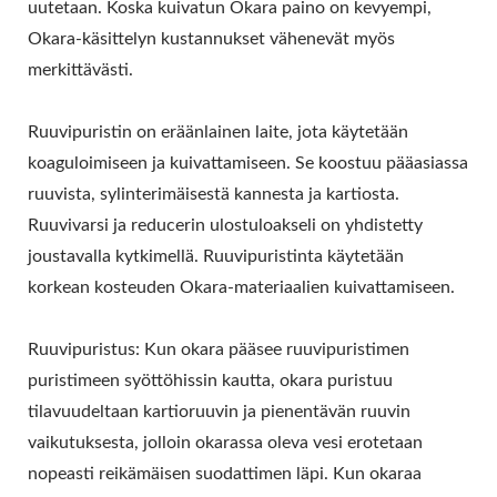
TEOLLINEN TOFUN
uutetaan. Koska kuivatun Okara paino on kevyempi,
Okara-käsittelyn kustannukset vähenevät myös
VALMISTUS,
merkittävästi.
SOIJARUOKAKONEET,
Ruuvipuristin on eräänlainen laite, jota käytetään
SOIJALIHA KONE,
koaguloimiseen ja kuivattamiseen. Se koostuu pääasiassa
SOIJAMAITOKONE JA
ruuvista, sylinterimäisestä kannesta ja kartiosta.
Ruuvivarsi ja reducerin ulostuloakseli on yhdistetty
TOFUNVALMISTUSKONE,
joustavalla kytkimellä. Ruuvipuristinta käytetään
TOFUN LAITTEET,
korkean kosteuden Okara-materiaalien kuivattamiseen.
TOFUTEHDAS,
Ruuvipuristus: Kun okara pääsee ruuvipuristimen
TOFUKONE, MYYTÄVÄ
puristimeen syöttöhissin kautta, okara puristuu
TOFUKONE,
tilavuudeltaan kartioruuvin ja pienentävän ruuvin
vaikutuksesta, jolloin okarassa oleva vesi erotetaan
TOFUKONEEN
nopeasti reikämäisen suodattimen läpi. Kun okaraa