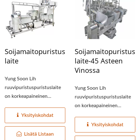
TOFUN
VALMISTUSKONE,
TOFUN
VALMISTUSKONEEN
HINTA, TOFUN
Soijamaitopuristus
Soijamaitopuristus
Laite
Laite-45 Asteen
VALMISTAJAT, TOFUN
Vinossa
VALMISTUS, TOFUN
Yung Soon Lih
VALMISTUSLAITTEET,
ruuvipuristuspuristuslaite
Yung Soon Lih
on korkeapaineinen
ruuvipuristuspuristuslaite
TOFUVALMISTUSTEHDAS,
puristuslaite, jossa
on korkeapaineinen
TOFUVALMISTUSLAITOS,
soijapavun...
puristuslaite, jossa
Yksityiskohdat
TOFUVALMISTUSLAITTEET
soijapavun...
Yksityiskohdat
Lisätä Listaan
TOFUVALMISTUSTEHDAS,