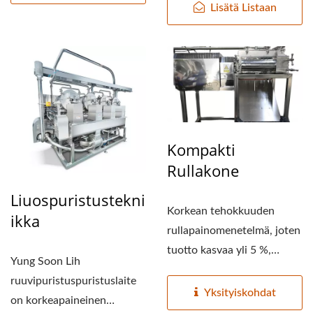
Lisätä Listaan
TOFUVALMISTUSLINJA,
TOFUVALMISTUSLINJAN
HINTA, TOFUKONE,
VEGAANINEN
LIHAKONE,
Kompakti
VEGAANINEN
Rullakone
LIHANTUOTANTOLINJA,
Liuospuristustekni
KASVISTOFULAITTEET JA
Korkean tehokkuuden
Ikka
rullapainomenetelmä, joten
-KONEET, RUOKAKONE
tuotto kasvaa yli 5 %,
Yung Soon Lih
/ AUTOMAATTISEN
korkea soijamaitopitoisuus.
ruuvipuristuspuristuslaite
Käytä...
Yksityiskohdat
TOFUA JA SOIJAMAITOA
on korkeapaineinen