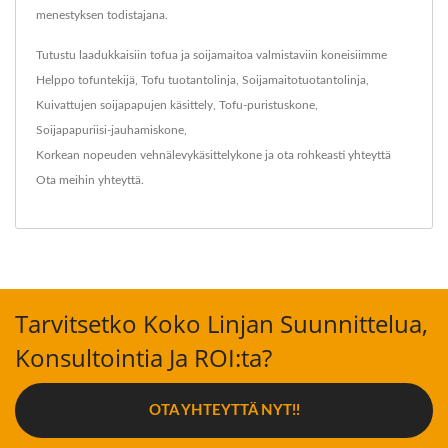
menestyksen todistajana.
Tutustu laadukkaisiin tofua ja soijamaitoa valmistaviin koneisiimme
Helppo tofuntekijä
,
Tofu tuotantolinja
,
Soijamaitotuotantolinja
,
Kuivattujen soijapapujen käsittely
,
Tofu-puristuskone
,
Soijapapuriisi-jauhamiskone
,
Korkean nopeuden vehnälevykäsittelykone
ja ota rohkeasti yhteyttä
Ota meihin yhteyttä
.
Tarvitsetko Koko Linjan Suunnittelua,
Konsultointia Ja ROI:ta?
OTA YHTEYTTÄ NYT!!