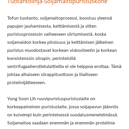
Tuotantolinja-Soijamaitopuristuskone
TOFUN
TUOTANTOPROSESSI,
Tofun tuotanto, soijamaitoprosessi, koostuu yleensä
papujen jauhamisesta, keittämisestä ja sitten
AUTOMAATTINEN
puristusprosessin vaiheeseen siirtymisestä, koska
TOFUN KONE,
soijamaidon korkea pitoisuus ja keittämisen jälkeinen
AUTOMAATTINEN
puristus muodostavat korkean viskositeetin ja korkean
konsistenssin siirapin, perinteisillä
TOFUN
sentrifugaalierottelulaitteilla ei ole helppoa erottaa. Tämä
VALMISTUSKONE,
johtaa alhaiseen siirappituottoon ja liialliseen
proteiinijätteeseen.
KAUPALLINEN TOFUN
KONE, HELPPO TOFUN
Yung Soon Lih ruuvipuristuspuristuslaite on
korkeapaineinen puristuslaite, jossa soijapavun jäännös
VALMISTAJA, PAISTETTU
on kuivempi kuin perinteisessä suodatusmenetelmässä.
TOFUN KONE,
Soijamaitoa saadaan enemmän ja enemmän proteiinia