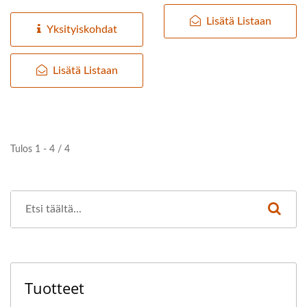
puristuslaite, jossa
VALMISTAVAN KONEEN
Lisätä Listaan
soijapavun...
Yksityiskohdat
JOHTAJA, JONKA
ENSISIJAINEN TAVOITE
Lisätä Listaan
ON
ELINTARVIKETURVALLISUU
Tulos 1 - 4 / 4
Tuotteet