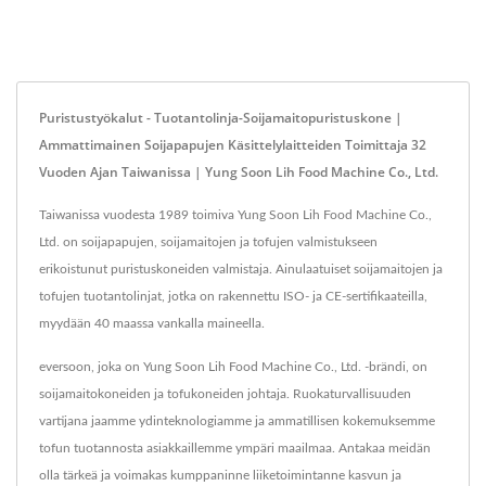
Puristustyökalut - Tuotantolinja-Soijamaitopuristuskone |
Ammattimainen Soijapapujen Käsittelylaitteiden Toimittaja 32
Vuoden Ajan Taiwanissa | Yung Soon Lih Food Machine Co., Ltd.
Taiwanissa vuodesta 1989 toimiva Yung Soon Lih Food Machine Co.,
Ltd. on soijapapujen, soijamaitojen ja tofujen valmistukseen
erikoistunut puristuskoneiden valmistaja. Ainulaatuiset soijamaitojen ja
tofujen tuotantolinjat, jotka on rakennettu ISO- ja CE-sertifikaateilla,
myydään 40 maassa vankalla maineella.
eversoon, joka on Yung Soon Lih Food Machine Co., Ltd. -brändi, on
soijamaitokoneiden ja tofukoneiden johtaja. Ruokaturvallisuuden
vartijana jaamme ydinteknologiamme ja ammatillisen kokemuksemme
tofun tuotannosta asiakkaillemme ympäri maailmaa. Antakaa meidän
olla tärkeä ja voimakas kumppaninne liiketoimintanne kasvun ja