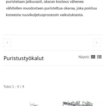
VALMISTAJA,
puristetaan jatkuvasti, okaran kosteus vähenee
vähitellen muodostaen puristettua okaraa, joka poistuu
TOFUKONEEN
koneesta ruuvikuljetusprosessin vaikutuksesta.
VALMISTAJA,
TOFUKONEEN HINTA,
TOFUN KONEET, TOFU-
KONEET JA -LAITTEET,
Puristustyökalut
TOFUVALMISTAJA,
Näyttö:
TOFUVALMISTUSKONE,
TOFUN VALMISTUS,
TOFUN
Tulos 1 - 4 / 4
VALMISTUSLAITTEET,