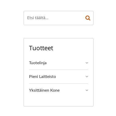
Tuotteet
Tuotelinja
Pieni Laitteisto
Yksittäinen Kone