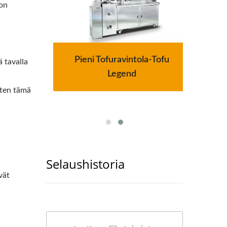
 on
Pieni Tofuravintola-Tofu
 tavalla
un
Legend
oten tämä
Selaushistoria
vät