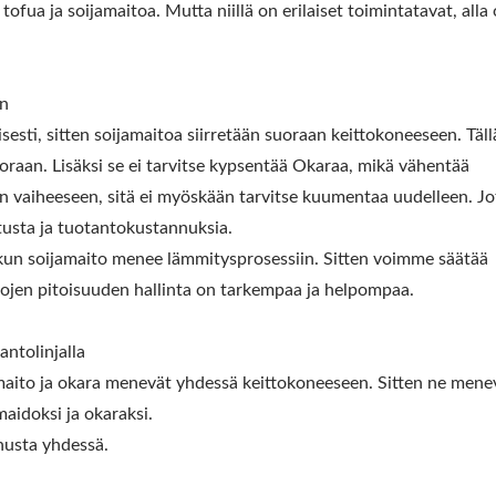
fua ja soijamaitoa. Mutta niillä on erilaiset toimintatavat, alla
en
eni Tofuravintola-Tofu
220 Kg Kuiva Papu
sti, sitten soijamaitoa siirretään suoraan keittokoneeseen. Tällä
Legend
Automaattinen Tof
aan. Lisäksi se ei tarvitse kypsentää Okaraa, mikä vähentää
Tuotantolinja
an vaiheeseen, sitä ei myöskään tarvitse kuumentaa uudelleen. J
tusta ja tuotantokustannuksia.
un soijamaito menee lämmitysprosessiin. Sitten voimme säätää
aitojen pitoisuuden hallinta on tarkempaa ja helpompaa.
antolinjalla
maito ja okara menevät yhdessä keittokoneeseen. Sitten ne mene
aidoksi ja okaraksi.
nnusta yhdessä.