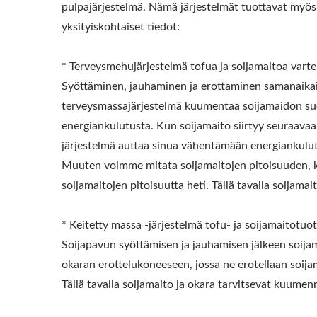
pulpajärjestelmä. Nämä järjestelmät tuottavat myös to
yksityiskohtaiset tiedot:
* Terveysmehujärjestelmä tofua ja soijamaitoa vart
220 Kg Kuiva Papu
Pi
Syöttäminen, jauhaminen ja erottaminen samanaikaise
Automaattinen Tofun
terveysmassajärjestelmä kuumentaa soijamaidon suor
Tuotantolinja
energiankulutusta. Kun soijamaito siirtyy seuraava
järjestelmä auttaa sinua vähentämään energiankulu
Muuten voimme mitata soijamaitojen pitoisuuden, k
soijamaitojen pitoisuutta heti. Tällä tavalla soijam
* Keitetty massa -järjestelmä tofu- ja soijamaitotuot
Soijapavun syöttämisen ja jauhamisen jälkeen soija
okaran erottelukoneeseen, jossa ne erotellaan soijam
Tällä tavalla soijamaito ja okara tarvitsevat kuume