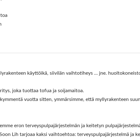
itoa
n
yrakenteen käyttöikä, siivilän vaihtotiheys ... jne. huoltokoneisto
tys, joka tuottaa tofua ja soijamaitoa.
ikymmentä vuotta sitten, ymmärsimme, että myllyrakenteen suun
eemme eron terveyspulpajärjestelmän ja keitetyn pulpajärjestelmän
Soon Lih tarjoaa kaksi vaihtoehtoa: terveyspulpajärjestelmä ja ke