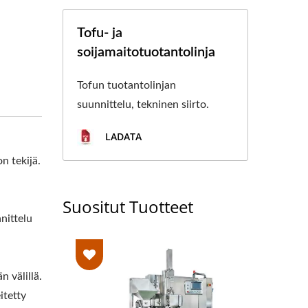
Tofu- ja
soijamaitotuotantolinja
Tofun tuotantolinjan
suunnittelu, tekninen siirto.
LADATA
n tekijä.
Suositut Tuotteet
nittelu
 välillä.
itetty