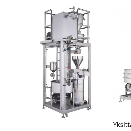
Yksit