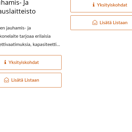
uhamis- Ja
Yksityiskohdat
uslaitteisto
Lisätä Listaan
nen jauhamis- ja
onelaite tarjoaa erilaisia
ttivaatimuksia, kapasiteetti...
Yksityiskohdat
Lisätä Listaan