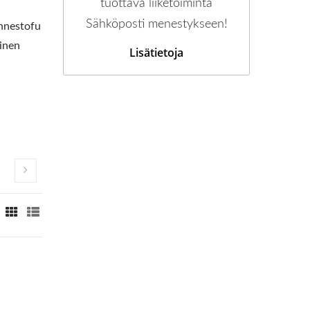
tuottava liiketoiminta
Sähköposti menestykseen!
annestofu
ainen
Lisätietoja