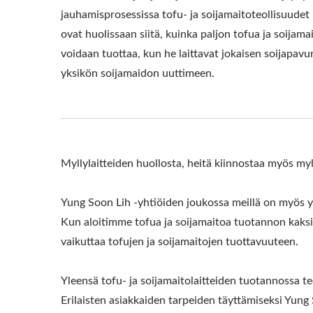
jauhamisprosessissa tofu- ja soijamaitoteollisuudet
ovat huolissaan siitä, kuinka paljon tofua ja soijama
voidaan tuottaa, kun he laittavat jokaisen soijapavu
yksikön soijamaidon uuttimeen.
Myllylaitteiden huollosta, heitä kiinnostaa myös myll
Yung Soon Lih -yhtiöiden joukossa meillä on myös yri
Kun aloitimme tofua ja soijamaitoa tuotannon kaks
vaikuttaa tofujen ja soijamaitojen tuottavuuteen.
Yleensä tofu- ja soijamaitolaitteiden tuotannossa t
Erilaisten asiakkaiden tarpeiden täyttämiseksi Yung 