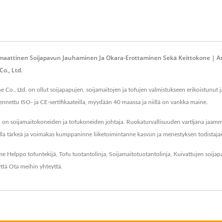
aattinen Soijapavun Jauhaminen Ja Okara-Erottaminen Sekä Keittokone | Amm
o., Ltd.
., Ltd. on ollut soijapapujen, soijamaitojen ja tofujen valmistukseen erikoistunut ja
kennettu ISO- ja CE-sertifikaateilla, myydään 40 maassa ja niillä on vankka maine.
i, on soijamaitokoneiden ja tofukoneiden johtaja. Ruokaturvallisuuden vartijana j
la tärkeä ja voimakas kumppaninne liiketoimintanne kasvun ja menestyksen todistaja
mme
Helppo tofuntekijä
,
Tofu tuotantolinja
,
Soijamaitotuotantolinja
,
Kuivattujen soijap
yttä
Ota meihin yhteyttä
.