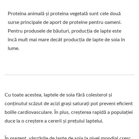
DE, PRODUCȚIA DE
Proteina animală și proteina vegetală sunt cele două
LAPTE DE SOIA,
surse principale de aport de proteine pentru oameni.
DIAGRAMĂ DE FLUX
Pentru produsele de băuturi, producția de lapte este
încă mult mai mare decât producția de lapte de soia în
PENTRU PRODUCȚIA DE
lume.
LAPTE DE SOIA,
PROCESUL DE
PRODUCȚIE A LAPTELUI
DE SOIA, DIAGRAMĂ DE
Cu toate acestea, laptele de soia fără colesterol și
PROCESARE A
conținutul scăzut de acizi grași saturați pot preveni eficient
bolile cardiovasculare. În plus, creșterea rapidă a populației
BOABELOR DE SOIA,
duce la o creștere a cererii și prețului laptelui.
MAȘINĂ AUTOMATĂ
În prezent, vânzările de lapte de soia la nivel mondial cresc