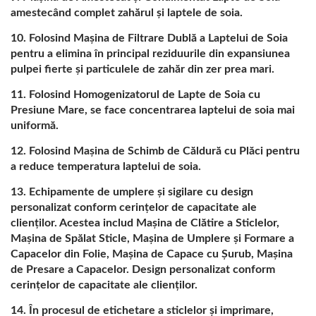
SOIA CU O PRIORITATE
amestecând complet zahărul și laptele de soia.
DE TOP ÎN SIGURANȚA
Folosind Mașina de Filtrare Dublă a Laptelui de Soia
pentru a elimina în principal reziduurile din expansiunea
ALIMENTELOR.
pulpei fierte și particulele de zahăr din zer prea mari.
Folosind Homogenizatorul de Lapte de Soia cu
Presiune Mare, se face concentrarea laptelui de soia mai
uniformă.
Folosind Mașina de Schimb de Căldură cu Plăci pentru
a reduce temperatura laptelui de soia.
Echipamente de umplere și sigilare cu design
personalizat conform cerințelor de capacitate ale
clienților. Acestea includ Mașina de Clătire a Sticlelor,
Mașina de Spălat Sticle, Mașina de Umplere și Formare a
Capacelor din Folie, Mașina de Capace cu Șurub, Mașina
de Presare a Capacelor. Design personalizat conform
cerințelor de capacitate ale clienților.
În procesul de etichetare a sticlelor și imprimare,