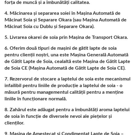
DE SOIA, PREȚUL
forța de muncă și a îmbunătăți calitatea.
Măcinarea și separarea soiei în Mașina Automată de
MAȘINII DE FĂCUT
Măcinat Soia și Separare Okara (sau Mașina Automată de
LAPTE DE SOIA, MAȘINĂ
Măcinat Soia cu Dublu și Separare Okara).
Livrarea okarei de soia prin Mașina de Transport Okara.
DE PROCESARE A
Oferim două tipuri de mașini de gătit lapte de soia
BOABELOR DE SOIA,
pentru clienții noștri, una este Mașina Generală Automată
de Gătit Lapte de Soia, cealaltă este Mașina de Gătit Lapte
FABRICĂ DE LAPTE DE
de Soia CE (Mașina Automată de Gătit Lapte de Soia CE).
SOIA, MAȘINĂ DE LAPTE
Rezervorul de stocare a laptelui de soia este mecanismul
infailibil pentru liniile de producție a laptelui de soia - o
DE SO / LIDER AL
măsură pentru managementul calității pentru a menține
MAȘINILOR AUTOMATE
liniile în funcționare normală.
Zahărul este adăugat pentru a îmbunătăți aroma laptelui
DE FABRICARE A TOFU-
de soia în funcție de diversele nevoi ale piețelor și
ULUI ȘI LAPTELUI DE
clienților.
Mașina de Amestecat și Condimentat Lapte de Soia –