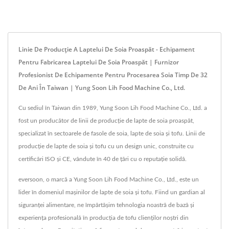
Linie De Producție A Laptelui De Soia Proaspăt - Echipament
Pentru Fabricarea Laptelui De Soia Proaspăt | Furnizor
Profesionist De Echipamente Pentru Procesarea Soia Timp De 32
De Ani În Taiwan | Yung Soon Lih Food Machine Co., Ltd.
Cu sediul în Taiwan din 1989, Yung Soon Lih Food Machine Co., Ltd. a
fost un producător de linii de producție de lapte de soia proaspăt,
specializat în sectoarele de fasole de soia, lapte de soia și tofu. Linii de
producție de lapte de soia și tofu cu un design unic, construite cu
certificări ISO și CE, vândute în 40 de țări cu o reputație solidă.
eversoon, o marcă a Yung Soon Lih Food Machine Co., Ltd., este un
lider în domeniul mașinilor de lapte de soia și tofu. Fiind un gardian al
siguranței alimentare, ne împărtășim tehnologia noastră de bază și
experiența profesională în producția de tofu clienților noștri din