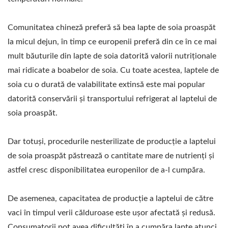
BĂUTURILOR DIN SOIA,
MAȘINĂ PENTRU
Comunitatea chineză preferă să bea lapte de soia proaspăt
BĂUTURI DIN SOIA,
la micul dejun, în timp ce europenii preferă din ce în ce mai
MAȘINĂ COMERCIALĂ
mult băuturile din lapte de soia datorită valorii nutriționale
mai ridicate a boabelor de soia. Cu toate acestea, laptele de
PENTRU LAPTE DE SOIA
soia cu o durată de valabilitate extinsă este mai popular
ȘI TOFU, MAȘINĂ
datorită conservării și transportului refrigerat al laptelui de
soia proaspăt.
PENTRU LAPTE DE SOIA
ȘI TOFU, ECHIPAMENTE
Dar totuși, procedurile nesterilizate de producție a laptelui
de soia proaspăt păstrează o cantitate mare de nutrienți și
ȘI MAȘINI PENTRU
astfel cresc disponibilitatea europenilor de a-l cumpăra.
BĂUTURI DIN LAPTE DE
SOIA, MAȘINĂ DE GĂTIT
De asemenea, capacitatea de producție a laptelui de către
vaci în timpul verii călduroase este ușor afectată și redusă.
LAPTE DE SOIA,
Consumatorii pot avea dificultăți în a cumpăra lapte atunci