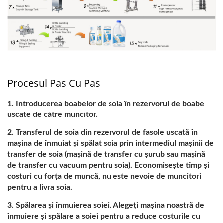
DE SOIA, MAȘINĂ DE
FĂCUT LAPTE DE SOIA,
PRODUCĂTORI DE
LAPTE DE SOIA,
Procesul Pas Cu Pas
PRODUCȚIA DE LAPTE
Introducerea boabelor de soia în rezervorul de boabe
DE SOIA, ECHIPAMENTE
uscate de către muncitor.
PENTRU PRODUCȚIA DE
Transferul de soia din rezervorul de fasole uscată în
mașina de înmuiat și spălat soia prin intermediul mașinii de
LAPTE DE SOIA,
transfer de soia (mașină de transfer cu șurub sau mașină
de transfer cu vacuum pentru soia). Economisește timp și
FABRICĂ DE LAPTE DE
costuri cu forța de muncă, nu este nevoie de muncitori
SOIA, LINIE DE
pentru a livra soia.
Spălarea și înmuierea soiei. Alegeți mașina noastră de
PRODUCȚIE A LAPTELUI
înmuiere și spălare a soiei pentru a reduce costurile cu