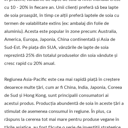
PENTRU LAPTE DE
cu 10 - 20% în fiecare an. Unii clienți preferă să bea lapte
SOIA, MAȘINĂ
de soia proaspăt, în timp ce alții preferă laptele de soia cu
termen de valabilitate extins (ex: ambalaj din folie de
AUTOMATĂ PENTRU
aluminiu). Acesta este popular în zone precum: Australia,
FABRICAREA LAPTELUI
America, Europa, Japonia, China continentală și Asia de
DE SOIA, APARAT UȘOR
Sud-Est. Pe piața din SUA, vânzările de lapte de soia
reprezintă 25% din totalul produselor din soia vândute și
PENTRU TOFU,
cresc rapid cu 20% anual.
PRODUCȚIA
Regiunea Asia-Pacific este cea mai rapidă piață în creștere
INDUSTRIALĂ DE LAPTE
deoarece multe țări, cum ar fi China, India, Japonia, Coreea
DE SOIA, FABRICAREA
de Sud și Hong Kong, sunt principalii consumatori ai
acestui produs. Producția abundentă de soia în aceste țări a
INDUSTRIALĂ A
stimulat de asemenea consumul în regiune. În plus, ca
LAPTELUI DE SOIA,
răspuns la cererea tot mai mare pentru produse vegane în
țările asiatice, au fost făcute o serie de investiții strategice