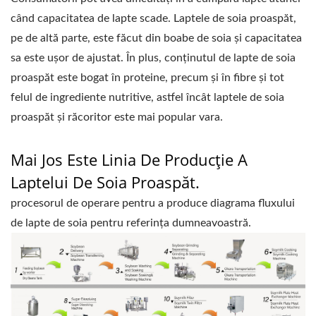
FABRICĂ DE LAPTE DE
când capacitatea de lapte scade. Laptele de soia proaspăt,
pe de altă parte, este făcut din boabe de soia și capacitatea
SOIA, MAȘINĂ DE LAPTE
sa este ușor de ajustat. În plus, conținutul de lapte de soia
DE SOIA, MAȘINĂ DE
proaspăt este bogat în proteine, precum și în fibre și tot
felul de ingrediente nutritive, astfel încât laptele de soia
LAPTE DE SOIA
proaspăt și răcoritor este mai popular vara.
COMERCIALĂ, MAȘINĂ
Mai Jos Este Linia De Producție A
DE LAPTE DE SOIA
Laptelui De Soia Proaspăt.
FABRICATĂ ÎN TAIWAN,
procesorul de operare pentru a produce diagrama fluxului
UTILAJE PENTRU LAPTE
de lapte de soia pentru referința dumneavoastră.
DE SOIA, ECHIPAMENTE
PENTRU LAPTE DE
SOIA, APARAT DE LAPTE