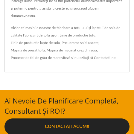
întreaga lume. Permiteți-ne să fim partenerul dumneavoastră important
și puternic pentru a asista la creșterea și succesul afacerii
dumneavoastră.
Vizionați mașinile noastre de fabricare a tofu-ului și laptelui de soia de
calitate
Fabricant de tofu ușor
,
Linie de producție tofu
,
Linie de producție lapte de soia
,
Prelucrarea soiei uscate
,
Mașină de presat tofu
,
Mașină de măcinat orez din soia
,
Procesor de foi de grâu de mare viteză
și nu ezitați să
Contactați-ne
.
Ai Nevoie De Planificare Completă,
Consultant Și ROI?
CONTACTAȚI ACUM!!