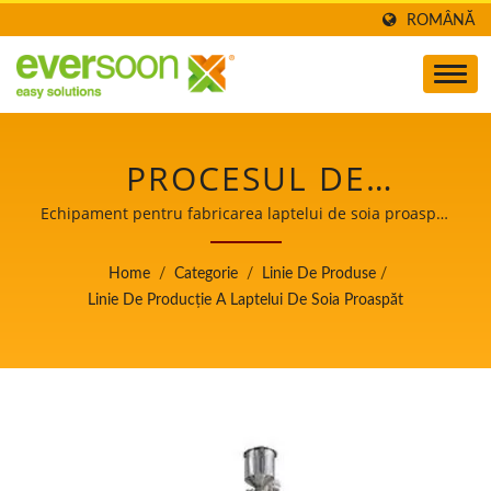
ROMÂNĂ
PROCESUL DE
FABRICARE A LAPTELUI
Echipament pentru fabricarea laptelui de soia proaspăt
/ Lider al mașinilor automate de fabricare a tofu-ului și
DE SOIA ÎN FABRICĂ,
laptelui de soia cu o prioritate de top în siguranța
Home
/
Categorie
/
Linie De Produse
/
alimentelor.
CUM SĂ FACI LAPTE DE
Linie De Producție A Laptelui De Soia Proaspăt
SOIA, PRODUCE LAPTE
DE SOIA, DIAGRAMĂ DE
FLUX PENTRU LAPTELE
DE SOIA, PROCESUL DE