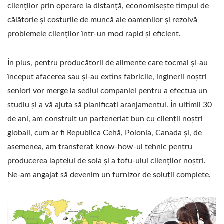
clienților prin operare la distanță, economisește timpul de
călătorie și costurile de muncă ale oamenilor și rezolvă
problemele clienților într-un mod rapid și eficient.
În plus, pentru producătorii de alimente care tocmai și-au
început afacerea sau și-au extins fabricile, inginerii noștri
seniori vor merge la sediul companiei pentru a efectua un
studiu și a vă ajuta să planificați aranjamentul. În ultimii 30
de ani, am construit un parteneriat bun cu clienții noștri
globali, cum ar fi Republica Cehă, Polonia, Canada și, de
asemenea, am transferat know-how-ul tehnic pentru
producerea laptelui de soia și a tofu-ului clienților noștri.
Ne-am angajat să devenim un furnizor de soluții complete.