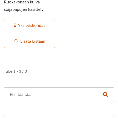
Ruokakoneen kuiva
soijapapujen käsittely
tarjoaa
huipputeknologisen...
Yksityiskohdat
Lisätä Listaan
Tulos 1 - 3 / 3