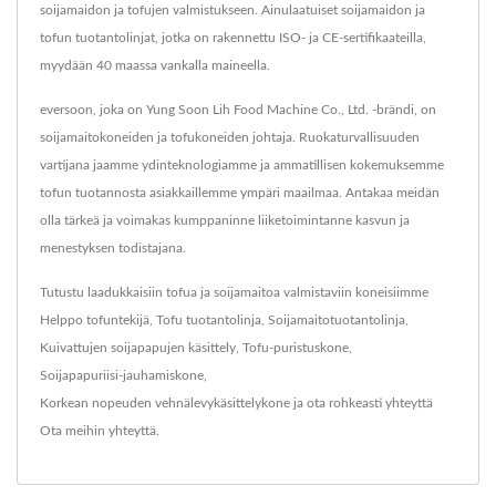
soijamaidon ja tofujen valmistukseen. Ainulaatuiset soijamaidon ja
tofun tuotantolinjat, jotka on rakennettu ISO- ja CE-sertifikaateilla,
myydään 40 maassa vankalla maineella.
eversoon, joka on Yung Soon Lih Food Machine Co., Ltd. -brändi, on
soijamaitokoneiden ja tofukoneiden johtaja. Ruokaturvallisuuden
vartijana jaamme ydinteknologiamme ja ammatillisen kokemuksemme
tofun tuotannosta asiakkaillemme ympäri maailmaa. Antakaa meidän
olla tärkeä ja voimakas kumppaninne liiketoimintanne kasvun ja
menestyksen todistajana.
Tutustu laadukkaisiin tofua ja soijamaitoa valmistaviin koneisiimme
Helppo tofuntekijä
,
Tofu tuotantolinja
,
Soijamaitotuotantolinja
,
Kuivattujen soijapapujen käsittely
,
Tofu-puristuskone
,
Soijapapuriisi-jauhamiskone
,
Korkean nopeuden vehnälevykäsittelykone
ja ota rohkeasti yhteyttä
Ota meihin yhteyttä
.