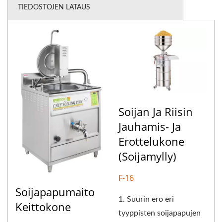
TIEDOSTOJEN LATAUS
Soijan Ja Riisin
Jauhamis- Ja
Erottelukone
(soijamylly)
F-16
Soijapapumaito
1. Suurin ero eri
Keittokone
tyyppisten soijapapujen