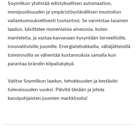
Soymilkun yhdistää edistyksellisen automaation,
monipuolisuuden ja ympäristöystävällisen muotoilun
vallankumouksellisesti tuotantosi. Se varmistaa tasaisen
laadun, käsittelee monenlaisia ainesosia, kuten
manteleita, ja vastaa kasvavaan kysyntään terveellisille,
innovatiivisille juomille. Energiatehokkailla, vähäjätteisillä
toiminnoilla se vähentää kustannuksia samalla kun
parantaa brändin kilpailukykyä.
Valitse Soymilkun laadun, tehokkuuden ja kestävän
tulevaisuuden vuoksi. Päivitä tänään ja johda
kasvipohjaisten juomien markkinoita!