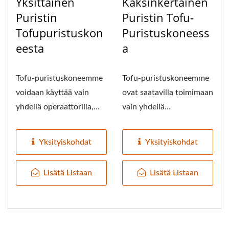
Yksittäinen
Kaksinkertainen
Puristin
Puristin Tofu-
Tofupuristuskon
Puristuskoneess
Eesta
A
Tofu-puristuskoneemme
Tofu-puristuskoneemme
voidaan käyttää vain
ovat saatavilla toimimaan
yhdellä operaattorilla,
vain yhdellä
voit helposti arvioida...
operaattorilla, voit
helposti...
Yksityiskohdat
Yksityiskohdat
Lisätä Listaan
Lisätä Listaan