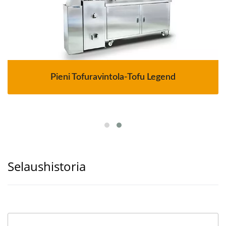
Pieni Tofuravintola-Tofu Legend
Selaushistoria