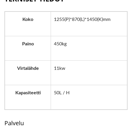
Koko
1255(P)*870(L)*1450(K)mm
Paino
450kg
Virtalähde
11kw
Kapasiteetti
50L / H
Palvelu