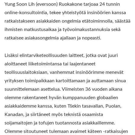
Yung Soon Lih (eversoon) Ruokakone tarjoaa 24 tunnin
online-konsultointia, tekee yhteistyötä insinöörien kanssa
ratkaistakseen asiakkaiden ongelmia etätoiminnolla, säästää
ihmisten matkustusaikaa ja työvoimakustannuksia sekä
ratkaisee asiakasongelmia ajallaan ja nopeasti.
Lisäksi elintarviketeollisuuden laitteet, jotka ovat juuri
aloittaneet liiketoimintansa tai laajentaneet
teollisuuslaitoksiaan, vanhemmat insinöörimme menevät
yrityksen toimipaikkaan kartoittamaan ja auttamaan sinua
suunnittelemaan asettelua. Viimeisten 36 vuoden aikana
olemme rakentaneet hyvän kumppanuuden globaalien
asiakkaidemme kanssa, kuten Tšekin tasavallan, Puolan,
Kanadan, ja siirtäneet myös teknistä osaamista
soijamaitojen ja tofujen tuotannosta asiakkaillemme.
Olemme sitoutuneet tulemaan avaimet käteen -ratkaisujen