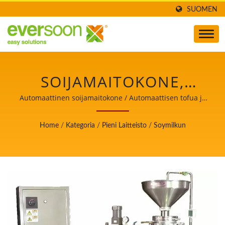
SUOMEN
SOIJAMAITOKONE,
PIENI LAITE,
Automaattinen soijamaitokone / Automaattisen tofua ja
soijamaitoa valmistavan koneen johtaja, jonka
SOIJARUOKALAITE,
ensisijainen tavoite on elintarviketurvallisuus.
Home
/
Kategoria
/
Pieni Laitteisto
/
Soymilkun
SOIJAMAITO- JA
TOFUKONE,
SOIJAMAITOLAITTEET,
AUTOMAATTINEN
SOIJAMAITOKONE,