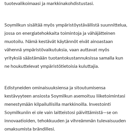
tuotevalikoimaasi ja markkinakohdistustasi.
Soymilkun sisältää myös ympäristöystävällistä suunnittelua,
jossa on energiatehokkaita toimintoja ja vähäjätteinen
muotoilu. Nämä kestävät käytännöt eivät ainoastaan
vähennä ympäristövaikutuksia, vaan auttavat myös
yrityksiä säästämään tuotantokustannuksissa samalla kun
ne houkuttelevat ympäristötietoisia kuluttajia.
Edistyneiden ominaisuuksiensa ja sitoutumisensa
kestävyyteen ansiosta Soymilkun asemoituu liiketoimintasi
menestymään kilpailullisilla markkinoilla. Investointi
Soymilkuniin ei ole vain laitteistosi päivittämistä—se on
innovaatioiden, tehokkuuden ja vihreämmän tulevaisuuden
omaksumista brändillesi.