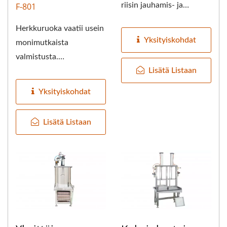
riisin jauhamis- ja
F-801
erottamiskoneiden
Herkkuruoka vaatii usein
sarjassa - tyyppi...
Yksityiskohdat
monimutkaista
valmistusta.
Lisätä Listaan
Soijamaitokattilakone
(paksun keiton
Yksityiskohdat
keittokone)...
Lisätä Listaan