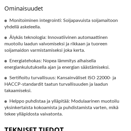
Ominaisuudet
Monitoiminen integrointi: Soijapavuista soijamaitoon
yhdellä askeleella.
Älykäs teknologia: Innovatiivinen automaattinen
muotoilu laadun valvomiseksi ja rikkaan ja tuoreen
soijamaidon varmistamiseksi joka kerta.
Energiatehokas: Nopea lämmitys alhaisella
energiankulutuksella ajan ja energian säästämiseksi.
Sertifioitu turvallisuus: Kansainväliset ISO 22000- ja
HACCP-standardit taatun turvallisuuden ja laadun
takaamiseksi.
Helppo puhdistaa ja ylläpitää: Modulaarinen muotoilu
yksinkertaista kokoamista ja puhdistamista varten, mikä
tekee ylläpidosta vaivatonta.
TEKNISET TIEDOT