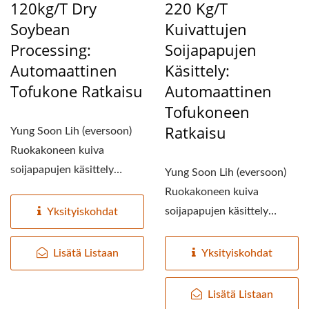
120kg/t Dry
220 Kg/t
Soybean
Kuivattujen
Processing:
Soijapapujen
Automaattinen
Käsittely:
Tofukone Ratkaisu
Automaattinen
Tofukoneen
Ratkaisu
Yung Soon Lih (eversoon)
Ruokakoneen kuiva
soijapapujen käsittely
Yung Soon Lih (eversoon)
tarjoaa
Ruokakoneen kuiva
huipputeknologisen...
soijapapujen käsittely
Yksityiskohdat
tarjoaa
huipputeknologisen...
Lisätä Listaan
Yksityiskohdat
Lisätä Listaan