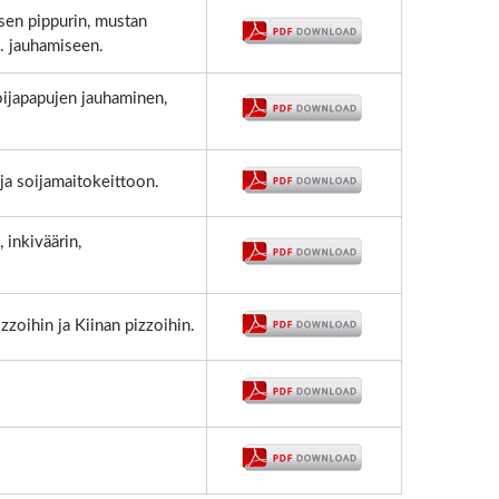
oisen pippurin, mustan
e. jauhamiseen.
oijapapujen jauhaminen,
ja soijamaitokeittoon.
 inkiväärin,
zzoihin ja Kiinan pizzoihin.