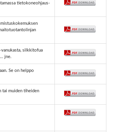
htamassa tietokoneohjaus-
valmistuskokemuksen
aitotuotantolinjan
vanukasta, silkkitofua
.. jne.
aan. Se on helppo
n tai muiden tiheiden