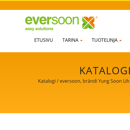
ETUSIVU
TARINA
TUOTELINJA
KATALOGI
KÄSITTELYLA
Katalogi / eversoon, brändi Yung Soon Lih
jaamme ydinteknologiamme ja ammatillise
TAIWANISSA | 
voimakas