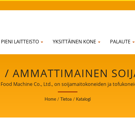
PIENI LAITTEISTO
YKSITTÄINEN KONE
PALAUTE
 / AMMATTIMAINEN SOI
ITTEIDEN TOIMITTAJA 32
 Food Machine Co., Ltd., on soijamaitokoneiden ja tofukonei
n kokemuksemme tofun tuotannosta asiakkaillemme ympäri
YUNG SOON LIH FOOD MAC
Home
/
Tietoa
/
Katalogi
 kumppaninne todistamassa liiketoimintanne kasvua ja me