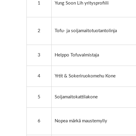
1
Yung Soon Lih yritysprofiili
2
Tofu- ja soijamaitotuotantolinja
3
Helppo Tofuvalmistaja
4
Yrtit & Sokeriruokomehu Kone
5
Soijamaitokattilakone
6
Nopea märkä maustemylly