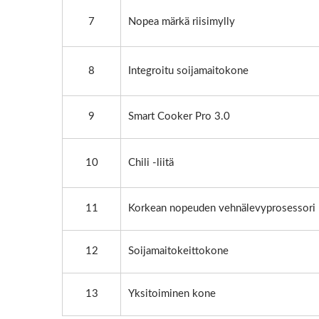
7
Nopea märkä riisimylly
8
Integroitu soijamaitokone
9
Smart Cooker Pro 3.0
10
Chili -liitä
11
Korkean nopeuden vehnälevyprosessori
12
Soijamaitokeittokone
13
Yksitoiminen kone