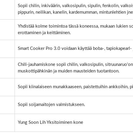
Sopii chilin, inkiväärin, valkosipulin, sipulin, fenkolin, valk
pippurin, neilikan, kanelin, kardemumman, mintunlehtien jn
Yhdistää kolme toimintoa tässä koneessa, mukaan lukien s
erottaminen ja keittäminen.
Smart Cooker Pro 3.0 voidaan käyttää boba-, tapiokapearl- 
Chili-jauhamiskone sopii chilin, valkosipulin, sitruunaruo'on,
muskottipähkinän ja muiden mausteiden tuotantoon.
Sopii kiinalaiseen munakkaaseen, paistettuihin ankkoihin, pi
Sopii soijamaitojen valmistukseen.
Yung Soon Lih Yksitoiminen kone