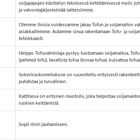
soijapapujen käsittelyn teknisessä kehittämisessä myös jo
ja valvontajärjestelmää laitteisiimme.
Olemme iloisia voidessamme jakaa Tofun ja soijamaiton 
asiakkaillemme. Autamme sinua rakentamaan Tofu- ja soijam
tehokkaasti.
Helppo Tofuvalmistaja pystyy tuottamaan soijamaitoa, Tofu-
(pehmeä tofu), tavallista tofua (kovaa tofua), kuivattua tofua.
Sokeriruokomehukone on suunniteltu erityisesti rakenteelt
puhdistaa ja turvallinen.
Kattilassa on erityinen muotoilu, joka helpottaa soijamaido
ruokien keittämistä.
Sopii riisin jauhamiseen.