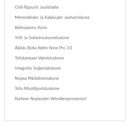
Chili-Pippurin Jauhinlaite
Merenelävien Ja Kalaluujen Jauhamiskone
Keittopannu Kone
Yrtit Ja Sokeriruokomehukone
Älykäs Boba Keitin Kone Pro 3.0
Tofukankaan Valmistuskone
Integroitu Soijamaitokone
Nopea Märkähiomakone
Tofu-Muottipuristuskone
Korkean Nopeuden Vehnälevyprosessori