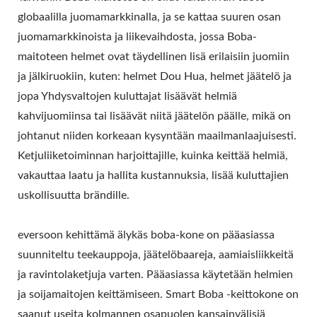
globaalilla juomamarkkinalla, ja se kattaa suuren osan
juomamarkkinoista ja liikevaihdosta, jossa Boba-
maitoteen helmet ovat täydellinen lisä erilaisiin juomiin
ja jälkiruokiin, kuten: helmet Dou Hua, helmet jäätelö ja
jopa Yhdysvaltojen kuluttajat lisäävät helmiä
kahvijuomiinsa tai lisäävät niitä jäätelön päälle, mikä on
johtanut niiden korkeaan kysyntään maailmanlaajuisesti.
Ketjuliiketoiminnan harjoittajille, kuinka keittää helmiä,
vakauttaa laatu ja hallita kustannuksia, lisää kuluttajien
uskollisuutta brändille.
eversoon kehittämä älykäs boba-kone on pääasiassa
suunniteltu teekauppoja, jäätelöbaareja, aamiaisliikkeitä
ja ravintolaketjuja varten. Pääasiassa käytetään helmien
ja soijamaitojen keittämiseen. Smart Boba -keittokone on
saanut useita kolmannen osapuolen kansainvälisiä