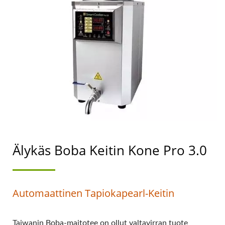
VALMISTAVAN KONEEN
JOHTAJA, JONKA
ENSISIJAINEN TAVOITE
ON
ELINTARVIKETURVALLISUU
Älykäs Boba Keitin Kone Pro 3.0
Automaattinen Tapiokapearl-Keitin
Taiwanin Boba-maitotee on ollut valtavirran tuote