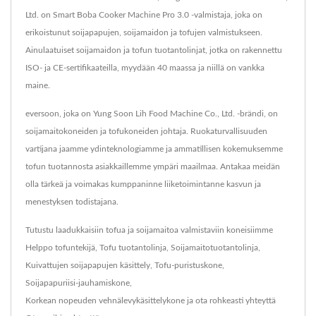
Ltd. on Smart Boba Cooker Machine Pro 3.0 -valmistaja, joka on
erikoistunut soijapapujen, soijamaidon ja tofujen valmistukseen.
Ainulaatuiset soijamaidon ja tofun tuotantolinjat, jotka on rakennettu
ISO- ja CE-sertifikaateilla, myydään 40 maassa ja niillä on vankka
maine.
eversoon, joka on Yung Soon Lih Food Machine Co., Ltd. -brändi, on
soijamaitokoneiden ja tofukoneiden johtaja. Ruokaturvallisuuden
vartijana jaamme ydinteknologiamme ja ammatillisen kokemuksemme
tofun tuotannosta asiakkaillemme ympäri maailmaa. Antakaa meidän
olla tärkeä ja voimakas kumppaninne liiketoimintanne kasvun ja
menestyksen todistajana.
Tutustu laadukkaisiin tofua ja soijamaitoa valmistaviin koneisiimme
Helppo tofuntekijä
,
Tofu tuotantolinja
,
Soijamaitotuotantolinja
,
Kuivattujen soijapapujen käsittely
,
Tofu-puristuskone
,
Soijapapuriisi-jauhamiskone
,
Korkean nopeuden vehnälevykäsittelykone
ja ota rohkeasti yhteyttä