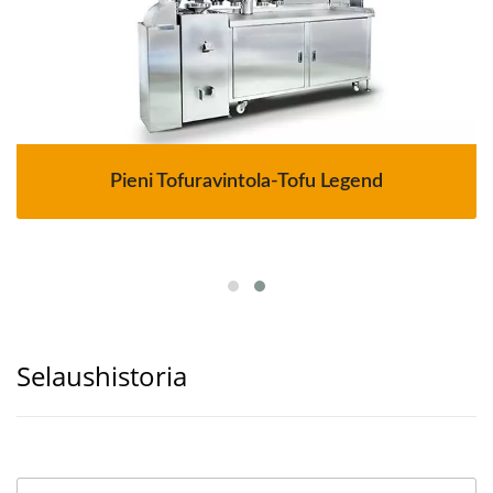
Pieni Tofuravintola-Tofu Legend
Selaushistoria