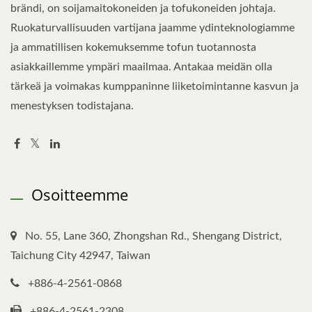
brändi, on soijamaitokoneiden ja tofukoneiden johtaja.
Ruokaturvallisuuden vartijana jaamme ydinteknologiamme
ja ammatillisen kokemuksemme tofun tuotannosta
asiakkaillemme ympäri maailmaa. Antakaa meidän olla
tärkeä ja voimakas kumppaninne liiketoimintanne kasvun ja
menestyksen todistajana.
Osoitteemme
No. 55, Lane 360, Zhongshan Rd., Shengang District,
Taichung City 42947, Taiwan
+886-4-2561-0868
+886-4-2561-2308