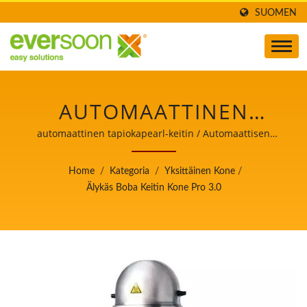
SUOMEN
AUTOMAATTINEN
TAPIOKAPEARL KEITIN,
automaattinen tapiokapearl-keitin / Automaattisen
tofua ja soijamaitoa valmistavan koneen johtaja, jonka
BOBA KEITIN, BOBA
ensisijainen tavoite on elintarviketurvallisuus.
Home
/
Kategoria
/
Yksittäinen Kone
/
KEITIN KONE, ÄLYKÄS
Älykäs Boba Keitin Kone Pro 3.0
KEITIN, BUBBLE TEA
KEITIN /
AUTOMAATTISEN
TOFUA JA SOIJAMAITOA