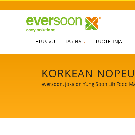
ETUSIVU
TARINA
TUOTELINJA
KORKEAN NOPEU
CE-SERTIFIOITU T
eversoon, joka on Yung Soon Lih Food Mac
jaamme ydinteknologiamme ja ammatillise
JA PESUALLAS, 
voimakas
YUNG SO