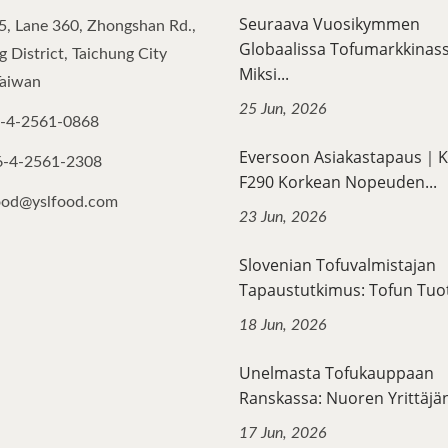
Seuraava Vuosikymmen
5, Lane 360, Zhongshan Rd.,
Globaalissa Tofumarkkinass
 District, Taichung City
Miksi...
Taiwan
25 Jun, 2026
-4-2561-0868
Eversoon Asiakastapaus｜K
6-4-2561-2308
F290 Korkean Nopeuden...
ood@yslfood.com
23 Jun, 2026
Slovenian Tofuvalmistajan
Tapaustutkimus: Tofun Tuot
18 Jun, 2026
Unelmasta Tofukauppaan
Ranskassa: Nuoren Yrittäjän
17 Jun, 2026