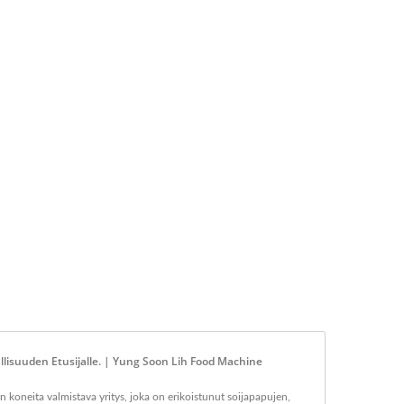
lisuuden Etusijalle. | Yung Soon Lih Food Machine
koneita valmistava yritys, joka on erikoistunut soijapapujen,