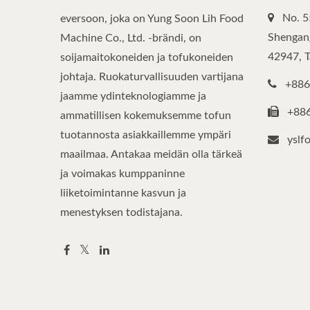
No. 5
eversoon, joka on Yung Soon Lih Food
Shengang
Machine Co., Ltd. -brändi, on
42947, 
soijamaitokoneiden ja tofukoneiden
johtaja. Ruokaturvallisuuden vartijana
+886
jaamme ydinteknologiamme ja
+88
ammatillisen kokemuksemme tofun
tuotannosta asiakkaillemme ympäri
yslf
maailmaa. Antakaa meidän olla tärkeä
ja voimakas kumppaninne
liiketoimintanne kasvun ja
menestyksen todistajana.