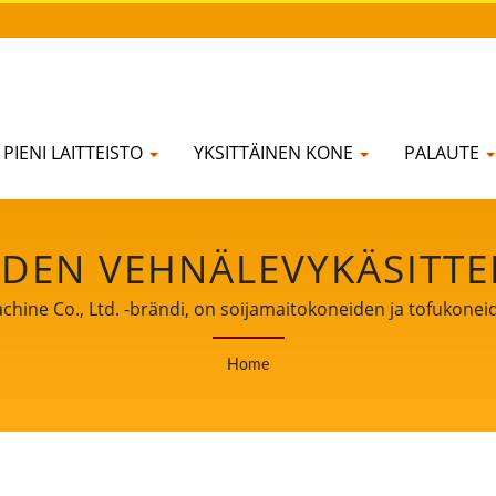
PIENI LAITTEISTO
YKSITTÄINEN KONE
PALAUTE
DEN VEHNÄLEVYKÄSITTE
OFU-TUOTANTOLINJA, SOI
hine Co., Ltd. -brändi, on soijamaitokoneiden ja tofukoneid
n kokemuksemme tofun tuotannosta asiakkaillemme ympäri
JAUHAMIS- JA KEITTOKONE
Home
 kumppaninne liiketoimintanne kasvun ja menestyksen tod
ON LIH FOOD MACHINE C