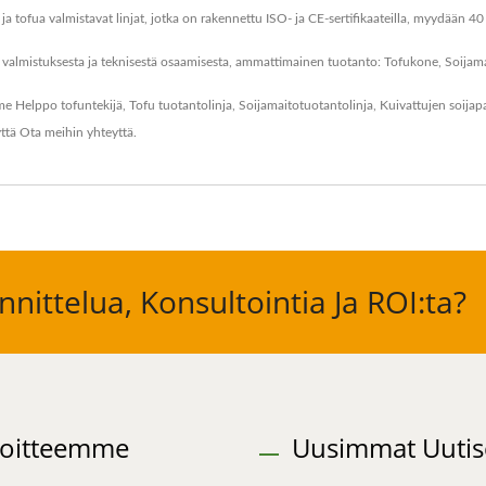
ja tofua valmistavat linjat, jotka on rakennettu ISO- ja CE-sertifikaateilla, myydään 4
valmistuksesta ja teknisestä osaamisesta, ammattimainen tuotanto: Tofukone, Soijamai
mme
Helppo tofuntekijä
,
Tofu tuotantolinja
,
Soijamaitotuotantolinja
,
Kuivattujen soijap
yttä
Ota meihin yhteyttä
.
nittelua, Konsultointia Ja ROI:ta?
oitteemme
Uusimmat Uutis