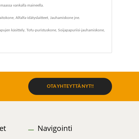
0 maassa vankalla maineella.
tokone, Alfalfa-idätyslaitteet, Jauhamiskone jne.
apujen käsittely
,
Tofu-puristuskone
,
Soijapapuriisi-jauhamiskone
,
OTA YHTEYTTÄ NYT!!
et
Navigointi