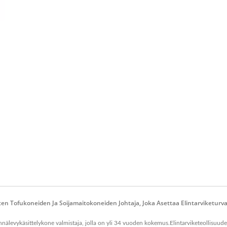
 Tofukoneiden Ja Soijamaitokoneiden Johtaja, Joka Asettaa Elintarviketurval
evykäsittelykone valmistaja, jolla on yli 34 vuoden kokemus.Elintarviketeollisuuden 