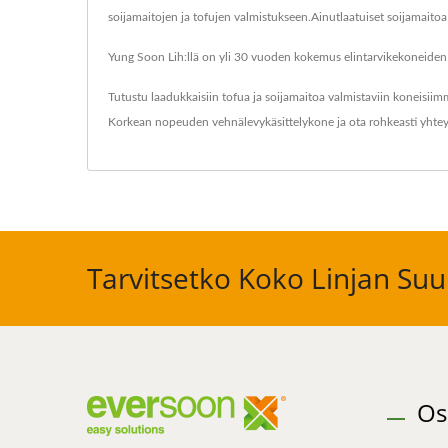
soijamaitojen ja tofujen valmistukseen.Ainutlaatuiset soijamaitoa 
Yung Soon Lih:llä on yli 30 vuoden kokemus elintarvikekoneiden 
Tutustu laadukkaisiin tofua ja soijamaitoa valmistaviin koneisii
Korkean nopeuden vehnälevykäsittelykone
ja ota rohkeasti yhte
Tarvitsetko Koko Linjan Suun
Os