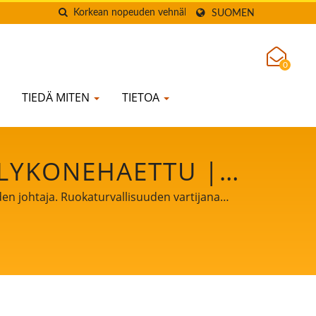
SUOMEN
0
TIEDÄ MITEN
TIETOA
LYKONEHAETTU |
JAPAPUJEN LIOTUS-
en johtaja. Ruokaturvallisuuden vartijana
 maailmaa. Antakaa meidän olla tärkeä ja
EN VALMISTAJA |
istajana.
O., LTD.