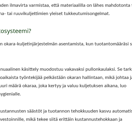
en ilmavirta varmistaa, että materiaalilla on lähes mahdotonta 
hna- tai ruuvikuljettimien yleiset tukkeutumisongelmat.
rtosysteemi?
en okara-kuljetinjärjestelmän asentamista, kun tuotantomääräsi 
nuaalinen käsittely muodostuu vakavaksi pullonkaulaksi. Se tark
koaikaista työntekijää pelkästään okaran hallintaan, mikä johtaa j
uri määrä okaraa, joka kertyy ja valuu kuljetuksen aikana, luo
ygienialle.
imakustannusten säästöt ja tuotannon tehokkuuden kasvu automati
vestoinnille, mikä tekee siitä erittäin kustannustehokkaan ja