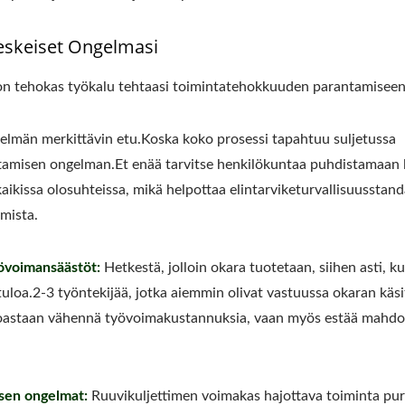
eskeiset Ongelmasi
 on tehokas työkalu tehtaasi toimintatehokkuuden parantamiseen
elmän merkittävin etu.Koska koko prosessi tapahtuu suljetussa
uttamisen ongelman.Et enää tarvitse henkilökuntaa puhdistamaan l
ä kaikissa olosuhteissa, mikä helpottaa elintarviketurvallisuusstan
amista.
yövoimansäästöt:
Hetkestä, jolloin okara tuotetaan, siihen asti, k
tuloa.2-3 työntekijää, jotka aiemmin olivat vastuussa okaran käsi
inoastaan vähennä työvoimakustannuksia, vaan myös estää mahdol
isen ongelmat:
Ruuvikuljettimen voimakas hajottava toiminta pu