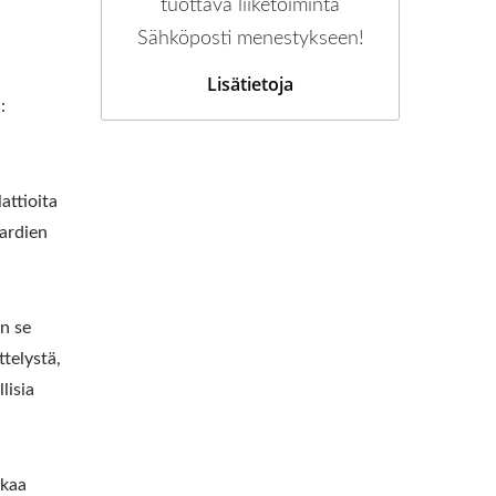
tuottava liiketoiminta
Sähköposti menestykseen!
Lisätietoja
:
attioita
dardien
un se
ttelystä,
lisia
rkaa