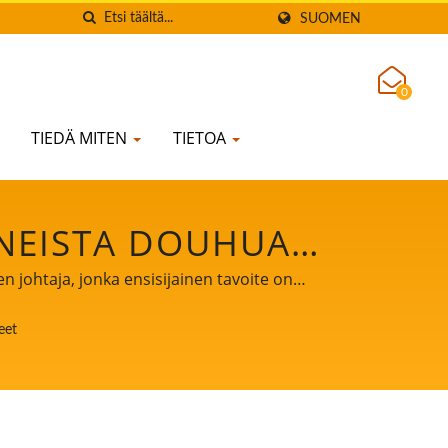
SUOMEN
0
TIEDÄ MITEN
TIETOA
ONEISTA DOUHUA
EN TOFUA JA
n johtaja, jonka ensisijainen tavoite on
OHTAJA, JONKA
eet
ETURVALLISUUS.