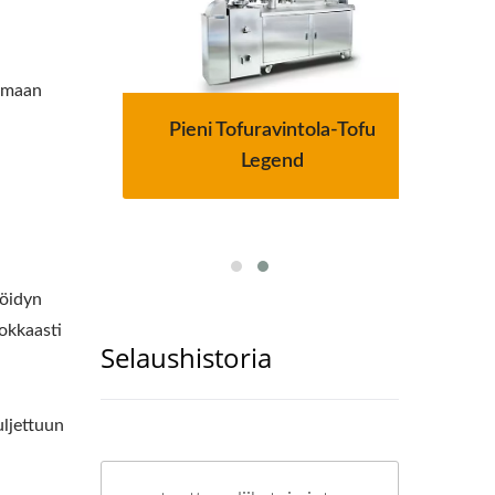
tamaan
Pieni Tofuravintola-Tofu
un
Legend
löidyn
hokkaasti
Selaushistoria
uljettuun