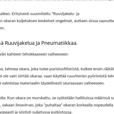
iken. Erityisesti suunniteltu "Ruuvijakelu- ja
an okaran kuljetuksen keskeiset ongelmat, auttaen sinua saavut
en.
eni Tofuravintola-Tofu
220 Kg Kuiva Papu
Legend
Automaattinen Tof
mä Ruuvijakelua Ja Pneumatiikkaa.
Tuotantolinja
vän kahteen tehokkaaseen vaiheeseen:
a, tahmea okara, joka tulee puristusfilteristä, kulkee ensin räätä
i ole vain siirtää okaraa, vaan käyttää ruuviterien pyörimistä te
ä valmistaa materiaalin täydellisesti seuraavaan vaiheeseen.
la: Kun okara on murskattu, se syötetään hallituissa määrissä s
 vakaan ilmavirran, joka "puhaltaa" okaran korkealla nopeudella
easti ja siististi suljetussa putkistossa.