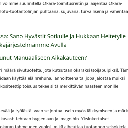
n voimme suunnitella Okara-toimitusreitin ja laajentaa Okara-
Tofu-tuotantolinjan puhtaana, sujuvana, turvallisena ja vähentä
a: Sano Hyvästit Sotkulle Ja Hukkaan Heitetylle
kkajärjestelmämme Avulla
ttunut Manuaaliseen Aikakauteen?
 määrä sivutuotetta, jota kutsutaan okaraksi (soijapulpiksi). Tä
oidaan käyttää eläinrehuna, lannoitteena tai jopa jalostaa muiksi
skositeettipitoisuus tekee siitä merkittävän haasteen monille
ievää ja työlästä, vaan se johtaa usein myös läikkymiseen ja märk
akavasti tehtaan hygieniaan ja imagoihin. Yksinkertaiset
a okaran tahmeuden vuoksi, mikä aiheuttaa tuotannon seisokkeja.