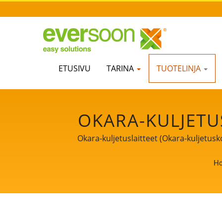
ETUSIVU
TARINA
TUOTELINJA
OKARA-KULJETU
TUOTANTOLI
Okara-kuljetuslaitteet (Okara-kuljetusk
SOIJAMAITOA 
H
ENSISIJAINEN 