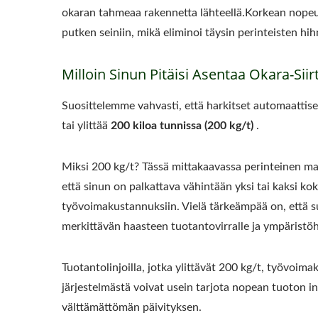
okaran tahmeaa rakennetta lähteellä.Korkean nopeud
putken seiniin, mikä eliminoi täysin perinteisten hi
Milloin Sinun Pitäisi Asentaa Okara-Sii
Suosittelemme vahvasti, että harkitset automaattis
tai ylittää
200 kiloa tunnissa (200 kg/t)
.
Miksi 200 kg/t? Tässä mittakaavassa perinteinen ma
että sinun on palkattava vähintään yksi tai kaksi ko
työvoimakustannuksiin. Vielä tärkeämpää on, että su
merkittävän haasteen tuotantovirralle ja ympäristöh
Tuotantolinjoilla, jotka ylittävät 200 kg/t, työvo
järjestelmästä voivat usein tarjota nopean tuoton in
välttämättömän päivityksen.