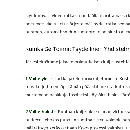
Nyt innovatiivinen ratkaisu on täällä muuttamassa ka
pneumatiikkakuljetusjärjestelmä" pyrkii ratkaisema
puhtaan, automatisoidun tuotantolinjan alusta alka
220 Kg Kuiva Papu
Pi
Automaattinen Tofun
Kuinka Se Toimii: Täydellinen Yhdistel
Tuotantolinja
Järjestelmämme jakaa monimutkaisen kuljetustehtä
1.Vaihe yksi –
Tarkka jakelu ruuvikuljettimella: Koste
ruuvikuljettimen läpi.Tämän pääasiallinen tarkoitus e
murtamaan paakkuja tasaiseksi, löysäksi tilaksi.Täm
2.Vaihe Kaksi –
Puhtaan kuljetuksen ilman virtauksel
putkeen.Tehokas puhallin tuottaa sitten voimakkaan,
määrättyyn keräysastiaan.Koko prosessi valmistuu nop