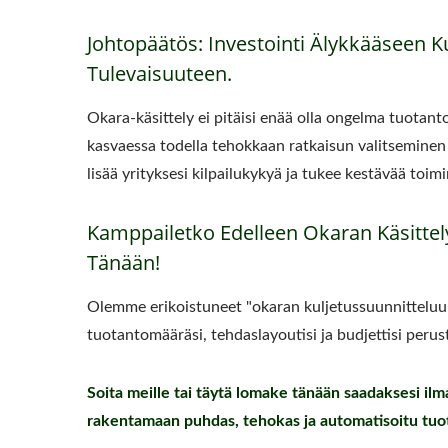
Johtopäätös: Investointi Älykkääseen Ku
Tulevaisuuteen.
Okara-käsittely ei pitäisi enää olla ongelma tuotant
kasvaessa todella tehokkaan ratkaisun valitseminen
lisää yrityksesi kilpailukykyä ja tukee kestävää toimi
Kamppailetko Edelleen Okaran Käsittel
Tänään!
Olemme erikoistuneet "okaran kuljetussuunnitteluu
tuotantomääräsi, tehdaslayoutisi ja budjettisi perust
Soita meille tai täytä lomake tänään saadaksesi ilm
rakentamaan puhdas, tehokas ja automatisoitu tuot