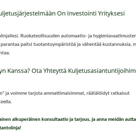
ljetusjärjestelmään On Investointi Yrityksesi
olinjallesi. Ruokateollisuuden automaatio- ja hygieniavaatimuste
 parantaa paitsi tuotantoympäristöä ja vähentää kustannuksia, 
ntaa.
yn Kanssa? Ota Yhteyttä Kuljetusasiantuntijoih
n" ja voimme tarjota ammattimaisimmat, räätälöidyt ratkaisut
eella.
ainen alkuperäinen konsultaatio ja tarjous, ja anna meidän autta
antolinja!