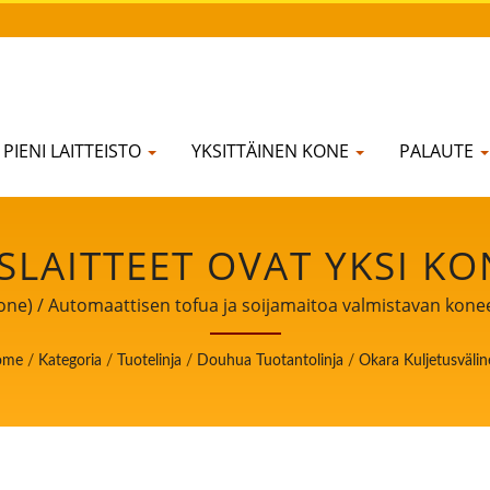
PIENI LAITTEISTO
YKSITTÄINEN KONE
PALAUTE
SLAITTEET OVAT YKSI K
NJALLA. / AUTOMAATTIS
one) / Automaattisen tofua ja soijamaitoa valmistavan konee
elintarviketurvallisuus.
VALMISTAVAN KONEEN J
ome
/
Kategoria
/
Tuotelinja
/
Douhua Tuotantolinja
/
Okara Kuljetusvälin
TAVOITE ON ELINTARVIK