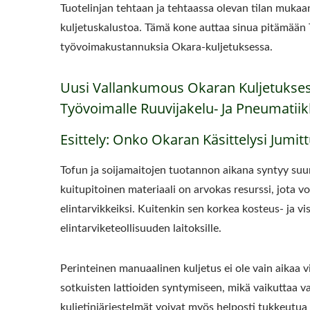
Tuotelinjan tehtaan ja tehtaassa olevan tilan mukaa
kuljetuskalustoa. Tämä kone auttaa sinua pitämään 
työvoimakustannuksia Okara-kuljetuksessa.
Uusi Vallankumous Okaran Kuljetuksess
Työvoimalle Ruuvijakelu- Ja Pneumatii
Esittely: Onko Okaran Käsittelysi Jumi
Tofun ja soijamaitojen tuotannon aikana syntyy suuri
kuitupitoinen materiaali on arvokas resurssi, jota v
elintarvikkeiksi. Kuitenkin sen korkea kosteus- ja vi
elintarviketeollisuuden laitoksille.
Perinteinen manuaalinen kuljetus ei ole vain aikaa v
sotkuisten lattioiden syntymiseen, mikä vaikuttaa v
kuljetinjärjestelmät voivat myös helposti tukkeutu