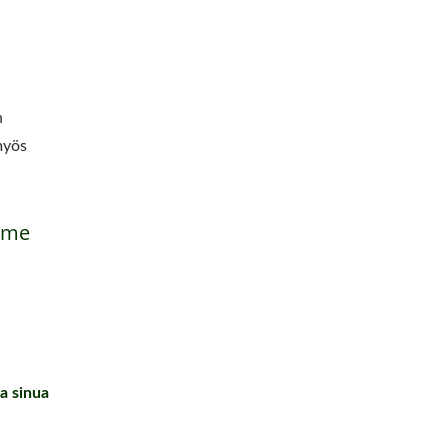
n
myös
imme
a sinua