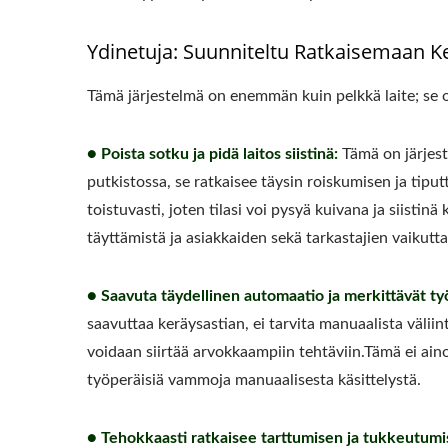
Ydinetuja: Suunniteltu Ratkaisemaan K
Tämä järjestelmä on enemmän kuin pelkkä laite; se
● Poista sotku ja pidä laitos siistinä:
Tämä on järjest
putkistossa, se ratkaisee täysin roiskumisen ja tip
toistuvasti, joten tilasi voi pysyä kuivana ja siistin
täyttämistä ja asiakkaiden sekä tarkastajien vaikutt
● Saavuta täydellinen automaatio ja merkittävät t
saavuttaa keräysastian, ei tarvita manuaalista väliin
voidaan siirtää arvokkaampiin tehtäviin.Tämä ei a
työperäisiä vammoja manuaalisesta käsittelystä.
● Tehokkaasti ratkaisee tarttumisen ja tukkeutum