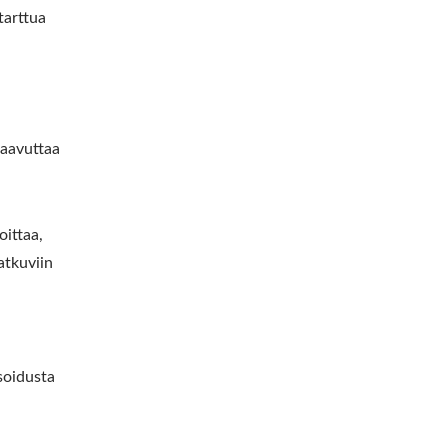
tarttua
saavuttaa
oittaa,
atkuviin
soidusta