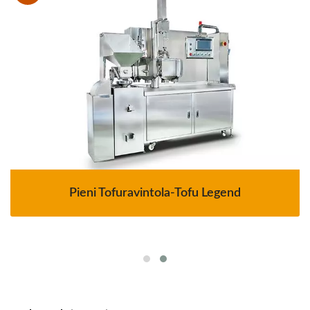
Pieni Tofuravintola-Tofu Legend