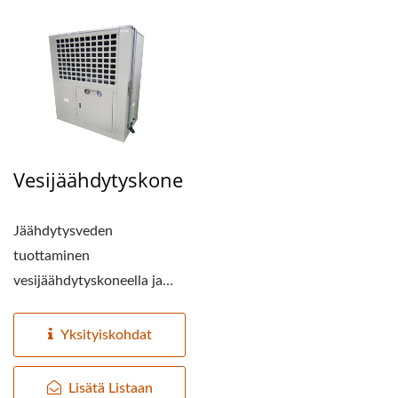
Vesijäähdytyskone
Jäähdytysveden
tuottaminen
vesijäähdytyskoneella ja
kierrätyslaitteen
asettaminen
Yksityiskohdat
automaattiseen...
Lisätä Listaan