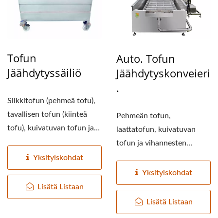
Tofun
Auto. Tofun
Jäähdytyssäiliö
Jäähdytyskonveieri
.
Silkkitofun (pehmeä tofu),
tavallisen tofun (kiinteä
Pehmeän tofun,
tofu), kuivatuvan tofun ja
laattatofun, kuivatuvan
vihannesten...
tofun ja vihannesten
liottaminen kylmässä
Yksityiskohdat
vedessä...
Yksityiskohdat
Lisätä Listaan
Lisätä Listaan