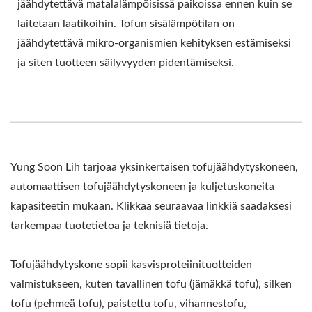
jäähdytettävä matalalämpöisissä paikoissa ennen kuin se
laitetaan laatikoihin. Tofun sisälämpötilan on
jäähdytettävä mikro-organismien kehityksen estämiseksi
ja siten tuotteen säilyvyyden pidentämiseksi.
Yung Soon Lih tarjoaa yksinkertaisen tofujäähdytyskoneen,
automaattisen tofujäähdytyskoneen ja kuljetuskoneita
kapasiteetin mukaan. Klikkaa seuraavaa linkkiä saadaksesi
tarkempaa tuotetietoa ja teknisiä tietoja.
Tofujäähdytyskone sopii kasvisproteiinituotteiden
valmistukseen, kuten tavallinen tofu (jämäkkä tofu), silken
tofu (pehmeä tofu), paistettu tofu, vihannestofu,