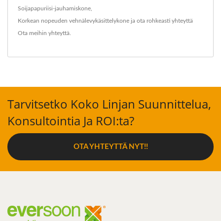
Soijapapuriisi-jauhamiskone
,
Korkean nopeuden vehnälevykäsittelykone
ja ota rohkeasti yhteyttä
Ota meihin yhteyttä
.
Tarvitsetko Koko Linjan Suunnittelua,
Konsultointia Ja ROI:ta?
OTA YHTEYTTÄ NYT!!