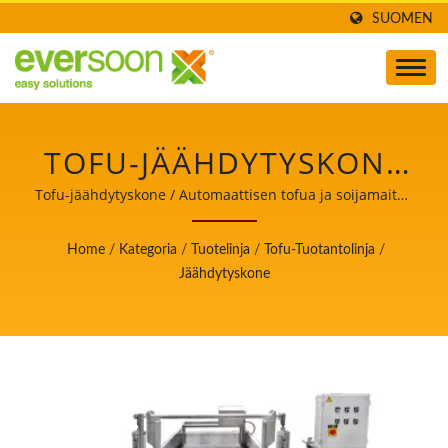
SUOMEN
TOFU-JÄÄHDYTYSKONE
ON YKSI KONEISTA
Tofu-jäähdytyskone / Automaattisen tofua ja soijamaitoa
valmistavan koneen johtaja, jonka ensisijainen tavoite
TOFUTUOTANTOLINJALLA.
on elintarviketurvallisuus.
Home
/
Kategoria
/
Tuotelinja
/
Tofu-Tuotantolinja
/
/ AUTOMAATTISEN
Jäähdytyskone
TOFUA JA SOIJAMAITOA
VALMISTAVAN KONEEN
JOHTAJA, JONKA
ENSISIJAINEN TAVOITE