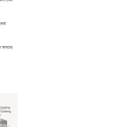
হকরা
 ক্ষমতার