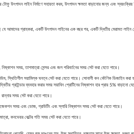
ৎ আকারের টোফু উৎপাদন লাইন নির্মাণে সহায়তা করব, উৎপাদন ক্ষমতা বাড়ানোর জন্য এবং স্বয়ংক্রিয়
েছে যে আমাদের গ্রাহকরা, একটি উৎপাদন লাইনের এক বছর পর, একটি দ্বিতীয় মেরামত লাইন
, নিষ্কাশন সময়, তাপমাত্রা সেন্সর এবং জল পরিবর্তনের সময় সেট করা যেতে পারে।
ল ভলিউম, স্থিতিশীল সয়ামিল্ক ঘনত্ব সেট করা যেতে পারে। সোনালী কন কৌণিক ডিজাইন করা হ
্বিতীয় গ্রাইন্ডার ব্যবহার করার সময় সয়াবিন প্রোটিনের নিষ্কাশন হার প্রায় 5% বাড়ানো 
, রান্নার সময় সেট করা যেতে পারে।
ইনজেকশন সময় এবং ডোজ, গ্রাউটিং এবং স্লারি নিষ্কাশন সময় সেট করা যেতে পারে।
পমাত্রা, কনভেয়র বেল্টের গতি সময় সেট করা যেতে পারে।
া পেয়েছি, যেমন কম ভাঙনের হার, উচ্চ স্থায়িত্ব, দক্ষতার সাথে উচ্চ ক্ষমতা, দ্রুত প্র