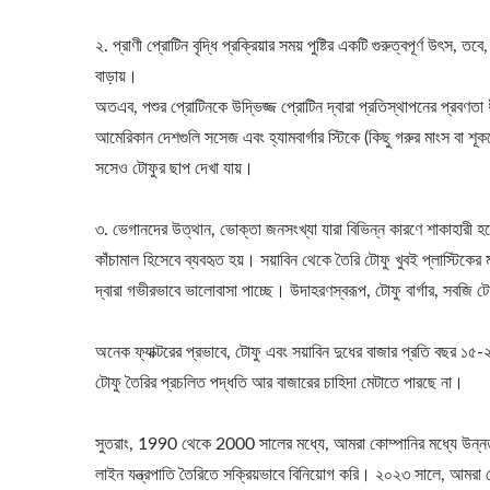
২. প্রাণী প্রোটিন বৃদ্ধি প্রক্রিয়ার সময় পুষ্টির একটি গুরুত্বপূর্ণ উৎস, ত
বাড়ায়।
অতএব, পশুর প্রোটিনকে উদ্ভিজ্জ প্রোটিন দ্বারা প্রতিস্থাপনের প্রবণতা 
আমেরিকান দেশগুলি সসেজ এবং হ্যামবার্গার স্টিকে (কিছু গরুর মাংস বা 
সসেও টোফুর ছাপ দেখা যায়।
৩. ভেগানদের উত্থান, ভোক্তা জনসংখ্যা যারা বিভিন্ন কারণে শাকাহারী হয়ে 
কাঁচামাল হিসেবে ব্যবহৃত হয়। সয়াবিন থেকে তৈরি টোফু খুবই প্লাস্টিক
২২০কেজি শুকনো মটর স্বয়ংক্রিয় টোফু
ছোট
দ্বারা গভীরভাবে ভালোবাসা পাচ্ছে। উদাহরণস্বরূপ, টোফু বার্গার, সবজি
উৎপাদন লাইন
অনেক ফ্যাক্টরের প্রভাবে, টোফু এবং সয়াবিন দুধের বাজার প্রতি বছর ১৫-
টোফু তৈরির প্রচলিত পদ্ধতি আর বাজারের চাহিদা মেটাতে পারছে না।
সুতরাং, 1990 থেকে 2000 সালের মধ্যে, আমরা কোম্পানির মধ্যে উন্নত
লাইন যন্ত্রপাতি তৈরিতে সক্রিয়ভাবে বিনিয়োগ করি। ২০২৩ সালে, আমরা 