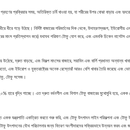
বে, গ্রহণের প্রক্রিয়ার সময়, অতিরিক্ত চর্বি খাওয়া হয়, যা শরীরের উপর বোঝা বাড়ায় এবং হৃদর
ধীরে ধীরে গড়ে উঠছে। নির্দিষ্ট বাজারের পরিবর্তনের দিক থেকে, উদাহরণস্বরূপ, ইউরোপীয় এ
শূকরের মাংস প্রতিস্থাপন করে) যথাযথ পরিমাণ টোফু যোগ করে, এবং এমনকি চিকেন নাগেটস এব
উঠেছে, দ্রুত বাড়ছে, এবং বিকল্প মাংসের বাজারে, সয়াবিন এবং বার্লি প্রধানত অন্যান্য খাব
ের মতো, এবং ইউরোপ ও যুক্তরাষ্ট্রের অনেক রেস্তোরাঁ আরও বেশি খাবার তৈরি করেছে এবং ভো
 টোফু প্ল্যান্ট-Tofu Legend
২২০কেজি শুকনো মটর স্বয়ংক্রিয
 টোফু, টোফু সসেজ।
উৎপাদন লাইন
২০% হারে বৃদ্ধি পাচ্ছে। এত দ্রুত বর্ধনশীল এবং বিশাল টোফু বাজারের মুখোমুখি হয়ে, একক ম
 একক যন্ত্রপাতি একত্রিত করতে শুরু করি, এবং টোফু উৎপাদন লাইন পরিকল্পনা এবং টোফু
টোফু উৎপাদনের যৌথ পরিচালনার জন্য বিতরণ অংশীদারদের সক্রিয়ভাবে উন্নয়ন করব এবং জার