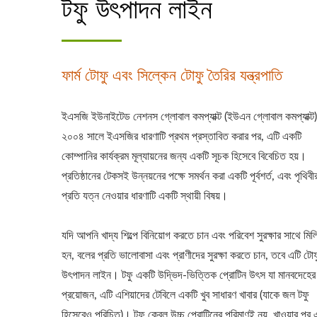
টফু উৎপাদন লাইন
টোফু মেশিন, টোফু মেশিন
যন্ত্রপাতি, টফু যন্ত্রপাত
সরঞ্জাম, টফু তৈরির মেশি
ফার্ম টোফু এবং সিল্কেন টোফু তৈরির যন্ত্রপাতি
উৎপাদনের সরঞ্জাম, টফু উৎপ
ইএসজি ইউনাইটেড নেশনস গ্লোবাল কমপ্যাক্ট (ইউএন গ্লোবাল কমপ্যাক্ট)
উৎপাদন কারখানা, টফু উৎ
২০০৪ সালে ইএসজির ধারণাটি প্রথম প্রস্তাবিত করার পর, এটি একটি
মেশিন, ভেগান মিট উৎপা
কোম্পানির কার্যক্রম মূল্যায়নের জন্য একটি সূচক হিসেবে বিবেচিত হয়।
প্রতিষ্ঠানের টেকসই উন্নয়নের পক্ষে সমর্থন করা একটি পূর্বশর্ত, এবং পৃথিবী
নিরাপত্তায় সর্বোচ্চ অগ্রাধ
প্রতি যত্ন নেওয়ার ধারণাটি একটি স্থায়ী বিষয়।
যদি আপনি খাদ্য শিল্পে বিনিয়োগ করতে চান এবং পরিবেশ সুরক্ষার সাথে মি
হন, বলের প্রতি ভালোবাসা এবং প্রাণীদের সুরক্ষা করতে চান, তবে এটি টোফ
উৎপাদন লাইন। টফু একটি উদ্ভিদ-ভিত্তিক প্রোটিন উৎস যা মানবদেহের
প্রয়োজন, এটি এশিয়াদের টেবিলে একটি খুব সাধারণ খাবার (যাকে জল টফু
হিসেবেও পরিচিত)। টফু কেবল উচ্চ প্রোটিনের পরিমাণই নয়, খাওয়ার পর 