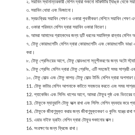
২. সয়াবিন স্থানান্তরকারী মেশিন দ্বারা শুকনো মটরশুঁটির ট্যাঙ্ক থেকে স
৩. সয়াবিন ধোয়া এবং ভিজানো।
৪. স্বয়ংক্রিয় সয়াবিন পেষণ ও ওকারা পৃথকীকরণ মেশিনে সয়াবিন পেষণ
৫. ওকারা পরিবহন মেশিন দ্বারা সয়াবিন ওকারা বিতরণ।
৬. আমরা আমাদের গ্রাহকদের জন্য দুটি ধরনের সয়ামিল্ক রান্নার মেশিন অফা
৭. টোফু কোয়াগুলেটিং মেশিন দ্বারা কোয়াগুলেটিং এবং কোয়াগুলেটিং ভাঙ
করা।
৮. টোফু প্রেসিংয়ের আগে, টোফু মোল্ডগুলো স্তূপীকরণের জন্য অটো স্ট্য
৯. টোফু প্রেসিং মেশিন দ্বারা টোফু প্রেসিং, এটি সহজেই সময় সাশ্রয়ী এবং
১০. টোফু মোল্ড এবং টোফু কাপড় টোফু মোল্ড টার্নিং মেশিন দ্বারা অপসারণ
11. টোফু কাটার মেশিন আপনাকে কাটতে সহজতর করতে এবং সময় সাশ্রয
12. প্যাকেজিং এবং সিলিং ধাপের আগে, আমরা টোফুর পৃষ্ঠ এবং ভিতরের তা
13. টোফুকে ম্যানুয়ালি টোফু বক্সে রাখা এবং সিলিং মেশিন ব্যবহার করে প্
14. টোফুকে জীবাণুমুক্ত করার জন্য জীবাণুমুক্তকরণ ও কুলিং যন্ত্রে রাখা 
15. এয়ার নাইফ ড্রাইং মেশিন দ্বারা টোফুর শুকানোর বাক্স।
16. সংরক্ষণের জন্য ফ্রিজে রাখা।