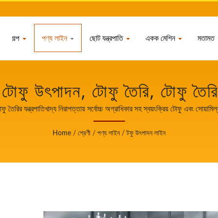
গল্প
পণ্য লাইন
ছোট যন্ত্রপাতি
একক মেশিন
মতামত
টোফু উৎপাদন, টোফু তৈরি, টোফু তৈরির
টোফু প্রক্রিয়া, টোফু প্রক্রিয়াকরণ প
ু তৈরির যন্ত্রপাতিখাদ্য নিরাপত্তায় সর্বোচ্চ অগ্রাধিকার সহ স্বয়ংক্রিয় টোফু এবং সোয়ামি
, টফু উৎপাদন প্রবাহ চার্ট, টফু উৎপাদ
Home
/
শ্রেণী
/
পণ্য লাইন
/
টফু উৎপাদন লাইন
ফু মেশিন, স্বয়ংক্রিয় টফু তৈরির মেশি
ু মেশিন, শিল্প টফু উৎপাদন, সয়া খাদ্
েশিন, টোফু সরঞ্জাম, টোফু কারখানা, ট