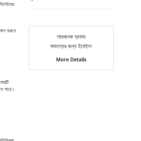
 সিস্টেমের
 যোগ করতে
লাভজনক ব্যবসা
সাফল্যের জন্য ইমেইল!
More Details
পারটি
যেতে পারে।
তিক্রিয়া