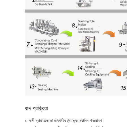
ধাপ প্রক্রিয়া
১. কর্মী দ্বারা শুকনো মটরশুঁটির ট্যাঙ্কে সয়াবিন খাওয়ানো।