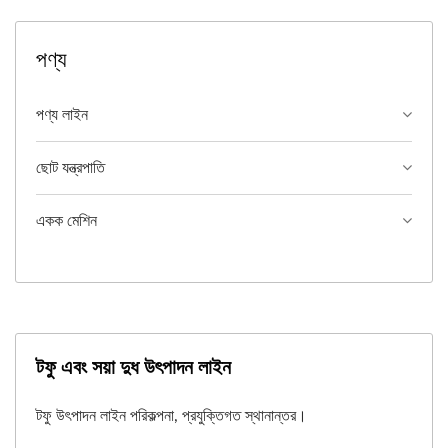
পণ্য
পণ্য লাইন
ছোট যন্ত্রপাতি
একক মেশিন
টফু এবং সয়া দুধ উৎপাদন লাইন
টফু উৎপাদন লাইন পরিকল্পনা, প্রযুক্তিগত স্থানান্তর।