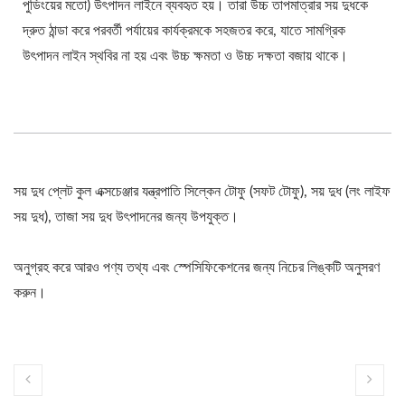
পুডিংয়ের মতো) উৎপাদন লাইনে ব্যবহৃত হয়। তারা উচ্চ তাপমাত্রার সয় দুধকে
দ্রুত ঠান্ডা করে পরবর্তী পর্যায়ের কার্যক্রমকে সহজতর করে, যাতে সামগ্রিক
উৎপাদন লাইন স্থবির না হয় এবং উচ্চ ক্ষমতা ও উচ্চ দক্ষতা বজায় থাকে।
সয় দুধ প্লেট কুল এক্সচেঞ্জার যন্ত্রপাতি সিল্কেন টোফু (সফট টোফু), সয় দুধ (লং লাইফ
সয় দুধ), তাজা সয় দুধ উৎপাদনের জন্য উপযুক্ত।
অনুগ্রহ করে আরও পণ্য তথ্য এবং স্পেসিফিকেশনের জন্য নিচের লিঙ্কটি অনুসরণ
করুন।