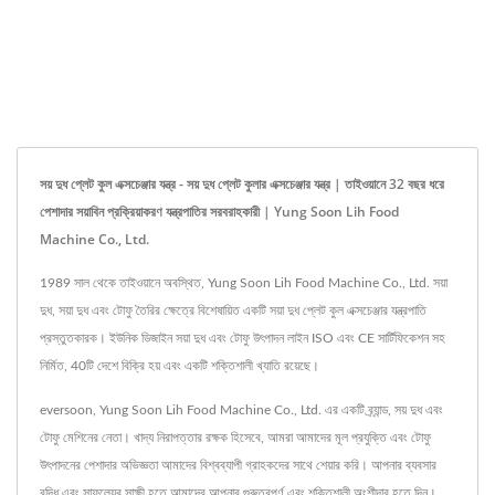
সয় দুধ প্লেট কুল এক্সচেঞ্জার যন্ত্র - সয় দুধ প্লেট কুলার এক্সচেঞ্জার যন্ত্র | তাইওয়ানে 32 বছর ধরে
পেশাদার সয়াবিন প্রক্রিয়াকরণ যন্ত্রপাতির সরবরাহকারী | Yung Soon Lih Food
Machine Co., Ltd.
1989 সাল থেকে তাইওয়ানে অবস্থিত, Yung Soon Lih Food Machine Co., Ltd. সয়া
দুধ, সয়া দুধ এবং টোফু তৈরির ক্ষেত্রে বিশেষায়িত একটি সয়া দুধ প্লেট কুল এক্সচেঞ্জার যন্ত্রপাতি
প্রস্তুতকারক। ইউনিক ডিজাইন সয়া দুধ এবং টোফু উৎপাদন লাইন ISO এবং CE সার্টিফিকেশন সহ
নির্মিত, 40টি দেশে বিক্রি হয় এবং একটি শক্তিশালী খ্যাতি রয়েছে।
eversoon, Yung Soon Lih Food Machine Co., Ltd. এর একটি ব্র্যান্ড, সয় দুধ এবং
টোফু মেশিনের নেতা। খাদ্য নিরাপত্তার রক্ষক হিসেবে, আমরা আমাদের মূল প্রযুক্তি এবং টোফু
উৎপাদনের পেশাদার অভিজ্ঞতা আমাদের বিশ্বব্যাপী গ্রাহকদের সাথে শেয়ার করি। আপনার ব্যবসার
বৃদ্ধি এবং সাফল্যের সাক্ষী হতে আমাদের আপনার গুরুত্বপূর্ণ এবং শক্তিশালী অংশীদার হতে দিন।