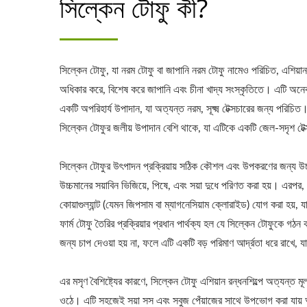
সিল্কেন টোফু কী?
সিল্কেন টোফু, যা নরম টোফু বা জাপানি নরম টোফু নামেও পরিচিত, এশিয়ান রান
অধিকার করে, বিশেষ করে জাপানি এবং চীনা খাদ্য সংস্কৃতিতে। এটি অনে
একটি অপরিহার্য উপাদান, যা অত্যন্ত নরম, সূক্ষ্ম টেক্সচারের জন্য পরিচিত
সিল্কেন টোফুর জলীয় উপাদান বেশি থাকে, যা এটিকে একটি জেল-সদৃশ টেক
সিল্কেন টোফুর উৎপাদন প্রক্রিয়ায় সঠিক কৌশল এবং উপকরণের জন্য উচ্
উচ্চমানের সয়াবিন ভিজিয়ে, পিষে, এবং সয়া দুধে পরিণত করা হয়। এরপর, 
কোয়াগুল্যান্ট (যেমন জিপসাম বা ম্যাগনেসিয়াম ক্লোরাইড) যোগ করা হয়,
ফার্ম টোফু তৈরির প্রক্রিয়ার প্রধান পার্থক্য হল যে সিল্কেন টোফুকে 
জন্য চাপ দেওয়া হয় না, ফলে এটি একটি বড় পরিমাণ আর্দ্রতা ধরে রাখে, 
এর মসৃণ বৈশিষ্ট্যের কারণে, সিল্কেন টোফু এশিয়ান রন্ধনশিল্পে অত্যন্ত মূল্
ওঠে। এটি সহজেই সয়া সস এবং সবুজ পেঁয়াজের সাথে উপভোগ করা যায় অ