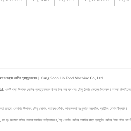
্যাঙ্ক, পেষণ ও রান্নার মেশিন প্রস্তুতকারক | Yung Soon Lih Food Machine Co., Ltd.
দ্য উৎপাদন মেশিন প্রস্তুতকারক যা সয়া বিন, সয়া দুধ এবং টোফু তৈরির ক্ষেত্রে বিশেষজ্ঞ। অনন্য ডিজাইনের স
রয়েছে, পেশাদার উৎপাদন: টোফু মেশিন, সয়া দুধ মেশিন, আলফালফা অঙ্কুরিত যন্ত্রপাতি, গ্রাইন্ডিং মেশিন ইত্যাদি।
,
সয় দুধ উৎপাদন লাইন
,
শুকনো সয়াবিন প্রক্রিয়াকরণ
,
টফু প্রেসিং মেশিন
,
সয়াবিন রাইস গ্রাইন্ডিং মেশিন
,
উচ্চ গতির গম 