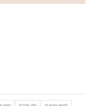
ির সরঞ্জাম
টফু তৈরির মেশিন
টফু উৎপাদন যন্ত্রপাতি