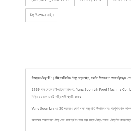
টফু উৎপাদন লাইন
সিল্কেন টোফু কী? | সিই সার্টিফাইড টোফু পণ্য লাইন, সয়াবিন ভিজানো ও ধোয়ার ট
1989 সাল থেকে তাইওয়ানে অবস্থিত, Yung Soon Lih Food Machine Co., Ltd. একটি খা
বিক্রি হয় এবং একটি শক্তিশালী খ্যাতি রয়েছে।
Yung Soon Lih এর 30 বছরেরও বেশি খাদ্য যন্ত্রপাতি উৎপাদন এবং প্রযুক্তিগত অভিজ্ঞতা 
আমাদের মানসম্পন্ন টোফু এবং সয়া দুধ উৎপাদন যন্ত্র
সহজ টোফু মেকার
,
টোফু উৎপাদন লাইন