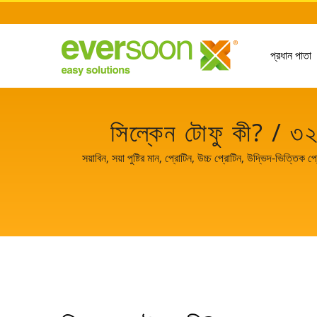
প্রধান পাতা
সিল্কেন টোফু কী? / ৩২ 
সরবরাহকারী | 
সয়াবিন, সয়া পুষ্টির মান, প্রোটিন, উচ্চ প্রোটিন, উদ্ভিদ-ভিত্তি
Lih Food Machine Co., Ltd. এর একটি ব্র্যান্ড, সয় দুধ এবং 
সাথে শেয়ার করি। আ