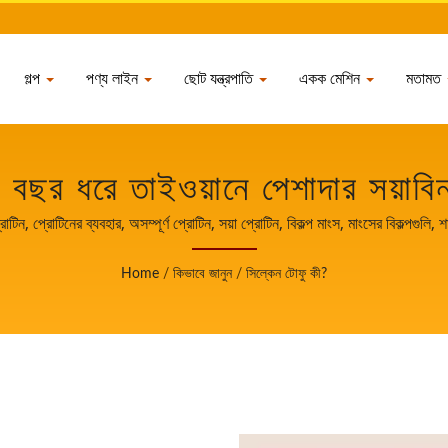
গল্প
পণ্য লাইন
ছোট যন্ত্রপাতি
একক মেশিন
মতামত
বছর ধরে তাইওয়ানে পেশাদার সয়াবিন প
YUNG SOON LIH FOOD MAC
ক প্রোটিন, প্রোটিনের ব্যবহার, অসম্পূর্ণ প্রোটিন, সয়া প্রোটিন, বিকল্প মাংস, মাংসের ব
টোফু মেশিনের নেতা। খাদ্য নিরাপত্তার রক্ষক হিসেবে, আমরা আমাদের মূল প্রযুক্তি এবং 
Home
/
কিভাবে জানুন
/
সিল্কেন টোফু কী?
পনার ব্যবসার বৃদ্ধি এবং সাফল্যের সাক্ষী হতে আমাদের আপনার গুরুত্বপূর্ণ এবং শক্তিশা