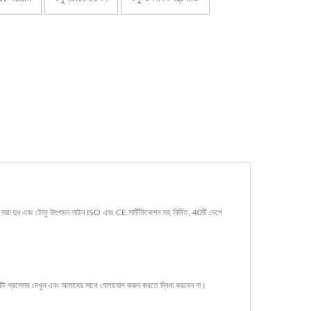
য়া দুধ এবং টোফু উৎপাদন লাইন ISO এবং CE সার্টিফিকেশন সহ নির্মিত, 40টি দেশে
শীট প্রসেসর
দেখুন এবং
আমাদের সাথে যোগাযোগ করুন
করতে দ্বিধা করবেন না।