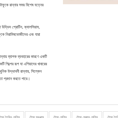
টোফুকে রান্নার সময় বিশেষ যত্নের
যা উদ্ভিদ প্রোটিন, ক্যালসিয়াম,
ফুকে নিরামিষভোজীদের এবং যারা
রান্নায় ব্যাপক ব্যবহারের কারণে একটি
টি শিল্পের রূপ যা এশিয়াদের খাবারের
ুনিক উদ্ভাবনী রান্নায়, সিল্কেন
্ঞতা প্রদান করতে পারে।
টোফু তৈরির মেশিন
টোফু সরঞ্জাম
টোফু মেশিন
টোফু মেকার মেশিন
টোফু তৈর