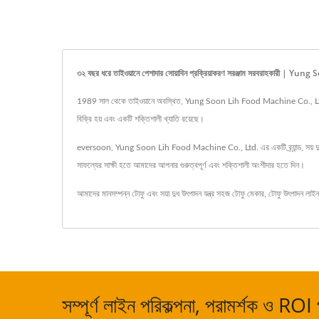
৩২ বছর ধরে তাইওয়ানে পেশাদার সোয়াবিন প্রক্রিয়াকরণ সরঞ্জাম সরবরাহকারী |
1989 সাল থেকে তাইওয়ানে অবস্থিত, Yung Soon Lih Food Machine Co., Ltd. একটি খা
বিক্রি হয় এবং একটি শক্তিশালী খ্যাতি রয়েছে।
eversoon, Yung Soon Lih Food Machine Co., Ltd. এর একটি ব্র্যান্ড, সয় দুধ এবং 
সাফল্যের সাক্ষী হতে আমাদের আপনার গুরুত্বপূর্ণ এবং শক্তিশালী অংশীদার হতে দিন।
আমাদের মানসম্পন্ন টোফু এবং সয়া দুধ উৎপাদন যন্ত্র
সহজ টোফু মেকার
,
টোফু উৎপাদন লাইন
সম্পূর্ণ লাইন পরিকল্পনা, পরামর্শক ও ROI