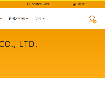
বাঙ্গালী
কিভাবে জানুন
তথ্য
0
O., LTD.
া।