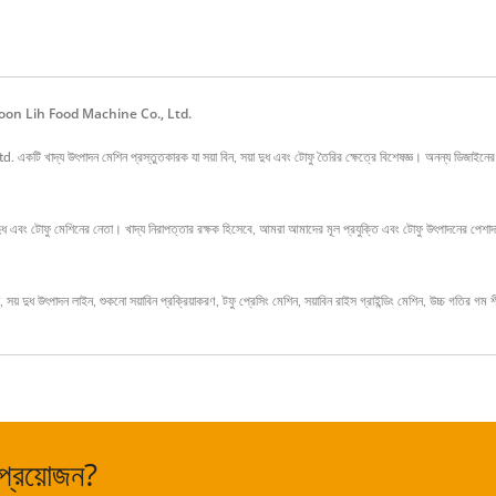
 Yung Soon Lih Food Machine Co., Ltd.
দ্য উৎপাদন মেশিন প্রস্তুতকারক যা সয়া বিন, সয়া দুধ এবং টোফু তৈরির ক্ষেত্রে বিশেষজ্ঞ। অনন্য ডিজাইনের স
টোফু মেশিনের নেতা। খাদ্য নিরাপত্তার রক্ষক হিসেবে, আমরা আমাদের মূল প্রযুক্তি এবং টোফু উৎপাদনের পেশাদার অ
,
সয় দুধ উৎপাদন লাইন
,
শুকনো সয়াবিন প্রক্রিয়াকরণ
,
টফু প্রেসিং মেশিন
,
সয়াবিন রাইস গ্রাইন্ডিং মেশিন
,
উচ্চ গতির গম 
 প্রয়োজন?