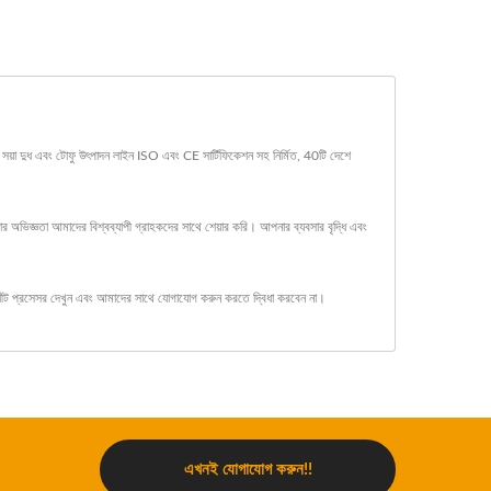
য়া দুধ এবং টোফু উৎপাদন লাইন ISO এবং CE সার্টিফিকেশন সহ নির্মিত, 40টি দেশে
ভিজ্ঞতা আমাদের বিশ্বব্যাপী গ্রাহকদের সাথে শেয়ার করি। আপনার ব্যবসার বৃদ্ধি এবং
শীট প্রসেসর
দেখুন এবং
আমাদের সাথে যোগাযোগ করুন
করতে দ্বিধা করবেন না।
এখনই যোগাযোগ করুন!!