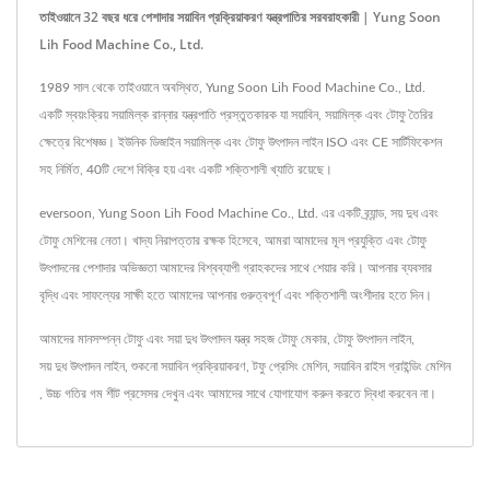
তাইওয়ানে 32 বছর ধরে পেশাদার সয়াবিন প্রক্রিয়াকরণ যন্ত্রপাতির সরবরাহকারী | Yung Soon
Lih Food Machine Co., Ltd.
1989 সাল থেকে তাইওয়ানে অবস্থিত, Yung Soon Lih Food Machine Co., Ltd.
একটি স্বয়ংক্রিয় সয়ামিল্ক রান্নার যন্ত্রপাতি প্রস্তুতকারক যা সয়াবিন, সয়ামিল্ক এবং টোফু তৈরির
ক্ষেত্রে বিশেষজ্ঞ। ইউনিক ডিজাইন সয়ামিল্ক এবং টোফু উৎপাদন লাইন ISO এবং CE সার্টিফিকেশন
সহ নির্মিত, 40টি দেশে বিক্রি হয় এবং একটি শক্তিশালী খ্যাতি রয়েছে।
eversoon, Yung Soon Lih Food Machine Co., Ltd. এর একটি ব্র্যান্ড, সয় দুধ এবং
টোফু মেশিনের নেতা। খাদ্য নিরাপত্তার রক্ষক হিসেবে, আমরা আমাদের মূল প্রযুক্তি এবং টোফু
উৎপাদনের পেশাদার অভিজ্ঞতা আমাদের বিশ্বব্যাপী গ্রাহকদের সাথে শেয়ার করি। আপনার ব্যবসার
বৃদ্ধি এবং সাফল্যের সাক্ষী হতে আমাদের আপনার গুরুত্বপূর্ণ এবং শক্তিশালী অংশীদার হতে দিন।
আমাদের মানসম্পন্ন টোফু এবং সয়া দুধ উৎপাদন যন্ত্র
সহজ টোফু মেকার
,
টোফু উৎপাদন লাইন
,
সয় দুধ উৎপাদন লাইন
,
শুকনো সয়াবিন প্রক্রিয়াকরণ
,
টফু প্রেসিং মেশিন
,
সয়াবিন রাইস গ্রাইন্ডিং মেশিন
,
উচ্চ গতির গম শীট প্রসেসর
দেখুন এবং
আমাদের সাথে যোগাযোগ করুন
করতে দ্বিধা করবেন না।