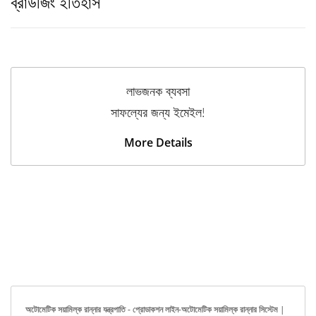
ব্রাউজিং ইতিহাস
লাভজনক ব্যবসা
সাফল্যের জন্য ইমেইল!
More Details
অটোমেটিক সয়ামিল্ক রান্নার যন্ত্রপাতি - প্রোডাকশন লাইন-অটোমেটিক সয়ামিল্ক রান্নার সিস্টেম |