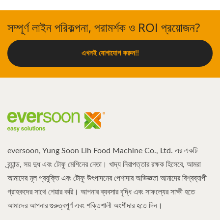
সম্পূর্ণ লাইন পরিকল্পনা, পরামর্শক ও ROI প্রয়োজন?
এখনই যোগাযোগ করুন!!
eversoon, Yung Soon Lih Food Machine Co., Ltd. এর একটি
ব্র্যান্ড, সয় দুধ এবং টোফু মেশিনের নেতা। খাদ্য নিরাপত্তার রক্ষক হিসেবে, আমরা
আমাদের মূল প্রযুক্তি এবং টোফু উৎপাদনের পেশাদার অভিজ্ঞতা আমাদের বিশ্বব্যাপী
গ্রাহকদের সাথে শেয়ার করি। আপনার ব্যবসার বৃদ্ধি এবং সাফল্যের সাক্ষী হতে
আমাদের আপনার গুরুত্বপূর্ণ এবং শক্তিশালী অংশীদার হতে দিন।