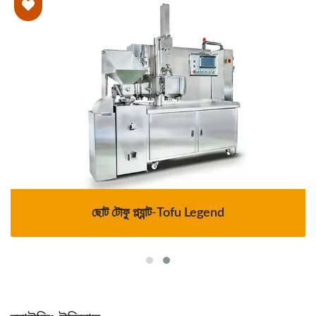
ছোট টোফু প্ল্যান্ট-Tofu Legend