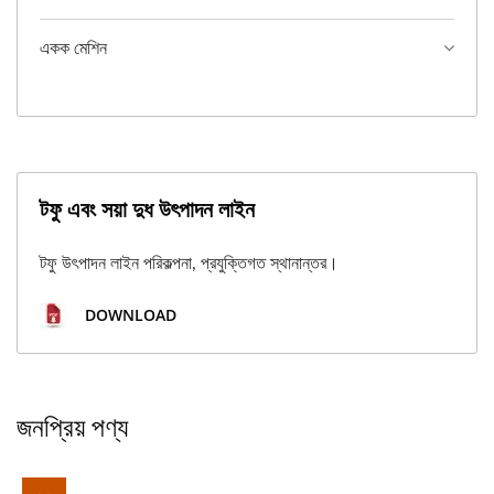
একক মেশিন
টফু এবং সয়া দুধ উৎপাদন লাইন
টফু উৎপাদন লাইন পরিকল্পনা, প্রযুক্তিগত স্থানান্তর।
DOWNLOAD
জনপ্রিয় পণ্য