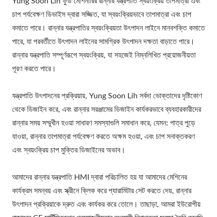
Yung Soon Lih ফুড মেশিনারির রান্নার যন্ত্রপাতি স্বয়ংক্রিয় তাপমাত্রা এবং
টোফু যন্ত্রপাতি, টফু যন্ত্রপাতি এবং
চাপ পর্যবেক্ষণ ডিভাইস দ্বারা সজ্জিত, যা স্বয়ংক্রিয়ভাবে তাপমাত্রা এবং চাপ
সরঞ্জাম, টফু মেকার, টফু মেকার
কমাতে পারে। রান্নার যন্ত্রপাতির স্বয়ংক্রিয়তা উৎপাদন লাইনে মানবশক্তি কমাতে
পারে, যা পরবর্তীতে উৎপাদন লাইনের সামগ্রিক উৎপাদন দক্ষতা বাড়াতে পারে।
মেশিন, টফু তৈরি, টফু তৈরির
রান্নার যন্ত্রপাতি সম্পূর্ণরূপে স্বয়ংক্রিয়, যা সহজেই নিম্নলিখিত প্রয়োজনীয়তা
সরঞ্জাম, টফু তৈরির মেশিন, টফু
পূরণ করতে পারে।
তৈরির মেশিনের দাম, টফু
যন্ত্রপাতি উৎপাদনের প্রক্রিয়ায়, Yung Soon Lih সর্বদা ভোক্তাদের দৃষ্টিকোণ
প্রস্তুতকারক, টফু উৎপাদন, টফু
থেকে ডিজাইন করে, এবং রান্নার সরঞ্জামের ডিজাইন কার্যকরভাবে ব্যবহারকারীদের
রান্নার সময় সম্মুখীন হওয়া সাধারণ সমস্যাগুলি সমাধান করে, যেমন: পাত্র পুড়ে
উৎপাদনের সরঞ্জাম, টফু উৎপাদন
যাওয়া, রান্নার তাপমাত্রা পর্যবেক্ষণ করতে অক্ষম হওয়া, এবং চাপ সনাক্তকরণ
কারখানা, টফু উৎপাদন প্ল্যান্ট, টফু
এবং স্বয়ংক্রিয় চাপ মুক্তির ডিজাইনের অভাব।
উৎপাদন যন্ত্রপাতি, টফু উৎপাদন
আমাদের রান্নার যন্ত্রপাতি HMI দ্বারা পরিচালিত হয় যা আমাদের মেশিনের
কারখানা, টফু উৎপাদন লাইন, টফু
কার্যক্রম সমন্বয় এবং স্ক্রীনে ক্লিক করে প্যারামিটার সেট করতে দেয়, রান্নার
উৎপাদন লাইনের দাম, টফু মেকার,
উৎপাদন প্রক্রিয়াকে দ্রুত এবং কার্যকর করে তোলে। তাছাড়া, আমরা ইউরোপীয়