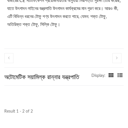
বাজারের CE সার্টিফিকেশন প্রয়োজনীয়তার অনুযায়ী নিরাপত্তা সুরক্ষা তৈরি করেছি,
ভেগান মিট মেশিন, ভেগান মিট
যাতে উৎপাদন লাইনের যন্ত্রপাতি উৎপাদন কার্যক্রমের মান পূরণ করে। আরও কী,
উৎপাদন লাইন, সবজি টফু যন্ত্রপাতি
এটি বিভিন্ন ধরনের টোফু পণ্য উৎপাদন করতে পারে, যেমন: শক্ত টোফু,
অতিরিক্ত শক্ত টোফু, সিল্কি টোফু।
এবং সরঞ্জাম, ফুড মেশিনখাদ্য
নিরাপত্তায় সর্বোচ্চ অগ্রাধিকার সহ
স্বয়ংক্রিয় টোফু এবং সোয়ামিল্ক
তৈরির যন্ত্রপাতির নেতা।
অটোমেটিক সয়ামিল্ক রান্নার যন্ত্রপাতি
Display:
Result 1 - 2 of 2