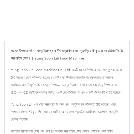
সয় দুধ উৎপাদন লাইন| খাদ্য নিরাপত্তায় শীর্ষ অগ্রাধিকার সহ স্বয়ংক্রিয় টোফু এবং সোয়ামিল্ক তৈরির
যন্ত্রপাতির নেতা। | Yung Soon Lih Food Machine
Yung Soon Lih Food Machine Co., Ltd. একটি সয় দুধ উৎপাদন লাইন প্রস্তুতকারক যা
34 বছরেরও বেশি অভিজ্ঞতা রয়েছে।একটি খাদ্য উৎপাদন যন্ত্রপাতি প্রস্তুতকারক যা সয়াবিন,
সয়ামিল্ক এবং টোফু তৈরির ক্ষেত্রে বিশেষজ্ঞ।অনন্য ডিজাইনের সোয়া দুধ এবং টোফু উৎপাদন লাইন
ISO এবং CE সার্টিফিকেশন সহ নির্মিত, ৪০টি দেশে বিক্রি হয় এবং একটি শক্তিশালী খ্যাতি রয়েছে।
Yung Soon Lih এর খাদ্য যন্ত্রপাতি উৎপাদন এবং প্রযুক্তিগত অভিজ্ঞতা 30 বছরেরও বেশি,
পেশাদার উৎপাদন: টফু মেশিন, সয়া দুধ মেশিন, আলফালফা স্প্রাউটস জার্মিনেশন যন্ত্রপাতি, গ্রাইন্ডিং
মেশিন, ইত্যাদি।
আমাদের মানসম্পন্ন টোফু এবং সয়া দুধ উৎপাদন যন্ত্র
সহজ টোফু মেকার
,
টোফু উৎপাদন লাইন
,