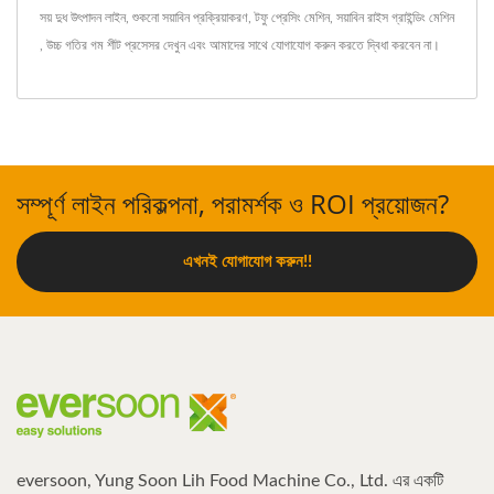
সয় দুধ উৎপাদন লাইন
,
শুকনো সয়াবিন প্রক্রিয়াকরণ
,
টফু প্রেসিং মেশিন
,
সয়াবিন রাইস গ্রাইন্ডিং মেশিন
,
উচ্চ গতির গম শীট প্রসেসর
দেখুন এবং
আমাদের সাথে যোগাযোগ করুন
করতে দ্বিধা করবেন না।
সম্পূর্ণ লাইন পরিকল্পনা, পরামর্শক ও ROI প্রয়োজন?
এখনই যোগাযোগ করুন!!
eversoon, Yung Soon Lih Food Machine Co., Ltd. এর একটি