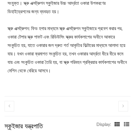
ভেগান মিট মেশিন, ভেগান মিট
সংযুক্ত। স্ক্রু এক্সট্রুশন স্কুইজার উচ্চ আর্দ্রতা ওকারা উপকরণের
ডিহাইড্রেশনের জন্য ব্যবহৃত হয়।
উৎপাদন লাইন, সবজি টফু যন্ত্রপাতি
এবং সরঞ্জাম, ফুড মেশিনখাদ্য
স্ক্রু এক্সট্রুশন: ফিড হপার মাধ্যমে স্ক্রু এক্সট্রুশন স্কুইজারে প্রবেশ করার পর,
ওকারা টেপার স্ক্রু শাফট এবং রিডিউসিং স্ক্রুর কার্যকলাপের অধীনে আকারে
নিরাপত্তায় সর্বোচ্চ অগ্রাধিকার সহ
সংকুচিত হয়, যাতে ওকারার জল দ্রুত গর্ত আকৃতির ফিল্টারের মাধ্যমে আলাদা হয়ে
স্বয়ংক্রিয় টোফু এবং সোয়ামিল্ক
যায়। যখন ওকারা ক্রমাগত সংকুচিত হয়, তখন ওকারার আর্দ্রতা ধীরে ধীরে কমে
তৈরির যন্ত্রপাতির নেতা।
যায় এবং সংকুচিত ওকারা তৈরি হয়, যা স্ক্রু পরিবহন প্রক্রিয়ার কার্যকলাপের অধীনে
মেশিন থেকে বেরিয়ে আসবে।
স্কুইজার যন্ত্রপাতি
Display: