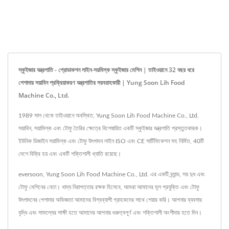
স্কুইজার যন্ত্রপাতি - প্রোডাকশন লাইন-সয়মিল্ক স্কুইজার মেশিন | তাইওয়ানে 32 বছর ধরে
পেশাদার সয়াবিন প্রক্রিয়াকরণ যন্ত্রপাতির সরবরাহকারী | Yung Soon Lih Food
Machine Co., Ltd.
1989 সাল থেকে তাইওয়ানে অবস্থিত, Yung Soon Lih Food Machine Co., Ltd.
সয়াবিন, সয়ামিল্ক এবং টোফু তৈরির ক্ষেত্রে বিশেষায়িত একটি স্কুইজার যন্ত্রপাতি প্রস্তুতকারক।
ইউনিক ডিজাইন সয়ামিল্ক এবং টোফু উৎপাদন লাইন ISO এবং CE সার্টিফিকেশন সহ নির্মিত, 40টি
দেশে বিক্রি হয় এবং একটি শক্তিশালী খ্যাতি রয়েছে।
eversoon, Yung Soon Lih Food Machine Co., Ltd. এর একটি ব্র্যান্ড, সয় দুধ এবং
টোফু মেশিনের নেতা। খাদ্য নিরাপত্তার রক্ষক হিসেবে, আমরা আমাদের মূল প্রযুক্তি এবং টোফু
উৎপাদনের পেশাদার অভিজ্ঞতা আমাদের বিশ্বব্যাপী গ্রাহকদের সাথে শেয়ার করি। আপনার ব্যবসার
বৃদ্ধি এবং সাফল্যের সাক্ষী হতে আমাদের আপনার গুরুত্বপূর্ণ এবং শক্তিশালী অংশীদার হতে দিন।