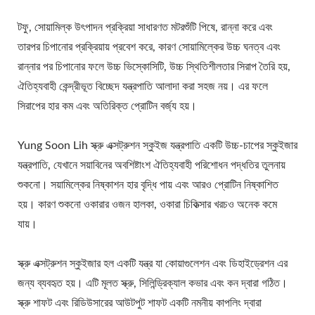
টোফু যন্ত্রপাতি, টফু যন্ত্রপাতি এবং
টফু, সোয়ামিল্ক উৎপাদন প্রক্রিয়া সাধারণত মটরশুঁটি পিষে, রান্না করে এবং
সরঞ্জাম, টফু মেকার, টফু মেকার
তারপর চিপানোর প্রক্রিয়ায় প্রবেশ করে, কারণ সোয়ামিল্কের উচ্চ ঘনত্ব এবং
মেশিন, টফু তৈরি, টফু তৈরির
রান্নার পর চিপানোর ফলে উচ্চ ভিস্কোসিটি, উচ্চ স্থিতিশীলতার সিরাপ তৈরি হয়,
ঐতিহ্যবাহী কেন্দ্রীভূত বিচ্ছেদ যন্ত্রপাতি আলাদা করা সহজ নয়। এর ফলে
সরঞ্জাম, টফু তৈরির মেশিন, টফু
সিরাপের হার কম এবং অতিরিক্ত প্রোটিন বর্জ্য হয়।
তৈরির মেশিনের দাম, টফু
Yung Soon Lih স্ক্রু এক্সট্রুশন স্কুইজ যন্ত্রপাতি একটি উচ্চ-চাপের স্কুইজার
প্রস্তুতকারক, টফু উৎপাদন, টফু
যন্ত্রপাতি, যেখানে সয়াবিনের অবশিষ্টাংশ ঐতিহ্যবাহী পরিশোধন পদ্ধতির তুলনায়
উৎপাদনের সরঞ্জাম, টফু উৎপাদন
শুকনো। সয়ামিল্কের নিষ্কাশন হার বৃদ্ধি পায় এবং আরও প্রোটিন নিষ্কাশিত
হয়। কারণ শুকনো ওকারার ওজন হালকা, ওকারা চিকিত্সার খরচও অনেক কমে
কারখানা, টফু উৎপাদন প্ল্যান্ট, টফু
যায়।
উৎপাদন যন্ত্রপাতি, টফু উৎপাদন
কারখানা, টফু উৎপাদন লাইন, টফু
স্ক্রু এক্সট্রুশন স্কুইজার হল একটি যন্ত্র যা কোয়াগুলেশন এবং ডিহাইড্রেশন এর
জন্য ব্যবহৃত হয়। এটি মূলত স্ক্রু, সিলিন্ড্রিক্যাল কভার এবং কন দ্বারা গঠিত।
উৎপাদন লাইনের দাম, টফু মেকার,
স্ক্রু শাফট এবং রিডিউসারের আউটপুট শাফট একটি নমনীয় কাপলিং দ্বারা