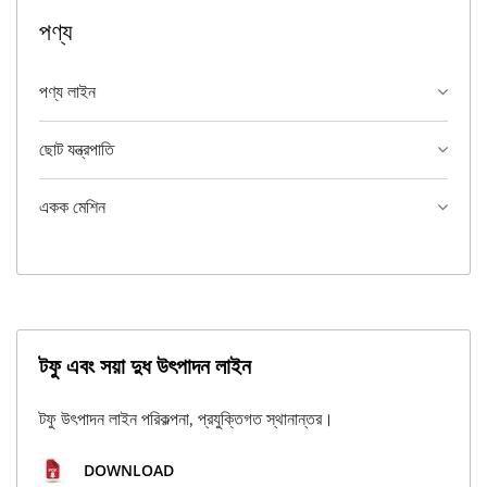
পণ্য
পণ্য লাইন
ছোট যন্ত্রপাতি
একক মেশিন
টফু এবং সয়া দুধ উৎপাদন লাইন
টফু উৎপাদন লাইন পরিকল্পনা, প্রযুক্তিগত স্থানান্তর।
DOWNLOAD