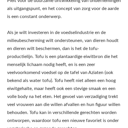
Pleit voor de duurzame ontwikkeling van ondernemingen
AUTOMATISCHE TOFU
als uitgangspunt, en het concept van zorg voor de aarde
MAAKMACHINE,
is een constant onderwerp.
COMMERCIËLE TOFU
Als je wilt investeren in de voedselindustrie en de
MACHINE, EENVOUDIGE
milieubescherming wilt ondersteunen, van dieren houdt
en dieren wilt beschermen, dan is het de tofu-
TOFU MAKER,
productielijn. Tofu is een plantaardige eiwitbron die het
GEBAKKEN TOFU
menselijk lichaam nodig heeft, en is een zeer
veelvoorkomend voedsel op de tafel van Aziaten (ook
MACHINE, INDUSTRIËLE
bekend als water tofu). Tofu heeft niet alleen een hoog
TOFU PRODUCTIE, SOJA
eiwitgehalte, maar heeft ook een stevige smaak en een
VOEDSEL APPARATUUR,
volle body na het eten. Het gevoel van verzadiging trekt
veel vrouwen aan die willen afvallen en hun figuur willen
SOJA VLEES MACHINE,
behouden. Tofu kan in verschillende gerechten worden
SOJAMELK EN TOFU
ontworpen, waardoor tofu een nieuwe favoriet is onder