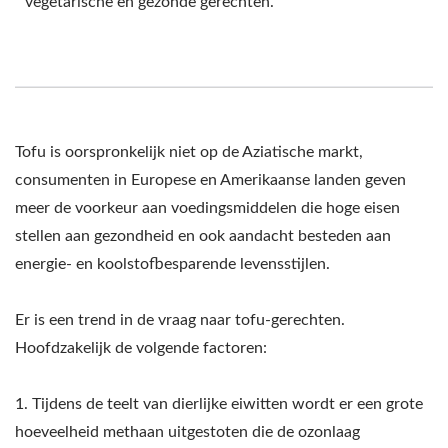
vegetarische en gezonde gerechten.
MAAKMACHINE, TOFU
APPARATUUR, TOFU
FABRIEK, TOFU
MACHINE, TOFU
Tofu is oorspronkelijk niet op de Aziatische markt,
MACHINE TE KOOP,
consumenten in Europese en Amerikaanse landen geven
TOFU MACHINE MAKER,
meer de voorkeur aan voedingsmiddelen die hoge eisen
stellen aan gezondheid en ook aandacht besteden aan
TOFU MACHINE
energie- en koolstofbesparende levensstijlen.
FABRIKANT, TOFU
Er is een trend in de vraag naar tofu-gerechten.
MACHINE PRIJS, TOFU
Hoofdzakelijk de volgende factoren:
MACHINES, TOFU-
1. Tijdens de teelt van dierlijke eiwitten wordt er een grote
MACHINES EN -
hoeveelheid methaan uitgestoten die de ozonlaag