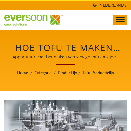
NEDERLANDS
HOE TOFU TE MAKEN,
PRODUCTIE VAN TOFU,
Apparatuur voor het maken van stevige tofu en zijden
tofu / Leider van de Automatische Tofu- en
TOFU MAKEN, TOFU
Sojamelkmachines met de hoogste prioriteit voor
Home
/
Categorie
/
Productlijn
/
Tofu Productielijn
voedselveiligheid.
MAAKPROCES, TOFU
FABRICAGE, TOFU
FABRICAGEPROCES,
TOFU PROCES, TOFU
VERWERKINGSMETHODE,