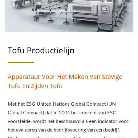
TOFU
VERWERKINGSPROCES,
TOFU PRODUCTIE,
TOFU PRODUCTIE
Tofu Productielijn
STROOMDIAGRAM,
TOFU
Apparatuur Voor Het Maken Van Stevige
PRODUCTIEPROCES,
Tofu En Zijden Tofu
TOFU
Met het ESG United Nations Global Compact (UN
PRODUCTIEPROCES,
Global Compact) dat in 2004 het concept van ESG
AUTOMATISCHE TOFU
voorstelde, wordt het beschouwd als een indicator voor
het evalueren van de bedrijfsvoering van een bedrijf.
MACHINE,