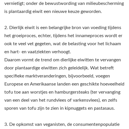
APPARATUUR, TOFU
vernietigt; onder de bewustwording van milieubescherming
MAKER, TOFU-MAKER
is plantaardig eiwit een nieuwe keuze geworden.
MACHINE, TOFU
2. Dierlijk eiwit is een belangrijke bron van voeding tijdens
MAKEN, TOFU
het groeiproces, echter, tijdens het innameproces wordt er
ook te veel vet gegeten, wat de belasting voor het lichaam
MAAKAPPARATUUR,
en hart- en vaatziekten verhoogt.
TOFU MAAKMACHINE,
Daarom vormt de trend om dierlijke eiwitten te vervangen
door plantaardige eiwitten zich geleidelijk. Wat betreft
PRIJS VAN TOFU
specifieke marktveranderingen, bijvoorbeeld, voegen
MAAKMACHINE, TOFU
Europese en Amerikaanse landen een geschikte hoeveelheid
FABRIKANTEN, TOFU
tofu toe aan worstjes en hamburgersteaks (ter vervanging
van een deel van het rundvlees of varkensvlees), en zelfs
PRODUCTIE, TOFU
sporen van tofu zijn te zien in kipnuggets en pastasaus.
PRODUCTIEAPPARATUUR,
3. De opkomst van veganisten, de consumentenpopulatie