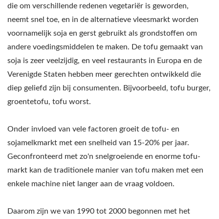
TOFU-FABRIEK, TOFU-
die om verschillende redenen vegetariër is geworden,
PRODUCTIEFABRIEK,
neemt snel toe, en in de alternatieve vleesmarkt worden
voornamelijk soja en gerst gebruikt als grondstoffen om
TOFU-
andere voedingsmiddelen te maken. De tofu gemaakt van
PRODUCTIEAPPARATUUR,
soja is zeer veelzijdig, en veel restaurants in Europa en de
TOFU-
Verenigde Staten hebben meer gerechten ontwikkeld die
diep geliefd zijn bij consumenten. Bijvoorbeeld, tofu burger,
PRODUCTIEFABRIEK,
groentetofu, tofu worst.
TOFU-PRODUCTIELIJN,
Onder invloed van vele factoren groeit de tofu- en
PRIJS VAN DE TOFU-
sojamelkmarkt met een snelheid van 15-20% per jaar.
PRODUCTIELIJN,
Geconfronteerd met zo'n snelgroeiende en enorme tofu-
markt kan de traditionele manier van tofu maken met een
TOFUMAKER, VEGAN
enkele machine niet langer aan de vraag voldoen.
VLEESMACHINE, VEGAN
VLEESPRODUCTIELIJN,
Daarom zijn we van 1990 tot 2000 begonnen met het