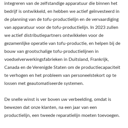
integreren van de zelfstandige apparatuur die binnen het
GROENTE TOFU-
bedrijf is ontwikkeld, en hebben we actief geïnvesteerd in
MACHINES EN -
de planning van de tofu-productielijn en de vervaardiging
van apparatuur voor de tofu-productielijn. In 2023 zullen
APPARATUUR,
we actief distributiepartners ontwikkelen voor de
VOEDSELMACHINE /
gezamenlijke operatie van tofu-productie, en helpen bij de
bouw van grootschalige tofu-productielijnen in
LEIDER VAN DE
voedselverwerkingsfabrieken in Duitsland, Frankrijk,
AUTOMATISCHE TOFU-
Canada en de Verenigde Staten om de productiecapaciteit
EN
te verhogen en het probleem van personeelstekort op te
lossen met geautomatiseerde systemen.
SOJAMELKMACHINES
MET DE HOOGSTE
De snelle winst is ver boven uw verbeelding, omdat is
bewezen dat onze klanten, na een jaar van een
PRIORITEIT VOOR
productielijn, een tweede reparatielijn moeten toevoegen.
VOEDSELVEILIGHEID.