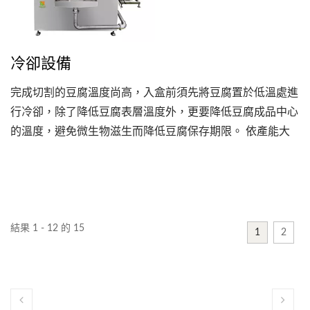
來消費者越來越重視食安問題，永順利將CIP清洗程序運用
於機台中，機器零件易拆卸清洗，洗潔力增加讓機台細縫及
死角不容易滋生細菌，此外永順利特別注重使用者體驗及消
冷卻設備
費者使用感受，為食品製造安全嚴格把關。
完成切割的豆腐溫度尚高，入盒前須先將豆腐置於低溫處進
行冷卻，除了降低豆腐表層溫度外，更要降低豆腐成品中心
的溫度，避免微生物滋生而降低豆腐保存期限。 依產能大
小差異，永順利提供...
結果 1 - 12 的 15
1
2