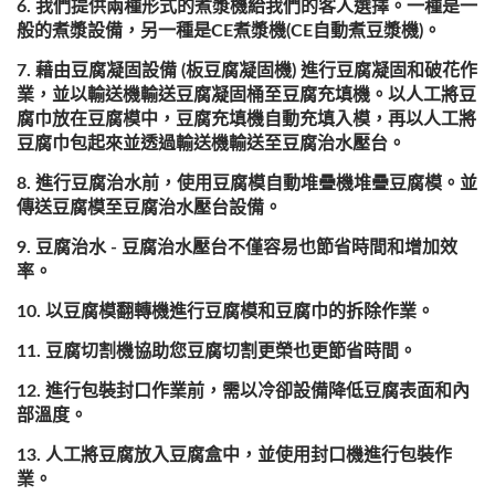
我們提供兩種形式的煮漿機給我們的客人選擇。一種是一
般的煮漿設備，另一種是CE煮漿機(CE自動煮豆漿機)。
藉由豆腐凝固設備 (板豆腐凝固機) 進行豆腐凝固和破花作
業，並以輸送機輸送豆腐凝固桶至豆腐充填機。以人工將豆
腐巾放在豆腐模中，豆腐充填機自動充填入模，再以人工將
豆腐巾包起來並透過輸送機輸送至豆腐治水壓台。
進行豆腐治水前，使用豆腐模自動堆疊機堆疊豆腐模。並
傳送豆腐模至豆腐治水壓台設備。
豆腐治水 - 豆腐治水壓台不僅容易也節省時間和增加效
率。
以豆腐模翻轉機進行豆腐模和豆腐巾的拆除作業。
豆腐切割機協助您豆腐切割更榮也更節省時間。
進行包裝封口作業前，需以冷卻設備降低豆腐表面和內
部溫度。
人工將豆腐放入豆腐盒中，並使用封口機進行包裝作
業。