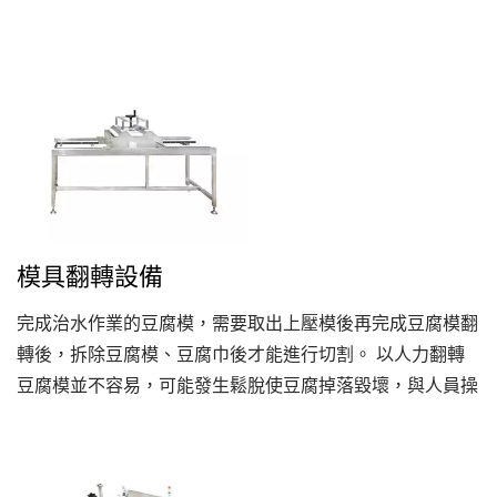
升生產效能，也提升豆腐製造種類多樣化及製造過程中的衛
生品質。
模具翻轉設備
完成治水作業的豆腐模，需要取出上壓模後再完成豆腐模翻
轉後，拆除豆腐模、豆腐巾後才能進行切割。 以人力翻轉
豆腐模並不容易，可能發生鬆脫使豆腐掉落毀壞，與人員操
作傷害。 因此，永順利設計豆腐模翻轉設備，將豆腐模旋
轉180度，讓操作者容易取下豆腐模、並移除豆腐巾，再進
行豆腐切割作業。