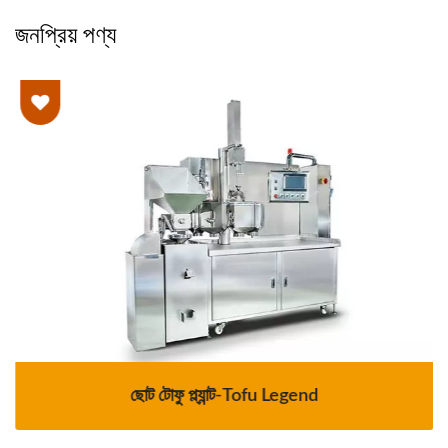
জনপ্রিয় পণ্য
ছোট টোফু প্ল্যান্ট-Tofu Legend