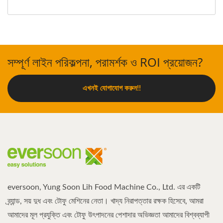
সম্পূর্ণ লাইন পরিকল্পনা, পরামর্শক ও ROI প্রয়োজন?
এখনই যোগাযোগ করুন!!
eversoon, Yung Soon Lih Food Machine Co., Ltd. এর একটি
ব্র্যান্ড, সয় দুধ এবং টোফু মেশিনের নেতা। খাদ্য নিরাপত্তার রক্ষক হিসেবে, আমরা
আমাদের মূল প্রযুক্তি এবং টোফু উৎপাদনের পেশাদার অভিজ্ঞতা আমাদের বিশ্বব্যাপী