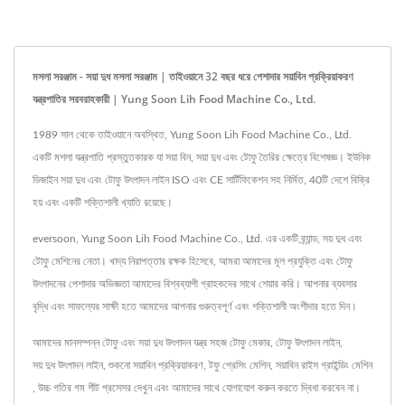
মসলা সরঞ্জাম - সয়া দুধ মসলা সরঞ্জাম | তাইওয়ানে 32 বছর ধরে পেশাদার সয়াবিন প্রক্রিয়াকরণ
যন্ত্রপাতির সরবরাহকারী | Yung Soon Lih Food Machine Co., Ltd.
1989 সাল থেকে তাইওয়ানে অবস্থিত, Yung Soon Lih Food Machine Co., Ltd.
একটি মশলা যন্ত্রপাতি প্রস্তুতকারক যা সয়া বিন, সয়া দুধ এবং টোফু তৈরির ক্ষেত্রে বিশেষজ্ঞ। ইউনিক
ডিজাইন সয়া দুধ এবং টোফু উৎপাদন লাইন ISO এবং CE সার্টিফিকেশন সহ নির্মিত, 40টি দেশে বিক্রি
হয় এবং একটি শক্তিশালী খ্যাতি রয়েছে।
eversoon, Yung Soon Lih Food Machine Co., Ltd. এর একটি ব্র্যান্ড, সয় দুধ এবং
টোফু মেশিনের নেতা। খাদ্য নিরাপত্তার রক্ষক হিসেবে, আমরা আমাদের মূল প্রযুক্তি এবং টোফু
উৎপাদনের পেশাদার অভিজ্ঞতা আমাদের বিশ্বব্যাপী গ্রাহকদের সাথে শেয়ার করি। আপনার ব্যবসার
বৃদ্ধি এবং সাফল্যের সাক্ষী হতে আমাদের আপনার গুরুত্বপূর্ণ এবং শক্তিশালী অংশীদার হতে দিন।
আমাদের মানসম্পন্ন টোফু এবং সয়া দুধ উৎপাদন যন্ত্র
সহজ টোফু মেকার
,
টোফু উৎপাদন লাইন
,
সয় দুধ উৎপাদন লাইন
,
শুকনো সয়াবিন প্রক্রিয়াকরণ
,
টফু প্রেসিং মেশিন
,
সয়াবিন রাইস গ্রাইন্ডিং মেশিন
,
উচ্চ গতির গম শীট প্রসেসর
দেখুন এবং
আমাদের সাথে যোগাযোগ করুন
করতে দ্বিধা করবেন না।