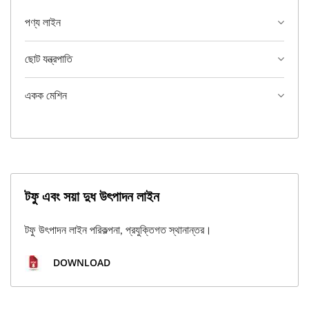
পণ্য লাইন
ছোট যন্ত্রপাতি
একক মেশিন
টফু এবং সয়া দুধ উৎপাদন লাইন
টফু উৎপাদন লাইন পরিকল্পনা, প্রযুক্তিগত স্থানান্তর।
DOWNLOAD