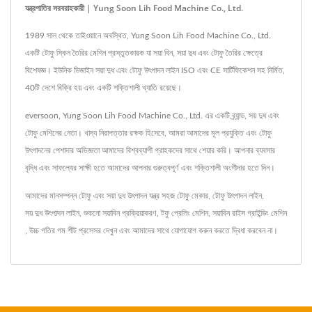
যন্ত্রপাতির সরবরাহকারী | Yung Soon Lih Food Machine Co., Ltd.
1989 সাল থেকে তাইওয়ানে অবস্থিত, Yung Soon Lih Food Machine Co., Ltd.
একটি টোফু স্কিন তৈরির মেশিন প্রস্তুতকারক যা সয়া বিন, সয়া দুধ এবং টোফু তৈরির ক্ষেত্রে
বিশেষজ্ঞ। ইউনিক ডিজাইন সয়া দুধ এবং টোফু উৎপাদন লাইন ISO এবং CE সার্টিফিকেশন সহ নির্মিত,
40টি দেশে বিক্রি হয় এবং একটি শক্তিশালী খ্যাতি রয়েছে।
eversoon, Yung Soon Lih Food Machine Co., Ltd. এর একটি ব্র্যান্ড, সয় দুধ এবং
টোফু মেশিনের নেতা। খাদ্য নিরাপত্তার রক্ষক হিসেবে, আমরা আমাদের মূল প্রযুক্তি এবং টোফু
উৎপাদনের পেশাদার অভিজ্ঞতা আমাদের বিশ্বব্যাপী গ্রাহকদের সাথে শেয়ার করি। আপনার ব্যবসার
বৃদ্ধি এবং সাফল্যের সাক্ষী হতে আমাদের আপনার গুরুত্বপূর্ণ এবং শক্তিশালী অংশীদার হতে দিন।
আমাদের মানসম্পন্ন টোফু এবং সয়া দুধ উৎপাদন যন্ত্র
সহজ টোফু মেকার
,
টোফু উৎপাদন লাইন
,
সয় দুধ উৎপাদন লাইন
,
শুকনো সয়াবিন প্রক্রিয়াকরণ
,
টফু প্রেসিং মেশিন
,
সয়াবিন রাইস গ্রাইন্ডিং মেশিন
,
উচ্চ গতির গম শীট প্রসেসর
দেখুন এবং
আমাদের সাথে যোগাযোগ করুন
করতে দ্বিধা করবেন না।