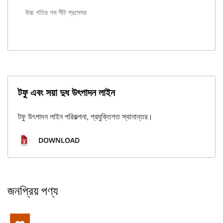
উচ্চ গতির গম শীট প্রসেসর
টফু এবং সয়া দুধ উৎপাদন লাইন
টফু উৎপাদন লাইন পরিকল্পনা, প্রযুক্তিগত স্থানান্তর।
DOWNLOAD
জনপ্রিয় পণ্য