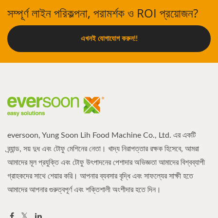
সম্পূর্ণ লাইন পরিকল্পনা, পরামর্শক ও ROI প্রয়োজন?
এখনই যোগাযোগ করুন!!
eversoon, Yung Soon Lih Food Machine Co., Ltd. এর একটি
ব্র্যান্ড, সয় দুধ এবং টোফু মেশিনের নেতা। খাদ্য নিরাপত্তার রক্ষক হিসেবে, আমরা
আমাদের মূল প্রযুক্তি এবং টোফু উৎপাদনের পেশাদার অভিজ্ঞতা আমাদের বিশ্বব্যাপী
গ্রাহকদের সাথে শেয়ার করি। আপনার ব্যবসার বৃদ্ধি এবং সাফল্যের সাক্ষী হতে
আমাদের আপনার গুরুত্বপূর্ণ এবং শক্তিশালী অংশীদার হতে দিন।