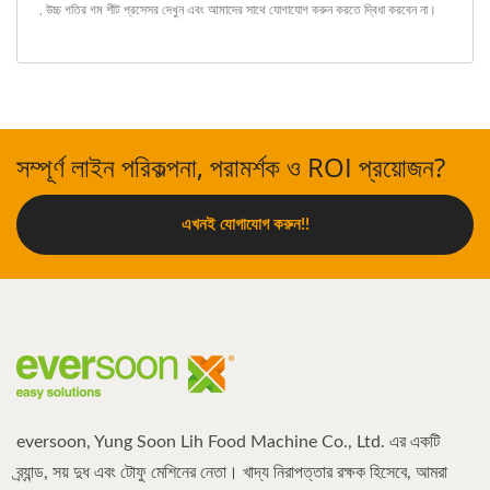
,
উচ্চ গতির গম শীট প্রসেসর
দেখুন এবং
আমাদের সাথে যোগাযোগ করুন
করতে দ্বিধা করবেন না।
সম্পূর্ণ লাইন পরিকল্পনা, পরামর্শক ও ROI প্রয়োজন?
এখনই যোগাযোগ করুন!!
eversoon, Yung Soon Lih Food Machine Co., Ltd. এর একটি
ব্র্যান্ড, সয় দুধ এবং টোফু মেশিনের নেতা। খাদ্য নিরাপত্তার রক্ষক হিসেবে, আমরা