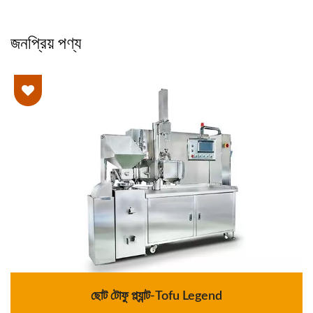
জনপ্রিয় পণ্য
ছোট টোফু প্ল্যান্ট-Tofu Legend