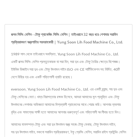
বক্সড সিলিং মেশিন - টোফু প্যাকেজিং সিলিং মেশিন | তাইওয়ানে 32 বছর ধরে পেশাদার সয়াবিন
প্রক্রিয়াকরণ যন্ত্রপাতির সরবরাহকারী | Yung Soon Lih Food Machine Co., Ltd.
1989 সাল থেকে তাইওয়ানে অবস্থিত, Yung Soon Lih Food Machine Co., Ltd.
একটি বক্সড সিলিং মেশিন প্রস্তুতকারক যা সয়া বিন, সয়া দুধ এবং টোফু তৈরির ক্ষেত্রে বিশেষজ্ঞ।
ইউনিক ডিজাইন সয়া দুধ এবং টোফু উৎপাদন লাইন ISO এবং CE সার্টিফিকেশন সহ নির্মিত, 40টি
দেশে বিক্রি হয় এবং একটি শক্তিশালী খ্যাতি রয়েছে।
eversoon, Yung Soon Lih Food Machine Co., Ltd. এর একটি ব্র্যান্ড, সয় দুধ এবং
টোফু মেশিনের নেতা। খাদ্য নিরাপত্তার রক্ষক হিসেবে, আমরা আমাদের মূল প্রযুক্তি এবং টোফু
উৎপাদনের পেশাদার অভিজ্ঞতা আমাদের বিশ্বব্যাপী গ্রাহকদের সাথে শেয়ার করি। আপনার ব্যবসার
বৃদ্ধি এবং সাফল্যের সাক্ষী হতে আমাদের আপনার গুরুত্বপূর্ণ এবং শক্তিশালী অংশীদার হতে দিন।
আমাদের মানসম্পন্ন টোফু এবং সয়া দুধ উৎপাদন যন্ত্র
সহজ টোফু মেকার
,
টোফু উৎপাদন লাইন
,
সয় দুধ উৎপাদন লাইন
,
শুকনো সয়াবিন প্রক্রিয়াকরণ
,
টফু প্রেসিং মেশিন
,
সয়াবিন রাইস গ্রাইন্ডিং মেশিন