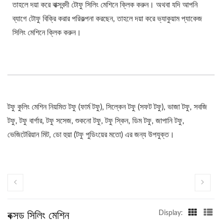
তাহলে দয়া করে বাক্সবন্দী টোফু সিলিং মেশিনে ক্লিক করুন। অথবা যদি আপনি
ব্যাগে টোফু বিক্রি করার পরিকল্পনা করছেন, তাহলে দয়া করে ভ্যাকুয়াম প্যাকেজ
সিলিং মেশিনে ক্লিক করুন।
টফু কুলিং মেশিন নিয়মিত টফু (ফার্ম টফু), সিল্কেন টফু (সফট টফু), ভাজা টফু, সবজি
টফু, টফু বার্গার, টফু সসেজ, শুকনো টফু, টফু স্কিন, ডিম টফু, জাপানি টফু,
ভেজিটেরিয়ান মিট, ডো হুয়া (টফু পুডিংয়ের মতো) এর জন্য উপযুক্ত।
বক্সড সিলিং মেশিন
Display: