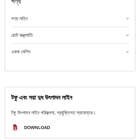
পণ্য
পণ্য লাইন
ছোট যন্ত্রপাতি
একক মেশিন
টফু এবং সয়া দুধ উৎপাদন লাইন
টফু উৎপাদন লাইন পরিকল্পনা, প্রযুক্তিগত স্থানান্তর।
DOWNLOAD