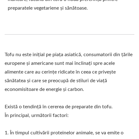
ULUI, ECHIPAMENTE
preparatele vegetariene și sănătoase.
PENTRU ALIMENTE DIN
SOIA, MAȘINĂ DE
CARNE DIN SOIA,
MAȘINĂ DE LAPTE DE
Tofu nu este inițial pe piața asiatică, consumatorii din țările
europene și americane sunt mai înclinați spre acele
SOIA ȘI MAȘINĂ DE
alimente care au cerințe ridicate în ceea ce privește
TOFU, ECHIPAMENTE
sănătatea și care se preocupă de stiluri de viață
PENTRU TOFU, FABRICĂ
economisitoare de energie și carbon.
DE TOFU, MAȘINĂ DE
Există o tendință în cererea de preparate din tofu.
TOFU, MAȘINĂ DE TOFU
În principal, următorii factori:
DE VÂNZARE,
1. În timpul cultivării proteinelor animale, se va emite o