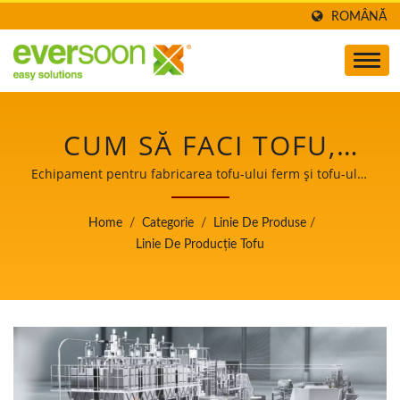
ROMÂNĂ
CUM SĂ FACI TOFU,
PRODUCȚIA DE TOFU,
Echipament pentru fabricarea tofu-ului ferm și tofu-ului
silken / Lider al mașinilor automate de fabricare a tofu-
FABRICAREA TOFU,
ului și laptelui de soia cu o prioritate de top în
Home
/
Categorie
/
Linie De Produse
/
siguranța alimentelor.
PROCESUL DE
Linie De Producție Tofu
FABRICARE A TOFU,
FABRICAREA TOFU,
PROCESUL DE
FABRICARE A TOFU,