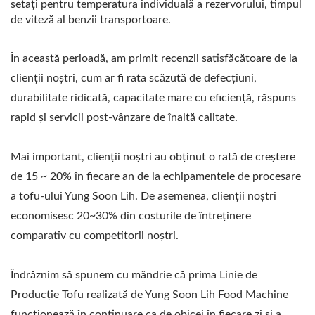
setați pentru temperatura individuală a rezervorului, timpul
ALIMENTELOR.
de viteză al benzii transportoare.
În această perioadă, am primit recenzii satisfăcătoare de la
clienții noștri, cum ar fi rata scăzută de defecțiuni,
durabilitate ridicată, capacitate mare cu eficiență, răspuns
rapid și servicii post-vânzare de înaltă calitate.
Mai important, clienții noștri au obținut o rată de creștere
de 15 ~ 20% în fiecare an de la echipamentele de procesare
a tofu-ului Yung Soon Lih. De asemenea, clienții noștri
economisesc 20~30% din costurile de întreținere
comparativ cu competitorii noștri.
Îndrăznim să spunem cu mândrie că prima Linie de
Producție Tofu realizată de Yung Soon Lih Food Machine
funcționează în continuare ca de obicei în fiecare zi și a