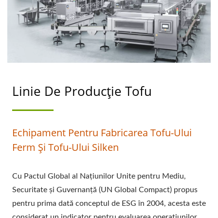
PROCESUL DE TOFU,
METODA DE
PROCESARE A TOFU,
PROCESUL DE
Linie De Producție Tofu
PROCESARE A TOFU,
PRODUCȚIA DE TOFU,
DIAGRAMĂ DE FLUX
Echipament Pentru Fabricarea Tofu-Ului
Ferm Și Tofu-Ului Silken
PENTRU PRODUCȚIA DE
TOFU, PROCESUL DE
Cu Pactul Global al Națiunilor Unite pentru Mediu,
PRODUCȚIE A TOFU-
Securitate și Guvernanță (UN Global Compact) propus
pentru prima dată conceptul de ESG în 2004, acesta este
ULUI, PROCESUL DE
considerat un indicator pentru evaluarea operațiunilor