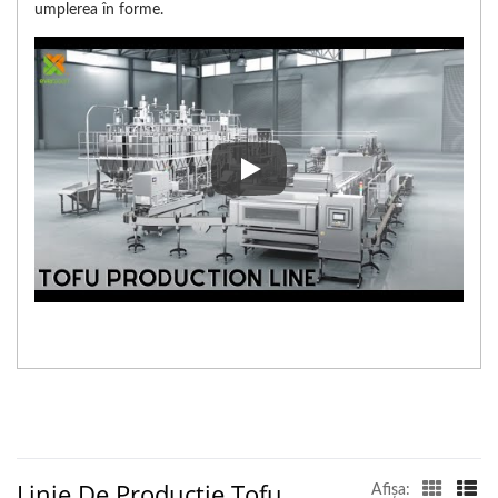
umplerea în forme.
În videoclipul procesului de pro
Linie De Producție Tofu
Afişa: