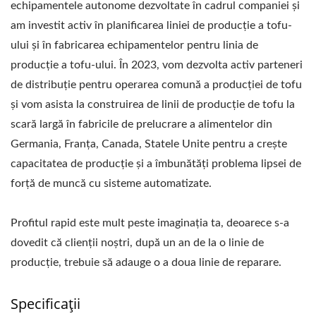
echipamentele autonome dezvoltate în cadrul companiei și
UZINA DE PRODUCȚIE
am investit activ în planificarea liniei de producție a tofu-
DE TOFU,
ului și în fabricarea echipamentelor pentru linia de
producție a tofu-ului. În 2023, vom dezvolta activ parteneri
ECHIPAMENTE PENTRU
de distribuție pentru operarea comună a producției de tofu
PRODUCȚIA DE TOFU,
și vom asista la construirea de linii de producție de tofu la
scară largă în fabricile de prelucrare a alimentelor din
FABRICĂ DE PRODUCȚIE
Germania, Franța, Canada, Statele Unite pentru a crește
DE TOFU, LINIE DE
capacitatea de producție și a îmbunătăți problema lipsei de
forță de muncă cu sisteme automatizate.
PRODUCȚIE DE TOFU,
PREȚ LINIE DE
Profitul rapid este mult peste imaginația ta, deoarece s-a
PRODUCȚIE DE TOFU,
dovedit că clienții noștri, după un an de la o linie de
producție, trebuie să adauge o a doua linie de reparare.
TOFUMAKER, MAȘINĂ
DE CARNE VEGANĂ,
Specificații