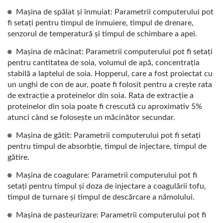
LINIA DE PRODUCȚIE A
Mașina de spălat și înmuiat: Parametrii computerului pot
fi setați pentru timpul de înmuiere, timpul de drenare,
CĂRNII VEGANE, MAȘINI
senzorul de temperatură și timpul de schimbare a apei.
ȘI ECHIPAMENTE
Mașina de măcinat: Parametrii computerului pot fi setați
pentru cantitatea de soia, volumul de apă, concentrația
PENTRU TOFU
stabilă a laptelui de soia. Hopperul, care a fost proiectat cu
un unghi de con de aur, poate fi folosit pentru a crește rata
VEGETAL, MAȘINĂ DE
de extracție a proteinelor din soia. Rata de extracție a
proteinelor din soia poate fi crescută cu aproximativ 5%
MÂNCARE / LIDER AL
atunci când se folosește un măcinător secundar.
MAȘINILOR AUTOMATE
Mașina de gătit: Parametrii computerului pot fi setați
pentru timpul de absorbție, timpul de injectare, timpul de
DE FABRICARE A TOFU-
gătire.
ULUI ȘI LAPTELUI DE
Mașina de coagulare: Parametrii computerului pot fi
setați pentru timpul și doza de injectare a coagulării tofu,
SOIA CU O PRIORITATE
timpul de turnare și timpul de descărcare a nămolului.
DE TOP ÎN SIGURANȚA
Mașina de pasteurizare: Parametrii computerului pot fi