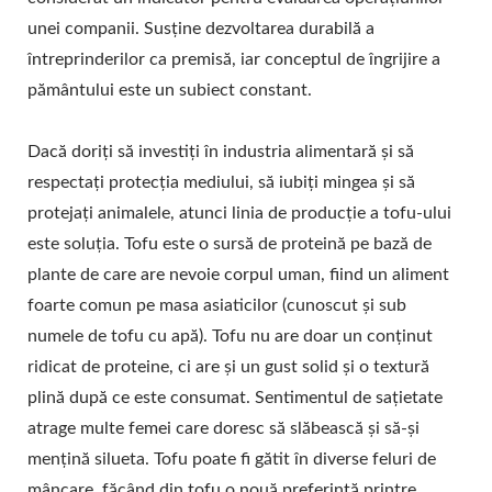
PRODUCȚIE A TOFU-
unei companii. Susține dezvoltarea durabilă a
întreprinderilor ca premisă, iar conceptul de îngrijire a
ULUI, MAȘINĂ
pământului este un subiect constant.
AUTOMATĂ DE TOFU,
MAȘINĂ AUTOMATĂ DE
Dacă doriți să investiți în industria alimentară și să
respectați protecția mediului, să iubiți mingea și să
FĂCUT TOFU, MAȘINĂ
protejați animalele, atunci linia de producție a tofu-ului
COMERCIALĂ DE TOFU,
este soluția. Tofu este o sursă de proteină pe bază de
plante de care are nevoie corpul uman, fiind un aliment
APARAT UȘOR DE
foarte comun pe masa asiaticilor (cunoscut și sub
FĂCUT TOFU, MAȘINĂ
numele de tofu cu apă). Tofu nu are doar un conținut
ridicat de proteine, ci are și un gust solid și o textură
DE TOFU PRĂJIT,
plină după ce este consumat. Sentimentul de sațietate
FABRICAREA
atrage multe femei care doresc să slăbească și să-și
INDUSTRIALĂ A TOFU-
mențină silueta. Tofu poate fi gătit în diverse feluri de
mâncare, făcând din tofu o nouă preferință printre