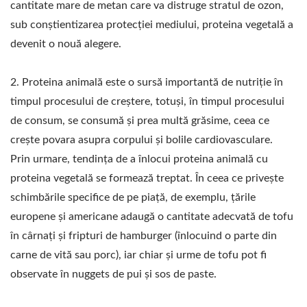
PRODUCĂTOR DE
cantitate mare de metan care va distruge stratul de ozon,
sub conștientizarea protecției mediului, proteina vegetală a
MAȘINI DE TOFU,
devenit o nouă alegere.
FABRICANT DE MAȘINI
DE TOFU, PREȚ MAȘINĂ
2. Proteina animală este o sursă importantă de nutriție în
timpul procesului de creștere, totuși, în timpul procesului
DE TOFU, MAȘINI
de consum, se consumă și prea multă grăsime, ceea ce
PENTRU TOFU, MAȘINI
crește povara asupra corpului și bolile cardiovasculare.
Prin urmare, tendința de a înlocui proteina animală cu
ȘI ECHIPAMENTE
proteina vegetală se formează treptat. În ceea ce privește
PENTRU TOFU, APARAT
schimbările specifice de pe piață, de exemplu, țările
europene și americane adaugă o cantitate adecvată de tofu
DE TOFU, MAȘINĂ DE
în cârnați și fripturi de hamburger (înlocuind o parte din
FĂCUT TOFU,
carne de vită sau porc), iar chiar și urme de tofu pot fi
FABRICAREA TOFU,
observate în nuggets de pui și sos de paste.