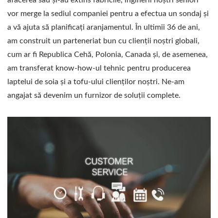
afacerea sau și-au extins fabricile, inginerii noștri seniori
vor merge la sediul companiei pentru a efectua un sondaj și
a vă ajuta să planificați aranjamentul. În ultimii 36 de ani,
am construit un parteneriat bun cu clienții noștri globali,
cum ar fi Republica Cehă, Polonia, Canada și, de asemenea,
am transferat know-how-ul tehnic pentru producerea
laptelui de soia și a tofu-ului clienților noștri. Ne-am
angajat să devenim un furnizor de soluții complete.