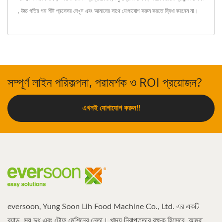
,
উচ্চ গতির গম শীট প্রসেসর
দেখুন এবং
আমাদের সাথে যোগাযোগ করুন
করতে দ্বিধা করবেন না।
সম্পূর্ণ লাইন পরিকল্পনা, পরামর্শক ও ROI প্রয়োজন?
এখনই যোগাযোগ করুন!!
eversoon, Yung Soon Lih Food Machine Co., Ltd. এর একটি
ব্র্যান্ড, সয় দুধ এবং টোফু মেশিনের নেতা। খাদ্য নিরাপত্তার রক্ষক হিসেবে, আমরা