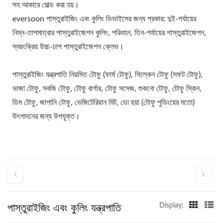
সহ আকারে মোল্ড করা হয়।
eversoon পাস্তুরাইজিং এবং কুলিং ডিভাইসের জন্য প্রকার: দুই-পর্যায়ের
নিম্ন-তাপমাত্রার পাস্তুরাইজেশন কুলিং, পরিবহন, তিন-পর্যায়ের পাস্তুরাইজেশন,
স্বয়ংক্রিয় উচ্চ-চাপ পাস্তুরাইজেশন ক্লেভ।
পাস্তুরাইজিং যন্ত্রপাতি নিয়মিত টোফু (ফার্ম টোফু), সিল্কেন টোফু (সফট টোফু),
ভাজা টোফু, সবজি টোফু, টোফু বার্গার, টোফু সসেজ, শুকনো টোফু, টোফু স্কিন,
ডিম টোফু, জাপানি টোফু, ভেজিটেরিয়ান মিট, ডো হুয়া (টোফু পুডিংয়ের মতো)
উৎপাদনের জন্য উপযুক্ত।
পাস্তুরাইজিং এবং কুলিং যন্ত্রপাতি
Display: