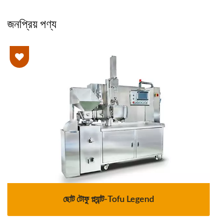
জনপ্রিয় পণ্য
ছোট টোফু প্ল্যান্ট-Tofu Legend