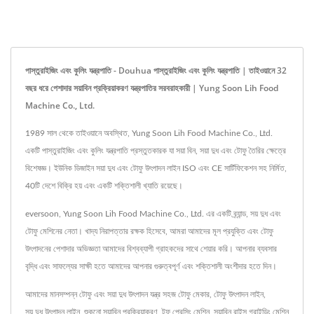
পাস্তুরাইজিং এবং কুলিং যন্ত্রপাতি - Douhua পাস্তুরাইজিং এবং কুলিং যন্ত্রপাতি | তাইওয়ানে 32
বছর ধরে পেশাদার সয়াবিন প্রক্রিয়াকরণ যন্ত্রপাতির সরবরাহকারী | Yung Soon Lih Food
Machine Co., Ltd.
1989 সাল থেকে তাইওয়ানে অবস্থিত, Yung Soon Lih Food Machine Co., Ltd.
একটি পাস্তুরাইজিং এবং কুলিং যন্ত্রপাতি প্রস্তুতকারক যা সয়া বিন, সয়া দুধ এবং টোফু তৈরির ক্ষেত্রে
বিশেষজ্ঞ। ইউনিক ডিজাইন সয়া দুধ এবং টোফু উৎপাদন লাইন ISO এবং CE সার্টিফিকেশন সহ নির্মিত,
40টি দেশে বিক্রি হয় এবং একটি শক্তিশালী খ্যাতি রয়েছে।
eversoon, Yung Soon Lih Food Machine Co., Ltd. এর একটি ব্র্যান্ড, সয় দুধ এবং
টোফু মেশিনের নেতা। খাদ্য নিরাপত্তার রক্ষক হিসেবে, আমরা আমাদের মূল প্রযুক্তি এবং টোফু
উৎপাদনের পেশাদার অভিজ্ঞতা আমাদের বিশ্বব্যাপী গ্রাহকদের সাথে শেয়ার করি। আপনার ব্যবসার
বৃদ্ধি এবং সাফল্যের সাক্ষী হতে আমাদের আপনার গুরুত্বপূর্ণ এবং শক্তিশালী অংশীদার হতে দিন।
আমাদের মানসম্পন্ন টোফু এবং সয়া দুধ উৎপাদন যন্ত্র
সহজ টোফু মেকার
,
টোফু উৎপাদন লাইন
,
সয় দুধ উৎপাদন লাইন
,
শুকনো সয়াবিন প্রক্রিয়াকরণ
,
টফু প্রেসিং মেশিন
,
সয়াবিন রাইস গ্রাইন্ডিং মেশিন