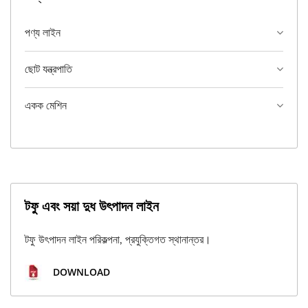
পণ্য লাইন
ছোট যন্ত্রপাতি
একক মেশিন
টফু এবং সয়া দুধ উৎপাদন লাইন
টফু উৎপাদন লাইন পরিকল্পনা, প্রযুক্তিগত স্থানান্তর।
DOWNLOAD