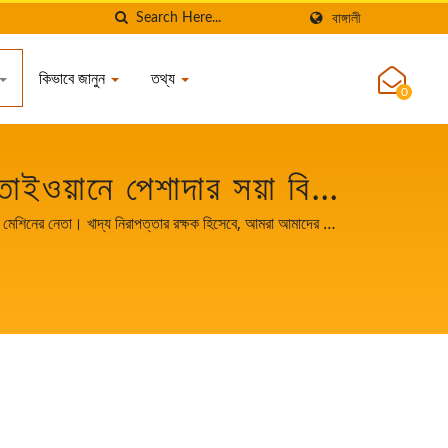
বাঙ্গালী
কিভাবে জানুন
তথ্য
0
ইওয়ানে পেশাদার সয়া বিন
IH FOOD MACHINE CO.,
নের নেতা। খাদ্য নিরাপত্তার রক্ষক হিসেবে, আমরা আমাদের মূল
মাদের আপনার গুরুত্বপূর্ণ এবং শক্তিশালী অংশীদার হতে দিন।