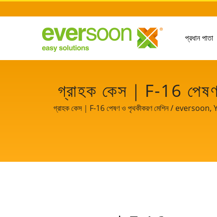
প্রধান পাতা
গ্রাহক কেস｜F-16 পেষণ ও 
প্রক্রিয়াকরণ যন্ত্
গ্রাহক কেস｜F-16 পেষণ ও পৃথকীকরণ মেশিন / eversoon, Yung 
প্রযুক্তি এবং টোফু উৎপাদনের পেশাদার অভিজ্ঞতা আমাদের বি