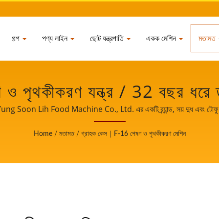
গল্প
পণ্য লাইন
ছোট যন্ত্রপাতি
একক মেশিন
মতামত
পৃথকীকরণ যন্ত্র / 32 বছর ধরে তা
র সরবরাহকারী | YUNG SOON L
Soon Lih Food Machine Co., Ltd. এর একটি ব্র্যান্ড, সয় দুধ এবং টোফু মেশি
শ্বব্যাপী গ্রাহকদের সাথে শেয়ার করি। আপনার ব্যবসার বৃদ্ধি এবং সাফল্যের সাক্ষী হতে আ
LTD.
Home
/
মতামত
/
গ্রাহক কেস｜F-16 পেষণ ও পৃথকীকরণ মেশিন