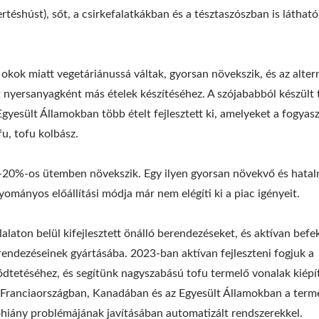
téshúst), sőt, a csirkefalatkákban és a tésztaszószban is látható
kok miatt vegetáriánussá váltak, gyorsan növekszik, és az alter
t nyersanyagként más ételek készítéséhez. A szójababból készült 
gyesült Államokban több ételt fejlesztett ki, amelyeket a fogyas
u, tofu kolbász.
15-20%-os ütemben növekszik. Egy ilyen gyorsan növekvő és hata
ományos előállítási módja már nem elégíti ki a piac igényeit.
lalaton belül kifejlesztett önálló berendezéseket, és aktívan befe
rendezéseinek gyártásába. 2023-ban aktívan fejleszteni fogjuk a
ödtetéséhez, és segítünk nagyszabású tofu termelő vonalak kiép
Franciaországban, Kanadában és az Egyesült Államokban a terme
hiány problémájának javításában automatizált rendszerekkel.