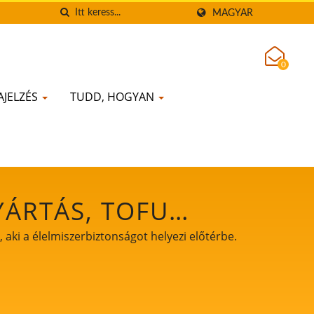
MAGYAR
0
AJELZÉS
TUDD, HOGYAN
YÁRTÁS, TOFU
OFU GYÁRTÁS, TOFU
 aki a élelmiszerbiztonságot helyezi előtérbe.
OFU FELDOLGOZÁSI
, TOFU TERMELÉS,