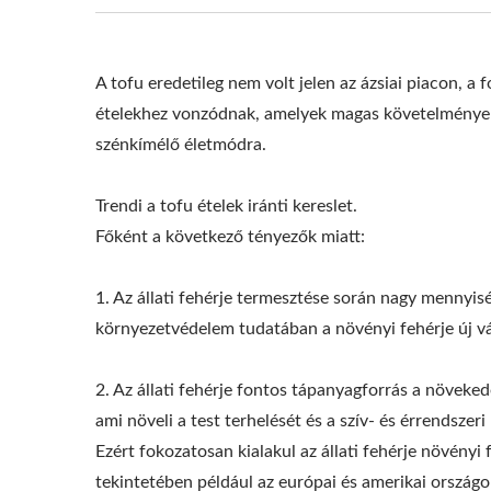
A tofu eredetileg nem volt jelen az ázsiai piacon, 
ételekhez vonzódnak, amelyek magas követelményeke
szénkímélő életmódra.
Trendi a tofu ételek iránti kereslet.
Főként a következő tényezők miatt:
1. Az állati fehérje termesztése során nagy mennyis
környezetvédelem tudatában a növényi fehérje új vál
2. Az állati fehérje fontos tápanyagforrás a növeked
220 Kg Szárazbab
Kis
ami növeli a test terhelését és a szív- és érrendszer
Automatikus Tofu Gyártósor
Ezért fokozatosan kialakul az állati fehérje növényi 
tekintetében például az európai és amerikai orszá