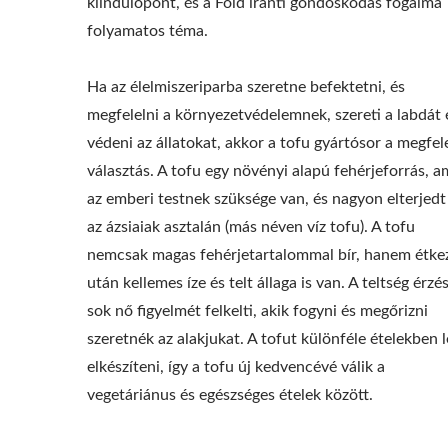
kiindulópont, és a Föld iránti gondoskodás fogalma
TOFU KÉSZÍTŐ 
folyamatos téma.
TOFU GYÁRTÓ B
Ha az élelmiszeriparba szeretne befektetni, és
GYÁRTÓ ÜZEM,
megfelelni a környezetvédelemnek, szereti a labdát 
védeni az állatokat, akkor a tofu gyártósor a megfel
GYÁRTÓ GYÁR, 
választás. A tofu egy növényi alapú fehérjeforrás, a
az emberi testnek szüksége van, és nagyon elterjedt
TOFUMAKER, V
az ázsiaiak asztalán (más néven víz tofu). A tofu
ZÖLDSÉG TOFU GÉ
nemcsak magas fehérjetartalommal bír, hanem étke
után kellemes íze és telt állaga is van. A teltség érzé
AUTOMATIKUS TO
sok nő figyelmét felkelti, akik fogyni és megőrizni
AKI A ÉLELM
szeretnék az alakjukat. A tofut különféle ételekben 
elkészíteni, így a tofu új kedvencévé válik a
vegetáriánus és egészséges ételek között.