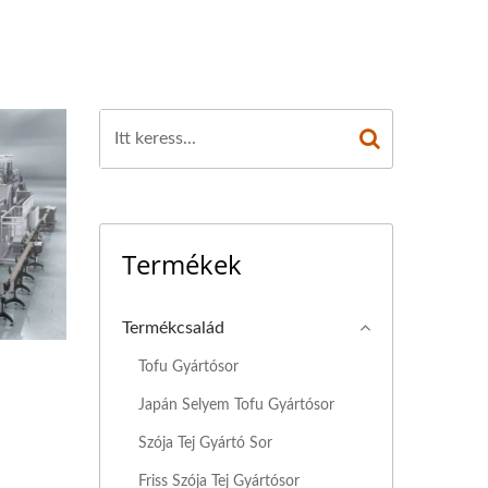
ÁRTÁSI FOLYAMAT,
KUS TOFU GÉP,
EDELMI TOFU GÉP,
P, IPARI TOFU
, SZÓJA HÚS GÉP,
Termékek
ERENDEZÉS, TOFU
GÉP GYÁRTÓ, TOFU
Termékcsalád
K, TOFU GÉPEK ÉS
Tofu Gyártósor
Japán Selyem Tofu Gyártósor
SZÍTŐ GÉP, TOFU
Szója Tej Gyártó Sor
TOFU KÉSZÍTŐ GÉP,
Friss Szója Tej Gyártósor