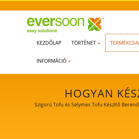
KEZDŐLAP
TÖRTÉNET
TERMÉKCSA
INFORMÁCIÓ
HOGYAN KÉSZ
KÉSZÍTÉSE, TOFU 
Szigorú Tofu és Selymes Tofu Készítő Berendez
GYÁRTÁSI FOLYAM
MÓDSZER, TOFU F