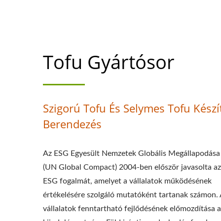
TOFU GYÁRTÁSI F
TOFU GYÁRTÁS
Tofu Gyártósor
AUTOMATIKUS TOF
KÖNNYŰ TOFU 
GYÁRTÁS, SZÓJA 
Szigorú Tofu És Selymes Tofu Készí
SZÓJA TEJ ÉS T
Berendezés
GYÁR, TOFU GÉP,
Az ESG Egyesült Nemzetek Globális Megállapodása
GÉP GYÁRTÓJA, T
(UN Global Compact) 2004-ben először javasolta az
ESG fogalmát, amelyet a vállalatok működésének
BERENDEZÉSEK, 
értékelésére szolgáló mutatóként tartanak számon. 
KÉSZÍTÉS, TOFU K
vállalatok fenntartható fejlődésének előmozdítása a