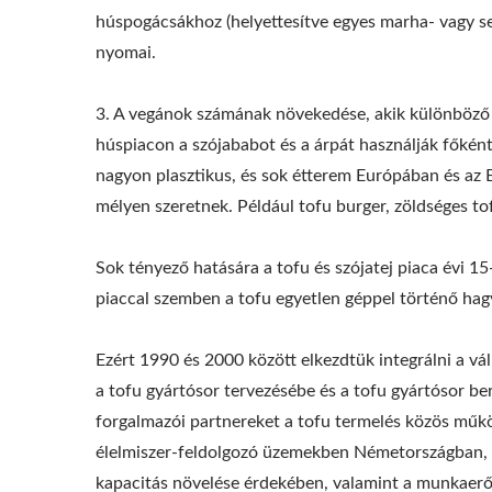
húspogácsákhoz (helyettesítve egyes marha- vagy ser
nyomai.
3. A vegánok számának növekedése, akik különböző o
húspiacon a szójababot és a árpát használják főkén
nagyon plasztikus, és sok étterem Európában és az E
mélyen szeretnek. Például tofu burger, zöldséges tof
Sok tényező hatására a tofu és szójatej piaca évi 
piaccal szemben a tofu egyetlen géppel történő hagy
Ezért 1990 és 2000 között elkezdtük integrálni a vál
a tofu gyártósor tervezésébe és a tofu gyártósor be
forgalmazói partnereket a tofu termelés közös műk
élelmiszer-feldolgozó üzemekben Németországban, 
kapacitás növelése érdekében, valamint a munkaerő