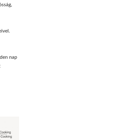
ósság,
ivel.
nden nap
t