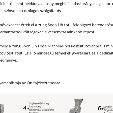
feleinktől, mint például alacsony meghibásodási arány, magas tart
s színvonalú utólagos szolgáltatás.
övekedést értek el a Yung Soon Lih tofu feldolgozó berendezése
arbantartási költségeken a versenytársainkhoz képest.
amely a Yung Soon Lih Food Machine-ból készült, továbbra is mi
ítést átélt. Ez a jó minőségű termékek gyártására és a dedikál
eredménye.
lyamatábrája az Ön tájékoztatására.