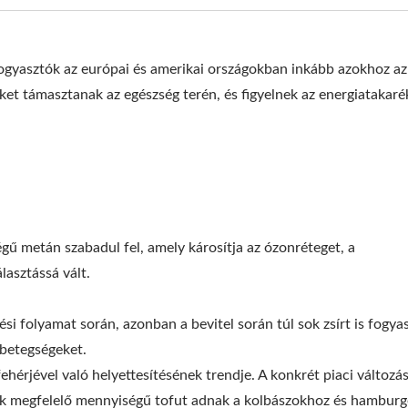
a fogyasztók az európai és amerikai országokban inkább azokhoz az
t támasztanak az egészség terén, és figyelnek az energiatakaré
égű metán szabadul fel, amely károsítja az ózonréteget, a
asztássá vált.
ési folyamat során, azonban a bevitel során túl sok zsírt is fogya
 Tofu Üzem-Tofu Legend
220 Kg Szárazbab
i betegségeket.
Automatikus Tofu Gyár
fehérjével való helyettesítésének trendje. A konkrét piaci változá
gok megfelelő mennyiségű tofut adnak a kolbászokhoz és hamburg