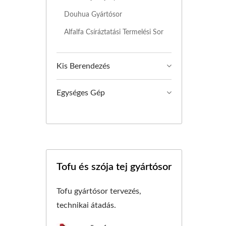
 TOFU GYÁRTÁS,
Douhua Gyártósor
RTÓ ÜZEM, TOFU
Alfalfa Csíráztatási Termelési Sor
DEZÉSEK, TOFU
Kis Berendezés
GYÁRTÓSOR ÁRA,
Egységes Gép
ÚS GYÁRTÓSOR,
TKEZÉSI GÉP / AZ
GÉPEK VEZETŐJE,
Tofu és szója tej gyártósor
ZI ELŐTÉRBE.
Tofu gyártósor tervezés,
technikai átadás.