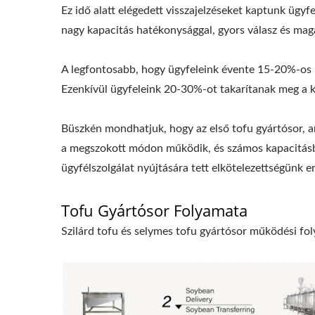
Ez idő alatt elégedett visszajelzéseket kaptunk ügy
nagy kapacitás hatékonysággal, gyors válasz és maga
A legfontosabb, hogy ügyfeleink évente 15-20%-os n
Ezenkívül ügyfeleink 20-30%-ot takarítanak meg a k
Büszkén mondhatjuk, hogy az első tofu gyártósor, 
a megszokott módon működik, és számos kapacitásbőv
ügyfélszolgálat nyújtására tett elkötelezettségünk 
Tofu Gyártósor Folyamata
Szilárd tofu és selymes tofu gyártósor működési fo