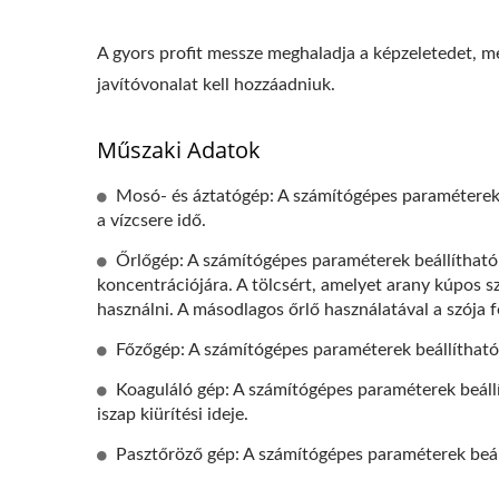
A gyors profit messze meghaladja a képzeletedet, m
javítóvonalat kell hozzáadniuk.
Műszaki Adatok
Mosó- és áztatógép: A számítógépes paraméterek be
a vízcsere idő.
Őrlőgép: A számítógépes paraméterek beállíthatók 
koncentrációjára. A tölcsért, amelyet arany kúpos s
használni. A másodlagos őrlő használatával a szója 
Főzőgép: A számítógépes paraméterek beállíthatók a
Koaguláló gép: A számítógépes paraméterek beállít
iszap kiürítési ideje.
Pasztőröző gép: A számítógépes paraméterek beáll