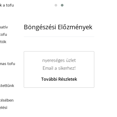
k a tofu
Böngészési Előzmények
natív
tofu
ztók
nyereséges üzlet
lmas tofu
Email a sikerhez!
További Részletek
ktettünk
ítésében
lési