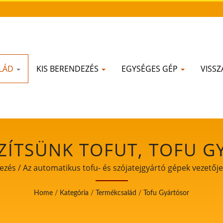
LÁD
KIS BERENDEZÉS
EGYSÉGES GÉP
VISSZ
ÍTSÜNK TOFUT, TOFU G
KÉSZÍTÉSI FOLYAMAT, T
és / Az automatikus tofu- és szójatejgyártó gépek vezetője,
AT, TOFU FOLYAMAT, T
Home
/
Kategória
/
Termékcsalád
/
Tofu Gyártósor
ELDOLGOZÁSI FOLYAMAT