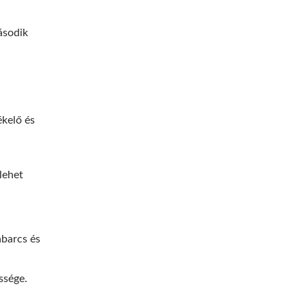
ásodik
ékelő és
lehet
abarcs és
ssége.