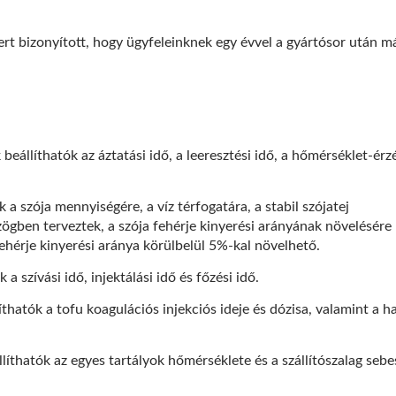
ert bizonyított, hogy ügyfeleinknek egy évvel a gyártósor után m
állíthatók az áztatási idő, a leeresztési idő, a hőmérséklet-érz
a szója mennyiségére, a víz térfogatára, a stabil szójatej
zögben terveztek, a szója fehérje kinyerési arányának növelésére 
fehérje kinyerési aránya körülbelül 5%-kal növelhető.
 szívási idő, injektálási idő és főzési idő.
hatók a tofu koagulációs injekciós ideje és dózisa, valamint a h
íthatók az egyes tartályok hőmérséklete és a szállítószalag sebe