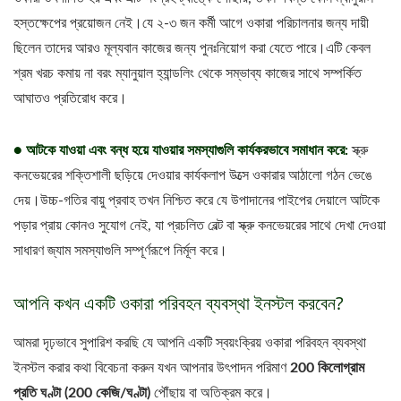
হস্তক্ষেপের প্রয়োজন নেই।যে ২-৩ জন কর্মী আগে ওকারা পরিচালনার জন্য দায়ী
ছিলেন তাদের আরও মূল্যবান কাজের জন্য পুনঃনিয়োগ করা যেতে পারে।এটি কেবল
শ্রম খরচ কমায় না বরং ম্যানুয়াল হ্যান্ডলিং থেকে সম্ভাব্য কাজের সাথে সম্পর্কিত
আঘাতও প্রতিরোধ করে।
● আটকে যাওয়া এবং বন্ধ হয়ে যাওয়ার সমস্যাগুলি কার্যকরভাবে সমাধান করে:
স্ক্রু
কনভেয়রের শক্তিশালী ছড়িয়ে দেওয়ার কার্যকলাপ উত্সে ওকারার আঠালো গঠন ভেঙে
দেয়।উচ্চ-গতির বায়ু প্রবাহ তখন নিশ্চিত করে যে উপাদানের পাইপের দেয়ালে আটকে
পড়ার প্রায় কোনও সুযোগ নেই, যা প্রচলিত বেল্ট বা স্ক্রু কনভেয়রের সাথে দেখা দেওয়া
সাধারণ জ্যাম সমস্যাগুলি সম্পূর্ণরূপে নির্মূল করে।
আপনি কখন একটি ওকারা পরিবহন ব্যবস্থা ইনস্টল করবেন?
আমরা দৃঢ়ভাবে সুপারিশ করছি যে আপনি একটি স্বয়ংক্রিয় ওকারা পরিবহন ব্যবস্থা
ইনস্টল করার কথা বিবেচনা করুন যখন আপনার উৎপাদন পরিমাণ
200 কিলোগ্রাম
প্রতি ঘণ্টা (200 কেজি/ঘণ্টা)
পৌঁছায় বা অতিক্রম করে।