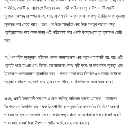
টফু এবং সোয়া দুধ উৎপাদনের সময়, একটি উপ-উৎপাদন যা ওকারা (সোয়া পल्प) নামে
পরিচিত, একটি বড় পরিমাণে উৎপন্ন হয়। এই ফাইবার সমৃদ্ধ উপাদানটি একটি
মূল্যবান সম্পদ যা পশুর খাদ্য, সার, বা এমনকি অন্যান্য খাদ্য পণ্য তৈরির জন্য পুনরায়
ব্যবহার করা যেতে পারে। তবে, এর উচ্চ আর্দ্রতা এবং উচ্চ ঘনত্ব অনেক খাদ্য
প্রক্রিয়াকরণ কারখানার জন্য এটি পরিচালনা করা একটি উল্লেখযোগ্য চ্যালেঞ্জ তৈরি
করে।
পारম্পরিক ম্যানুয়াল পরিবহন কেবল সময়সাপেক্ষ এবং শ্রম-গহণকারী নয়, বরং এটি
প্রায়ই পড়ে যাওয়া এবং ভিজে, অগোছালো মেঝে সৃষ্টি করে, যা কারখানার স্বাস্থ্য এবং
ইমেজকে গুরুতরভাবে প্রভাবিত করে। সাধারণ কনভেয়র সিস্টেমও ওকারার আঠালো
প্রকৃতির কারণে সহজেই বন্ধ হয়ে যেতে পারে, যা উৎপাদনের সময় ব্যয় করে।
এখন, একটি উদ্ভাবনী সমাধান এখানে সবকিছু পরিবর্তন করতে এসেছে। আমাদের
বিশেষভাবে ডিজাইন করা "স্ক্রু ডিসপার্সাল ও পনুম্যাটিক কনভেয়িং সিস্টেম" ওকারা
পরিবহনের মূল সমস্যাগুলি সমাধান করার লক্ষ্য রাখে, যা আপনাকে শুরু থেকেই একটি
পরিষ্কার, স্বয়ংক্রিয় উৎপাদন লাইন অর্জনে সহায়তা করবে।