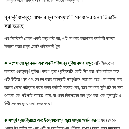
পরিষ্কারভাবে আবদ্ধ পাইপলাইনের ভিতরে সম্পন্ন হয়।
মূল সুবিধাসমূহ: আপনার মূল সমস্যাগুলি সমাধানের জন্য ডিজাইন
করা হয়েছে
এই সিস্টেমটি কেবল একটি যন্ত্রপাতি নয়; এটি আপনার কারখানার কার্যকরী দক্ষতা
উন্নত করার জন্য একটি শক্তিশালী টুল:
● অগোছালো দূর করুন এবং একটি পরিচ্ছন্ন সুবিধা বজায় রাখুন:
এটি সিস্টেমের
সবচেয়ে গুরুত্বপূর্ণ সুবিধা।কারণ পুরো প্রক্রিয়াটি একটি সিল করা পাইপলাইনে ঘটে,
এটি ছিটিয়ে পড়া এবং টপ টপ করার সমস্যাটি সম্পূর্ণরূপে সমাধান করে।আপনাকে আর
বারবার মেঝে পরিষ্কার করার জন্য কর্মচারী দরকার নেই, তাই আপনার সুবিধাটি সব সময়
শুকনো এবং পরিপাটি থাকতে পারে, যা খাদ্য নিরাপত্তা মান পূরণ করা এবং ক্লায়েন্ট ও
নিরীক্ষকদের মুগ্ধ করা সহজ করে।
● সম্পূর্ণ স্বয়ংক্রিয়তা এবং উল্লেখযোগ্য শ্রম সাশ্রয় অর্জন করুন:
যখন থেকে
ওকারা উৎপাদিত হয় এবং এটি সংগ্রহ ট্যাঙ্কে পৌঁছায়, তখন পর্যন্ত কোন ম্যানুয়াল