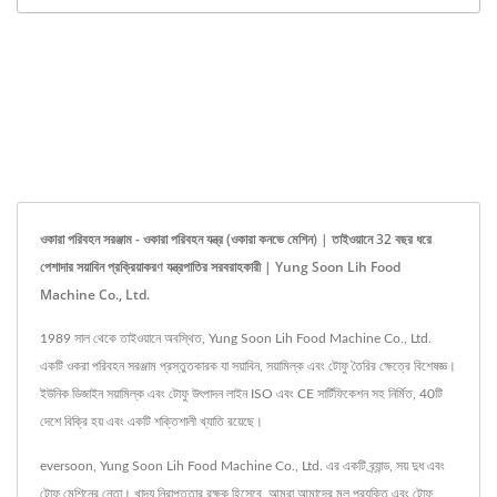
ওকারা পরিবহন সরঞ্জাম - ওকারা পরিবহন যন্ত্র (ওকারা কনভে মেশিন) | তাইওয়ানে 32 বছর ধরে
পেশাদার সয়াবিন প্রক্রিয়াকরণ যন্ত্রপাতির সরবরাহকারী | Yung Soon Lih Food
Machine Co., Ltd.
1989 সাল থেকে তাইওয়ানে অবস্থিত, Yung Soon Lih Food Machine Co., Ltd.
একটি ওকরা পরিবহন সরঞ্জাম প্রস্তুতকারক যা সয়াবিন, সয়ামিল্ক এবং টোফু তৈরির ক্ষেত্রে বিশেষজ্ঞ।
ইউনিক ডিজাইন সয়ামিল্ক এবং টোফু উৎপাদন লাইন ISO এবং CE সার্টিফিকেশন সহ নির্মিত, 40টি
দেশে বিক্রি হয় এবং একটি শক্তিশালী খ্যাতি রয়েছে।
eversoon, Yung Soon Lih Food Machine Co., Ltd. এর একটি ব্র্যান্ড, সয় দুধ এবং
টোফু মেশিনের নেতা। খাদ্য নিরাপত্তার রক্ষক হিসেবে, আমরা আমাদের মূল প্রযুক্তি এবং টোফু