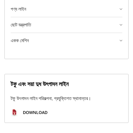
পণ্য লাইন
ছোট যন্ত্রপাতি
একক মেশিন
টফু এবং সয়া দুধ উৎপাদন লাইন
টফু উৎপাদন লাইন পরিকল্পনা, প্রযুক্তিগত স্থানান্তর।
DOWNLOAD