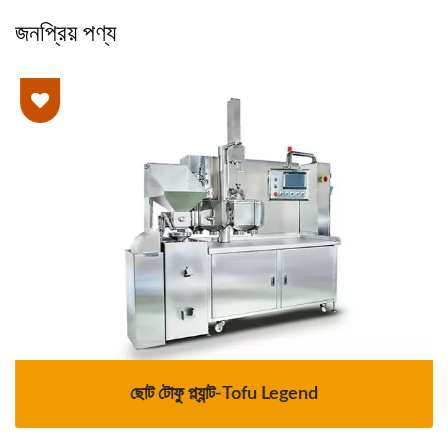
জনপ্রিয় পণ্য
ছোট টোফু প্ল্যান্ট-Tofu Legend