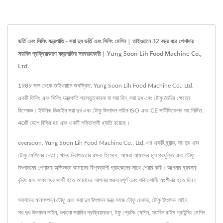
ভর্তি এবং সিলিং যন্ত্রপাতি - সয়া দুধ ভর্তি এবং সিলিং মেশিন | তাইওয়ানে 32 বছর ধরে পেশাদার
সয়াবিন প্রক্রিয়াকরণ যন্ত্রপাতির সরবরাহকারী | Yung Soon Lih Food Machine Co.,
Ltd.
1989 সাল থেকে তাইওয়ানে অবস্থিত, Yung Soon Lih Food Machine Co., Ltd.
একটি ফিলিং এবং সিলিং যন্ত্রপাতি প্রস্তুতকারক যা সয়া বিন, সয়া দুধ এবং টোফু তৈরির ক্ষেত্রে
বিশেষজ্ঞ। ইউনিক ডিজাইন সয়া দুধ এবং টোফু উৎপাদন লাইন ISO এবং CE সার্টিফিকেশন সহ নির্মিত,
40টি দেশে বিক্রি হয় এবং একটি শক্তিশালী খ্যাতি রয়েছে।
eversoon, Yung Soon Lih Food Machine Co., Ltd. এর একটি ব্র্যান্ড, সয় দুধ এবং
টোফু মেশিনের নেতা। খাদ্য নিরাপত্তার রক্ষক হিসেবে, আমরা আমাদের মূল প্রযুক্তি এবং টোফু
উৎপাদনের পেশাদার অভিজ্ঞতা আমাদের বিশ্বব্যাপী গ্রাহকদের সাথে শেয়ার করি। আপনার ব্যবসার
বৃদ্ধি এবং সাফল্যের সাক্ষী হতে আমাদের আপনার গুরুত্বপূর্ণ এবং শক্তিশালী অংশীদার হতে দিন।
আমাদের মানসম্পন্ন টোফু এবং সয়া দুধ উৎপাদন যন্ত্র
সহজ টোফু মেকার
,
টোফু উৎপাদন লাইন
,
সয় দুধ উৎপাদন লাইন
,
শুকনো সয়াবিন প্রক্রিয়াকরণ
,
টফু প্রেসিং মেশিন
,
সয়াবিন রাইস গ্রাইন্ডিং মেশিন