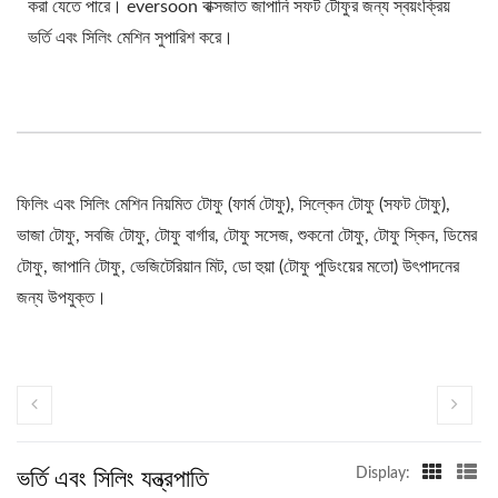
করা যেতে পারে। eversoon বাক্সজাত জাপানি সফট টোফুর জন্য স্বয়ংক্রিয়
ভর্তি এবং সিলিং মেশিন সুপারিশ করে।
ফিলিং এবং সিলিং মেশিন নিয়মিত টোফু (ফার্ম টোফু), সিল্কেন টোফু (সফট টোফু),
ভাজা টোফু, সবজি টোফু, টোফু বার্গার, টোফু সসেজ, শুকনো টোফু, টোফু স্কিন, ডিমের
টোফু, জাপানি টোফু, ভেজিটেরিয়ান মিট, ডো হুয়া (টোফু পুডিংয়ের মতো) উৎপাদনের
জন্য উপযুক্ত।
ভর্তি এবং সিলিং যন্ত্রপাতি
Display: