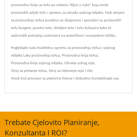
proizvodnu liniju za tofu po sistemu "ključ u ruke", koja može
proizvoditi azijski tofu i opremu za obradu sojinog mlijeka. Naši strojevi
za proizvodnju tofua posebno su dizajnirani i sposobni su proizvoditi
tofu burgere, povrtni tofu, dimljeni tofu i tofu kobasice kako bi
zadovoljili potražnju potrošača na američkom i europskom tržištu.
Pogledajte našu kvalitetnu opremu za proizvodnju tofua i sojinog
mlijeka
Laka proizvodnja tofua
,
Proizvodna linija tofua
,
Proizvodna linija sojinog mlijeka
,
Obrada suhog soje
,
Stroj za prešanje tofua
,
Stroj za mljevenje soje i riže
,
Visok brzi procesor za pšenične listove
i slobodno
Kontaktirajte nas
.
Trebate Cjelovito Planiranje,
Konzultanta I ROI?