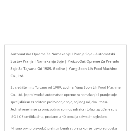
Automatska Oprema Za Namakanje I Pranje Soje - Automatski
Sustav Pranja I Namakanja Soje | Proizvođač Opreme Za Preradu
Soje Sa Tajvana Od 1989. Godine | Yung Soon Lih Food Machine
Co., Ltd.
Sa sjedištem na Tajvanu od 1989. godine, Yung Soon Lih Food Machine
Co., Ltd. je proizvođač automatske opreme za namakanje i pranje soje
specijaliziran za sektore proizvodnje soje, sojinog mlijeka i tofua.
Jedinstvene linije za proizvodnju sojinog mlijeka i tofua izgrađene su s
ISO i CE certifikatima, prodane u 40 zemalja s čvrstim ugledom.
Mi smo prvi proizvođač prehrambenih strojeva koji je razvio europsku