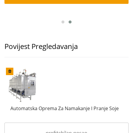
Povijest Pregledavanja
Automatska Oprema Za Namakanje I Pranje Soje