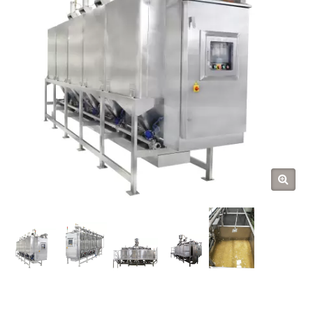
STROJEVA ZA
MLJEVENJE I KUHANJE |
YUNG SOON LIH FOOD
MACHINE CO., LTD.