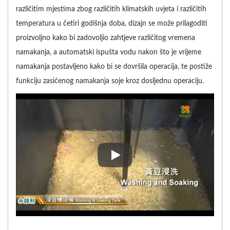
različitim mjestima zbog različitih klimatskih uvjeta i različitih
temperatura u četiri godišnja doba, dizajn se može prilagoditi
proizvoljno kako bi zadovoljio zahtjeve različitog vremena
namakanja, a automatski ispušta vodu nakon što je vrijeme
namakanja postavljeno kako bi se dovršila operacija, te postiže
funkciju zasićenog namakanja soje kroz dosljednu operaciju.
S obzirom na to da će vrijeme na