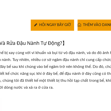
HỎI NGAY BÂY GIỜ
THÊM VÀO DAN
m Và Rửa Đậu Nành Tự Động?】
ể bị xay cùng với vi khuẩn và bụi từ vỏ đậu nành, và do đó ảnh
u nành. Tuy nhiên, nhiều cơ sở ngâm đậu nành chỉ cung cấp chứ
ở đáy bể sau khi chúng vào bể ngâm trở nên không thể. Do đó, ch
iết kế chức năng sục khí ở đáy bể, để đậu nành ở đáy cũng có t
 chúng tôi đã thiết kế một thiết bị thu hồi tạp chất trong bể, kh
ới dòng nước và xả ra ở cửa ra.