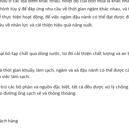
nhau ở các địa điểm khác nhau, nhiệt độ của bốn mùa là khác nha
chỉnh tùy ý để đáp ứng nhu cầu về thời gian ngâm khác nhau, và
để thực hiện hoạt động, để việc ngâm đậu nành có thể đạt được 
 về nhân lực và cải thiện hiệu quả năng suất.
ại bỏ tạp chất qua dòng nước, từ đó cải thiện chất lượng và an 
 thời gian khuấy, làm sạch, ngâm và xả đậu nành có thể được cà
 việc làm sạch.
rừ các bộ phận và nguồn đặc biệt, tất cả đều được xử lý chống 
o đường ống sạch sẽ và thông thoáng.
hách hàng