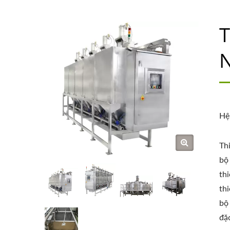
T
Hệ
Th
bộ 
th
th
bộ
đặc