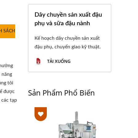
Dây chuyền sản xuất đậu
phụ và sữa đậu nành
H SÁCH
Kế hoạch dây chuyền sản xuất
đậu phụ, chuyển giao kỹ thuật.
TẢI XUỐNG
 hưởng
c năng
úng tôi
Sản Phẩm Phổ Biến
hể được
i các tạp