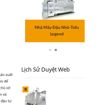
ậu Tự
Nhà Máy Đậu Nhỏ-Tofu
Dây 
Legend
Lịch Sử Duyệt Web
sản xuất
êm để
 chủ sở
n xả
 đậu tự