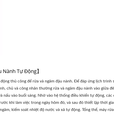
à Máy Đậu Nhỏ-Tofu
Dây Chuyền Sản Xuất Đ
Legend
Động 220kg
ậu Nành Tự Động】
 động thủ công để rửa và ngâm đậu nành. Để đáp ứng lịch trình 
ành, chủ và công nhân thường rửa và ngâm đậu nành vào giữa đ
và nấu vào buổi sáng. Nhờ vào hệ thống điều khiển tự động, các
ớc khi làm việc trong ngày hôm đó, và sau đó thiết lập thời gia
n ngâm, kiểm soát nhiệt độ nước và xả tự động. Tổng thể, máy rửa