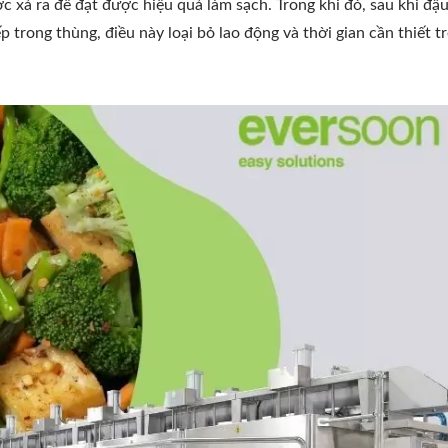
c xả ra để đạt được hiệu quả làm sạch. Trong khi đó, sau khi đậ
 trong thùng, điều này loại bỏ lao động và thời gian cần thiết t