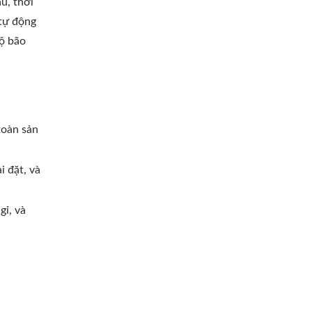
u, thời
 tự động
độ bão
toàn sản
i đặt, và
gỉ, và