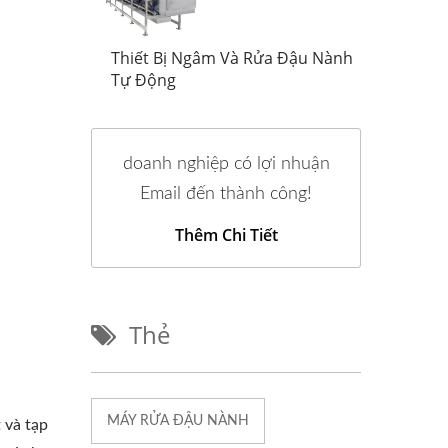
ậu Nành
Thiết Bị Ngâm Và Rửa Đậu Nành
Thiế
Tự Động
Tự 
doanh nghiệp có lợi nhuận
Email đến thành công!
Thêm Chi Tiết
Thẻ
MÁY RỬA ĐẬU NÀNH
 và tạp