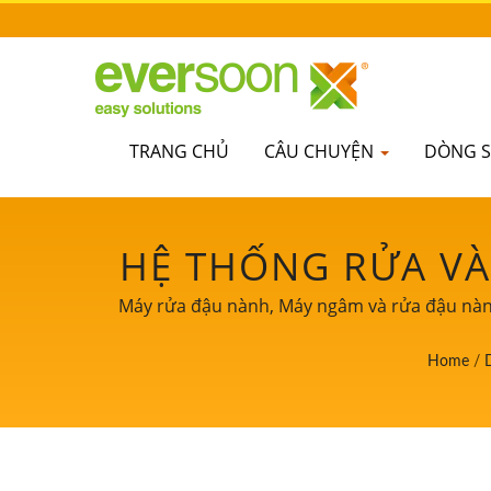
TRANG CHỦ
CÂU CHUYỆN
DÒNG 
HỆ THỐNG RỬA VÀ
SẢN XUẤT ĐẬU P
Máy rửa đậu nành, Máy ngâm và rửa đậu nàn
Co., Ltd., là một trong những nhà lãnh đạo 
ĐẬU NÀNH, NHÀ 
Home
/
sẻ công nghệ cốt lõi và kinh nghiệm chuyên 
trọng và mạnh m
LI