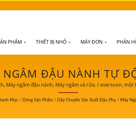
SẢN PHẨM
THIẾT BỊ NHỎ
MÁY ĐƠN
PHẢN H
 NGÂM ĐẬU NÀNH TỰ Đ
HỤ ĐẠT CHỨNG NHẬN CE,
h, Máy ngâm đậu nành, Máy ngâm và rửa. / eversoon, một 
trong lĩnh vực máy làm sữa đậu nành và đậu phụ. Là một ng
SẢN XUẤT MÁY XAY VÀ 
Danh Mục
/
Dòng Sản Phẩm
/
Dây Chuyền Sản Xuất Đậu Phụ
/
Máy Ng
môn trong sản xuất đậu phụ đến khách hàng trên toàn thế g
ẽ của bạn để chứng kiến sự phát triển và thành công của d
H FOOD MACHINE CO., L