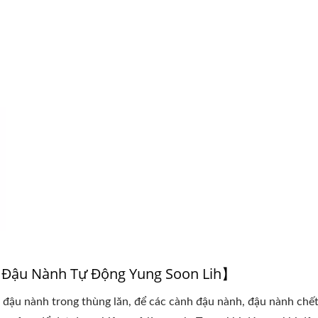
t Bị Ngâm Và Rửa Đậu Nành
Thiết Bị Ngâm Và Rửa Đ
ộng
Tự Động
 Đậu Nành Tự Động Yung Soon Lih】
 đậu nành trong thùng lăn, để các cành đậu nành, đậu nành chết