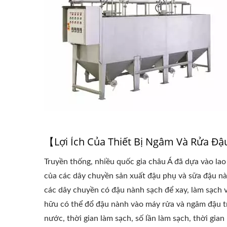
Dây Chuyền Sản Xuất Đậu Tự
Nh
Động 220kg
【Lợi Ích Của Thiết Bị Ngâm Và Rửa Đ
Truyền thống, nhiều quốc gia châu Á đã dựa vào lao
của các dây chuyền sản xuất đậu phụ và sữa đậu n
các dây chuyền có đậu nành sạch để xay, làm sạch 
hữu có thể đổ đậu nành vào máy rửa và ngâm đậu trư
nước, thời gian làm sạch, số lần làm sạch, thời gia