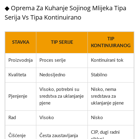
◆ Oprema Za Kuhanje Sojinog Mlijeka Tipa
Serija Vs Tipa Kontinuirano
TIP
STAVKA
TIP SERIJE
KONTINUIRANOG
Proizvodnja
Proces serije
Kontinuirani tok
Kvaliteta
Nedosljedno
Stabilno
Visoko, potrebni su
Nisko, nema
Pjenjenje
sredstva za uklanjanje
sredstava za
pjene
uklanjanje pjene
Rad
Visoko
Nisko
CIP, dugi radni
Čišćenje
Česta zaustavljanja