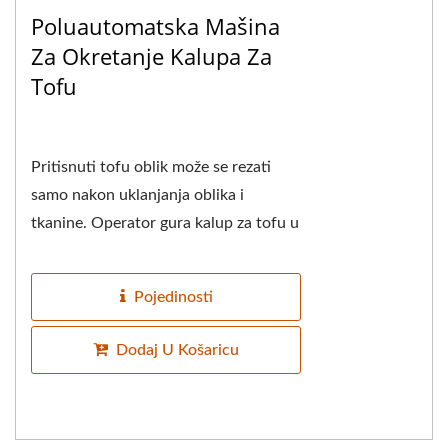
Poluautomatska Mašina
Za Okretanje Kalupa Za
Tofu
Pritisnuti tofu oblik može se rezati
samo nakon uklanjanja oblika i
tkanine. Operator gura kalup za tofu u
kutiju za okretanje kalupa za tofu do
kraja,...
Pojedinosti
Dodaj U Košaricu