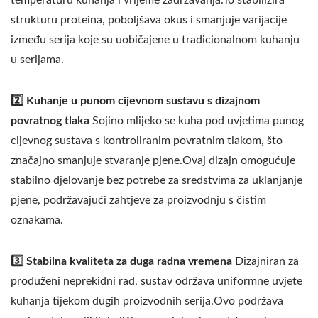
temperaturu kuhanja i vrijeme zadržavanja.To stabilizira
strukturu proteina, poboljšava okus i smanjuje varijacije
između serija koje su uobičajene u tradicionalnom kuhanju
u serijama.
2️⃣ Kuhanje u punom cijevnom sustavu s dizajnom
povratnog tlaka
Sojino mlijeko se kuha pod uvjetima punog
cijevnog sustava s kontroliranim povratnim tlakom, što
značajno smanjuje stvaranje pjene.Ovaj dizajn omogućuje
stabilno djelovanje bez potrebe za sredstvima za uklanjanje
pjene, podržavajući zahtjeve za proizvodnju s čistim
oznakama.
3️⃣ Stabilna kvaliteta za duga radna vremena
Dizajniran za
produženi neprekidni rad, sustav održava uniformne uvjete
kuhanja tijekom dugih proizvodnih serija.Ovo podržava