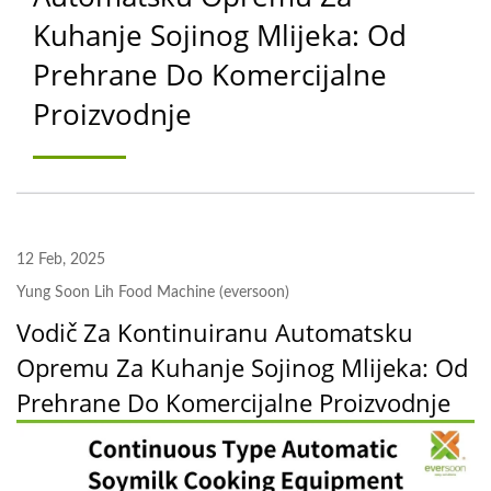
Kuhanje Sojinog Mlijeka: Od
PROIZVODA OD TOFUA,
Prehrane Do Komercijalne
SPREMNIK ZA
Proizvodnje
NAMAKANJE I PRANJE
SOJE, PROIZVOĐAČ
STROJEVA ZA
MLJEVENJE I KUHANJE |
12 Feb, 2025
YUNG SOON LIH FOOD
Yung Soon Lih Food Machine (eversoon)
Vodič Za Kontinuiranu Automatsku
MACHINE CO., LTD.
Opremu Za Kuhanje Sojinog Mlijeka: Od
Prehrane Do Komercijalne Proizvodnje