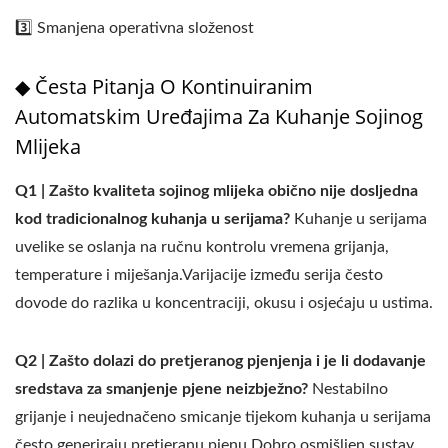
3️⃣ Smanjena operativna složenost
◆ Česta Pitanja O Kontinuiranim
Automatskim Uređajima Za Kuhanje Sojinog
Mlijeka
Q1 | Zašto kvaliteta sojinog mlijeka obično nije dosljedna
kod tradicionalnog kuhanja u serijama?
Kuhanje u serijama
uvelike se oslanja na ručnu kontrolu vremena grijanja,
temperature i miješanja.Varijacije između serija često
dovode do razlika u koncentraciji, okusu i osjećaju u ustima.
Q2 | Zašto dolazi do pretjeranog pjenjenja i je li dodavanje
sredstava za smanjenje pjene neizbježno?
Nestabilno
grijanje i neujednačeno smicanje tijekom kuhanja u serijama
često generiraju pretjeranu pjenu.Dobro osmišljen sustav