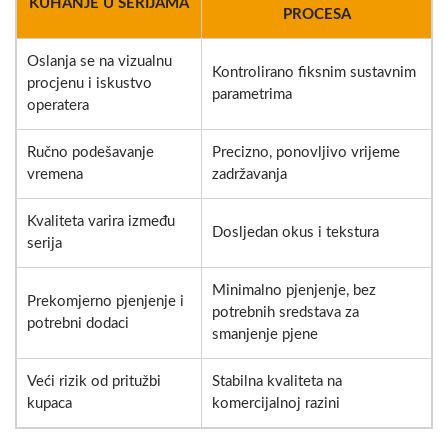
KUHANJE U SERIJAMA
PROCESA
Oslanja se na vizualnu
Kontrolirano fiksnim sustavnim
procjenu i iskustvo
parametrima
operatera
Ručno podešavanje
Precizno, ponovljivo vrijeme
vremena
zadržavanja
Kvaliteta varira između
Dosljedan okus i tekstura
serija
Minimalno pjenjenje, bez
Prekomjerno pjenjenje i
potrebnih sredstava za
potrebni dodaci
smanjenje pjene
Veći rizik od pritužbi
Stabilna kvaliteta na
kupaca
komercijalnoj razini