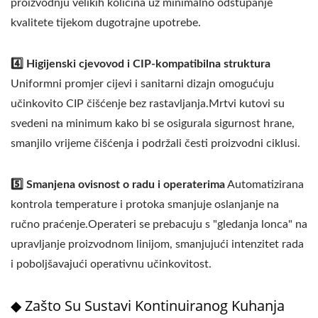
proizvodnju velikih količina uz minimalno odstupanje
kvalitete tijekom dugotrajne upotrebe.
4️⃣ Higijenski cjevovod i CIP-kompatibilna struktura
Uniformni promjer cijevi i sanitarni dizajn omogućuju
učinkovito CIP čišćenje bez rastavljanja.Mrtvi kutovi su
svedeni na minimum kako bi se osigurala sigurnost hrane,
smanjilo vrijeme čišćenja i podržali česti proizvodni ciklusi.
5️⃣ Smanjena ovisnost o radu i operaterima
Automatizirana
kontrola temperature i protoka smanjuje oslanjanje na
ručno praćenje.Operateri se prebacuju s "gledanja lonca" na
upravljanje proizvodnom linijom, smanjujući intenzitet rada
i poboljšavajući operativnu učinkovitost.
◆ Zašto Su Sustavi Kontinuiranog Kuhanja