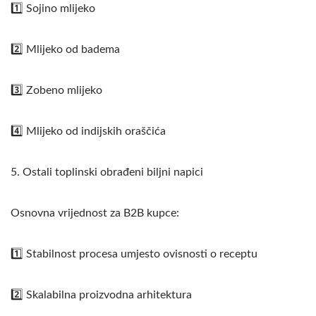
1️⃣ Sojino mlijeko
2️⃣ Mlijeko od badema
3️⃣ Zobeno mlijeko
4️⃣ Mlijeko od indijskih oraščića
5. Ostali toplinski obrađeni biljni napici
Osnovna vrijednost za B2B kupce:
1️⃣ Stabilnost procesa umjesto ovisnosti o receptu
2️⃣ Skalabilna proizvodna arhitektura