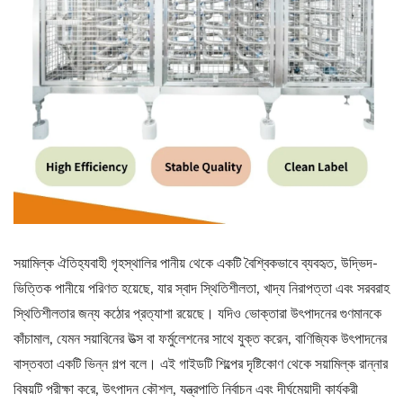
সয়ামিল্ক ঐতিহ্যবাহী গৃহস্থালির পানীয় থেকে একটি বৈশ্বিকভাবে ব্যবহৃত, উদ্ভিদ-
ভিত্তিক পানীয়ে পরিণত হয়েছে, যার স্বাদ স্থিতিশীলতা, খাদ্য নিরাপত্তা এবং সরবরাহ
স্থিতিশীলতার জন্য কঠোর প্রত্যাশা রয়েছে। যদিও ভোক্তারা উৎপাদনের গুণমানকে
কাঁচামাল, যেমন সয়াবিনের উত্স বা ফর্মুলেশনের সাথে যুক্ত করেন, বাণিজ্যিক উৎপাদনের
বাস্তবতা একটি ভিন্ন গল্প বলে। এই গাইডটি শিল্পের দৃষ্টিকোণ থেকে সয়ামিল্ক রান্নার
বিষয়টি পরীক্ষা করে, উৎপাদন কৌশল, যন্ত্রপাতি নির্বাচন এবং দীর্ঘমেয়াদী কার্যকরী