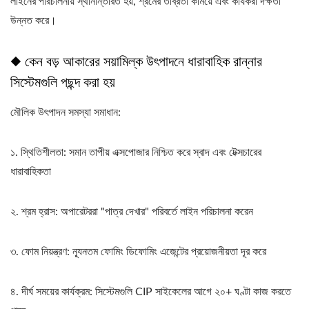
লাইনের পরিচালনায় স্থানান্তরিত হয়, শ্রমের তীব্রতা কমিয়ে এবং কার্যকরী দক্ষতা
উন্নত করে।
◆ কেন বড় আকারের সয়ামিল্ক উৎপাদনে ধারাবাহিক রান্নার
সিস্টেমগুলি পছন্দ করা হয়
মৌলিক উৎপাদন সমস্যা সমাধান:
১. স্থিতিশীলতা: সমান তাপীয় এক্সপোজার নিশ্চিত করে স্বাদ এবং টেক্সচারের
ধারাবাহিকতা
২. শ্রম হ্রাস: অপারেটররা "পাত্র দেখার" পরিবর্তে লাইন পরিচালনা করেন
৩. ফোম নিয়ন্ত্রণ: ন্যূনতম ফোমিং ডিফোমিং এজেন্টের প্রয়োজনীয়তা দূর করে
৪. দীর্ঘ সময়ের কার্যক্রম: সিস্টেমগুলি CIP সাইকেলের আগে ২০+ ঘণ্টা কাজ করতে