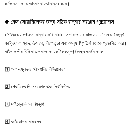
কর্মক্ষমতা থেকে আলোচনা স্থানান্তর করে।
◆ কেন সোয়ামিল্কের জন্য সঠিক রান্নার সরঞ্জাম প্রয়োজন
বাণিজ্যিক উৎপাদনে, রান্না একটি সাধারণ তাপ দেওয়ার কাজ নয়, এটি একটি বহুমুখী
প্রক্রিয়া যা স্বাদ, টেক্সচার, নিরাপত্তা এবং শেল্ফ স্থিতিশীলতাকে প্রভাবিত করে।
সঠিক তাপীয় চিকিত্সা একসাথে কয়েকটি গুরুত্বপূর্ণ লক্ষ্য অর্জন করে:
1️⃣ অফ-ফ্লেভার যৌগগুলির নিষ্ক্রিয়করণ
2️⃣ প্রোটিনের ডিনেচারেশন এবং স্থিতিশীলতা
3️⃣ মাইক্রোবিয়াল নিয়ন্ত্রণ
4️⃣ কাঠামোগত সামঞ্জস্য