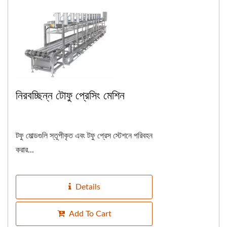
নিরবচ্ছিন্ন টোফু প্রেসিং মেশিন
টফু মোল্ডগুলি স্তূপীকৃত এবং টফু প্রেস স্টেশনে পরিবহন
করার...
Details
Add To Cart