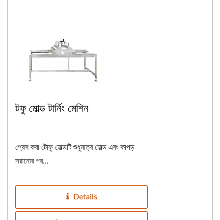
টফু মোল্ড টার্নিং মেশিন
প্রেস করা টোফু মোল্ডটি শুধুমাত্র মোল্ড এবং কাপড়
সরানোর পর...
Details