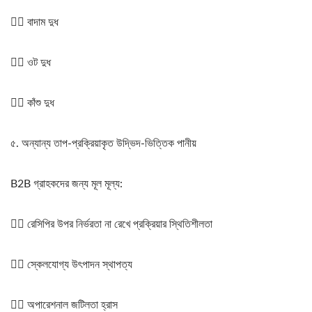
২️⃣ বাদাম দুধ
৩️⃣ ওট দুধ
৪️⃣ কাঁশু দুধ
৫. অন্যান্য তাপ-প্রক্রিয়াকৃত উদ্ভিদ-ভিত্তিক পানীয়
B2B গ্রাহকদের জন্য মূল মূল্য:
১️⃣ রেসিপির উপর নির্ভরতা না রেখে প্রক্রিয়ার স্থিতিশীলতা
২️⃣ স্কেলযোগ্য উৎপাদন স্থাপত্য
৩️⃣ অপারেশনাল জটিলতা হ্রাস