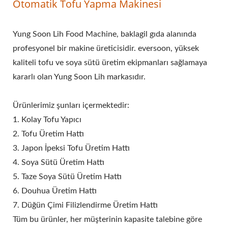
Otomatik Tofu Yapma Makinesi
MAKINELERI, TOFU
MAKINELERI VE
Yung Soon Lih Food Machine, baklagil gıda alanında
EKIPMANLARI, TOFU
profesyonel bir makine üreticisidir. eversoon, yüksek
kaliteli tofu ve soya sütü üretim ekipmanları sağlamaya
ÜRETICISI, TOFU
kararlı olan Yung Soon Lih markasıdır.
ÜRETIM MAKINESI,
Ürünlerimiz şunları içermektedir:
TOFU YAPIMI, TOFU
1. Kolay Tofu Yapıcı
YAPIM EKIPMANLARI,
2. Tofu Üretim Hattı
3. Japon İpeksi Tofu Üretim Hattı
TOFU YAPMA MAKINESI,
4. Soya Sütü Üretim Hattı
TOFU YAPMA MAKINESI
5. Taze Soya Sütü Üretim Hattı
FIYATI, TOFU
6. Douhua Üretim Hattı
7. Düğün Çimi Filizlendirme Üretim Hattı
ÜRETICILERI, TOFU
Tüm bu ürünler, her müşterinin kapasite talebine göre