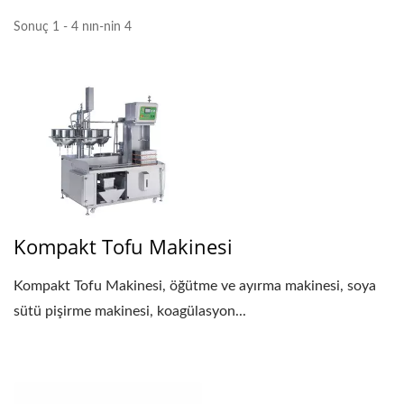
TOFU ÜRETIM AKIŞ
ŞEMASI, TOFU ÜRETIM
Sonuç 1 - 4 nın-nin 4
SÜRECI, TOFU ÜRETIM
SÜRECI, GIDA
MAKINESIGIDA
GÜVENLIĞINDE
ÖNCELIK TAŞIYAN
Kompakt Tofu Makinesi
OTOMATIK TOFU VE
SOYA SÜTÜ ÜRETIM
Kompakt Tofu Makinesi, öğütme ve ayırma makinesi, soya
sütü pişirme makinesi, koagülasyon...
MAKINELERI LIDERI.