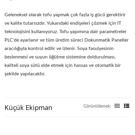
TOFU MAKINELERI VE
EKIPMANLARI, TICARI
Geleneksel olarak tofu yapmak çok fazla iş gücü gerektirir
ve kalite tutarsızdır. Yukarıdaki endişeleri çözmek için IT
TOFU MAKINESI, TOFU
teknolojisini kullanıyoruz. Tofu yapımına dair parametreler
NASIL YAPILIR, TOFU
PLC'de ayarlanır ve tüm üretim süreci Dokunmatik Paneller
ÜRETIMI, TOFU YAPIMI,
aracılığıyla kontrol edilir ve izlenir. Soya fasulyesinin
beslenmesi ve suyun öğütme sistemine doldurulması,
TOFU YAPIM SÜRECI,
kaliteli soya sütü elde etmek için hassas ve otomatik bir
TOFU ÜRETIMI, TOFU
şekilde yapılacaktır.
ÜRETIM SÜRECI, TOFU
IŞLEMI, TOFU IŞLEME
Küçük Ekipman
Görüntülemek:
YÖNTEMI, TOFU IŞLEME
SÜRECI, TOFU ÜRETIMI,