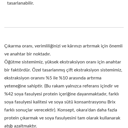
ÜRETIMI, TOFU ÜRETIM
tasarlanabilir.
EKIPMANLARI, TOFU
ÜRETIM TESISI, TOFU
ÜRETIM EKIPMANLARI,
Çıkarma oranı, verimliliğinizi ve kârınızı artırmak için önemli
TOFU ÜRETIM HATTI,
ve anahtar bir noktadır.
TOFU ÜRETIM HATTI
Öğütme sistemimiz, yüksek ekstraksiyon oranı için anahtar
bir faktördür. Özel tasarlanmış çift ekstraksiyon sistemimiz,
FIYATI, TOFUMAKER,
ekstraksiyon oranını %5 ile %10 arasında artırma
OTOMATIK TOFU
yeteneğine sahiptir. (Bu rakam yalnızca referans içindir ve
MAKINESI, VEGAN ET
%42 soya fasulyesi protein içeriğine dayanmaktadır, farklı
soya fasulyesi kalitesi ve soya sütü konsantrasyonu Brix
MAKINESI, VEGAN ET
farklı sonuçlar verecektir). Konsept, okara'dan daha fazla
ÜRETIM HATTI, SEBZE
protein çıkarmak ve soya fasulyesini tam olarak kullanarak
atığı azaltmaktır.