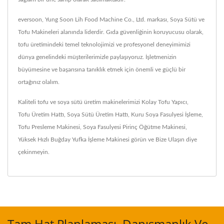
eversoon, Yung Soon Lih Food Machine Co., Ltd. markası, Soya Sütü ve
Tofu Makineleri alanında liderdir. Gıda güvenliğinin koruyucusu olarak,
tofu üretimindeki temel teknolojimizi ve profesyonel deneyimimizi
dünya genelindeki müşterilerimizle paylaşıyoruz. İşletmenizin
büyümesine ve başarısına tanıklık etmek için önemli ve güçlü bir
ortağınız olalım.
Kaliteli tofu ve soya sütü üretim makinelerimizi
Kolay Tofu Yapıcı
,
Tofu Üretim Hattı
,
Soya Sütü Üretim Hattı
,
Kuru Soya Fasulyesi İşleme
,
Tofu Presleme Makinesi
,
Soya Fasulyesi Pirinç Öğütme Makinesi
,
Yüksek Hızlı Buğday Yufka İşleme Makinesi
görün ve
Bize Ulaşın
diye
çekinmeyin.
Tam Hat Planlaması, Danışmanlık Ve