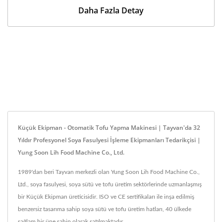
Daha Fazla Detay
Küçük Ekipman - Otomatik Tofu Yapma Makinesi | Tayvan'da 32
Yıldır Profesyonel Soya Fasulyesi İşleme Ekipmanları Tedarikçisi |
Yung Soon Lih Food Machine Co., Ltd.
1989'dan beri Tayvan merkezli olan Yung Soon Lih Food Machine Co.,
Ltd., soya fasulyesi, soya sütü ve tofu üretim sektörlerinde uzmanlaşmış
bir Küçük Ekipman üreticisidir. ISO ve CE sertifikaları ile inşa edilmiş
benzersiz tasarıma sahip soya sütü ve tofu üretim hatları, 40 ülkede
sağlam bir üne sahip olarak satılmaktadır.