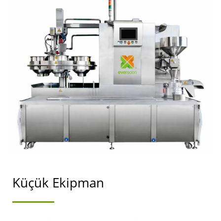
EKIPMANLARI, SOYA ETI
MAKINESI, SOYA SÜTÜ
VE TOFU YAPMA
MAKINESI, TOFU
EKIPMANLARI, TOFU
MAKINESI, SATILIK
TOFU MAKINESI, TOFU
MAKINESI ÜRETICISI,
TOFU MAKINESI
Küçük Ekipman
IMALATÇISI, TOFU
MAKINESI FIYATI, TOFU