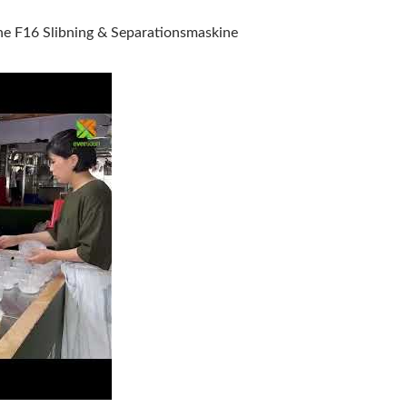
e F16 Slibning & Separationsmaskine
ssag | Yung Soon Lih Food Machine F16 Slibning & Separation