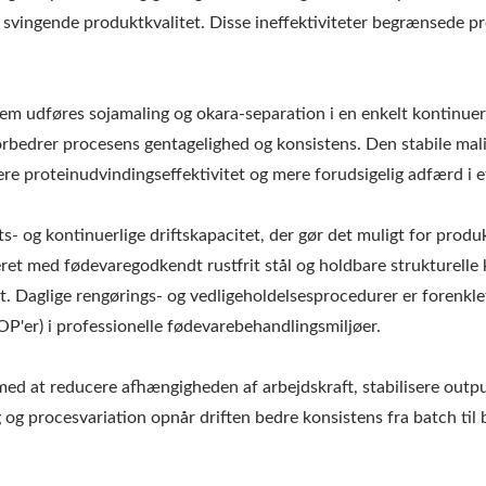
og svingende produktkvalitet. Disse ineffektiviteter begrænsede
em udføres sojamaling og okara-separation i en enkelt kontinue
orbedrer procesens gentagelighed og konsistens. Den stabile mali
jere proteinudvindingseffektivitet og mere forudsigelig adfærd i 
s- og kontinuerlige driftskapacitet, der gør det muligt for produk
et med fødevaregodkendt rustfrit stål og holdbare strukturelle 
. Daglige rengørings- og vedligeholdelsesprocedurer er forenklet
P'er) i professionelle fødevarebehandlingsmiljøer.
med at reducere afhængigheden af arbejdskraft, stabilisere outp
g og procesvariation opnår driften bedre konsistens fra batch ti