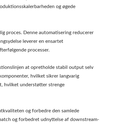
 produktionsskalerbarheden og øgede
rlig proces. Denne automatisering reducerer
ngsydelse leverer en ensartet
efterfølgende processer.
tionslinjen at opretholde stabil output selv
komponenter, hvilket sikrer langvarig
, hvilket understøtter strenge
utkvaliteten og forbedre den samlede
l batch og forbedret udnyttelse af downstream-