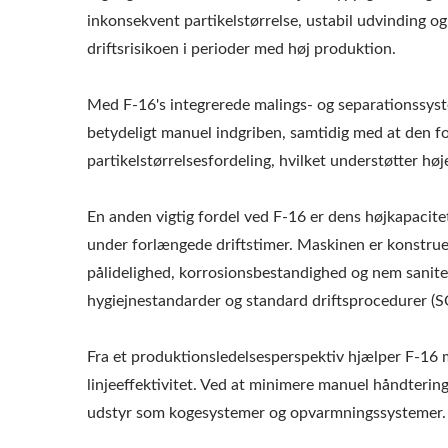
inkonsekvent partikelstørrelse, ustabil udvinding 
driftsrisikoen i perioder med høj produktion.
Med F-16's integrerede malings- og separationssyst
betydeligt manuel indgriben, samtidig med at den f
partikelstørrelsesfordeling, hvilket understøtter hø
En anden vigtig fordel ved F-16 er dens højkapacitet
under forlængede driftstimer. Maskinen er konstruer
pålidelighed, korrosionsbestandighed og nem sanitet
hygiejnestandarder og standard driftsprocedurer (SO
Fra et produktionsledelsesperspektiv hjælper F-16 
linjeeffektivitet. Ved at minimere manuel håndterin
udstyr som kogesystemer og opvarmningssystemer.