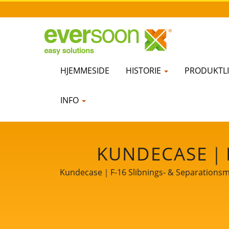
HJEMMESIDE
HISTORIE
PRODUKTLI
INFO
KUNDECASE｜F-
PR
Kundecase｜F-16 Slibnings- & Separationsmas
tofu-maskiner. Som en vogter af fødevaresi
SOJABØNNEBEHAN
kunder over hele verden. La
SOON