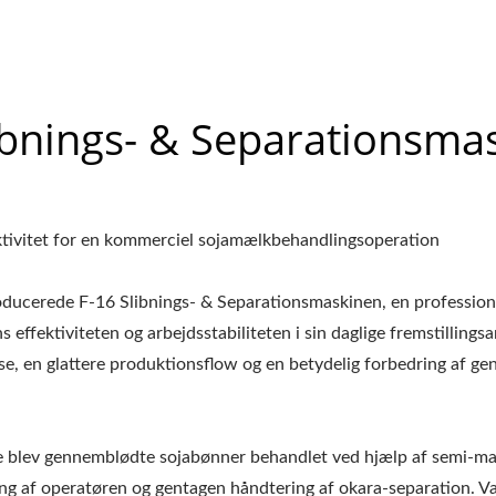
bnings- & Separationsma
ektivitet for en kommerciel sojamælkbehandlingsoperation
ucerede F-16 Slibnings- & Separationsmaskinen, en professione
 effektiviteten og arbejdsstabiliteten i sin daglige fremstillings
se, en glattere produktionsflow og en betydelig forbedring af g
 blev gennemblødte sojabønner behandlet ved hjælp af semi-man
ng af operatøren og gentagen håndtering af okara-separation. Var