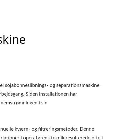
skine
l sojabønneslibnings- og separationsmaskine,
arbejdsgang. Siden installationen har
ennemstrømningen i sin
uelle kværn- og filtreringsmetoder. Denne
iationer i operatørens teknik resulterede ofte i