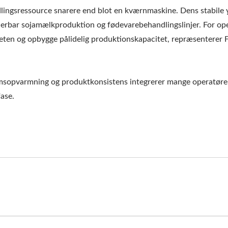
ingsressource snarere end blot en kværnmaskine. Dens stabile yd
alerbar sojamælkproduktion og fødevarebehandlingslinjer. For ope
eten og opbygge pålidelig produktionskapacitet, repræsenterer F
trømsopvarmning og produktkonsistens integrerer mange operatør
ase.