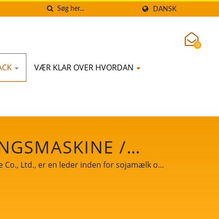
DANSK
0
ACK
VÆR KLAR OVER HVORDAN
INGSMASKINE /
 AF
o., Ltd., er en leder inden for sojamælk og
rfaring inden for tofu-produktion med vores
I TAIWAN | YUNG
 forretningsvækst og succes.
 LTD.