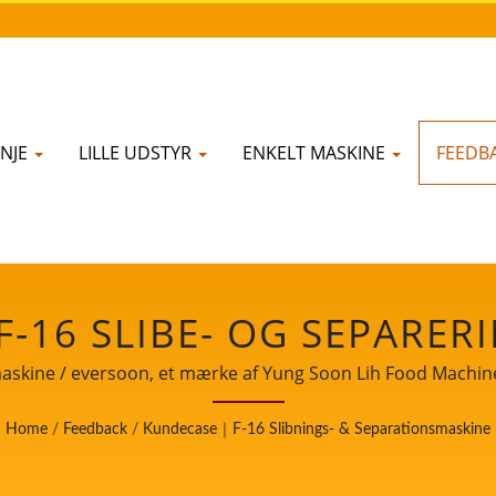
NJE
LILLE UDSTYR
ENKELT MASKINE
FEEDB
16 SLIBE- OG SEPARER
OFESSIONEL LEVERANDØR
kine / eversoon, et mærke af Yung Soon Lih Food Machine C
kkerhed deler vi vores kerne-teknologi og professionelle e
DLINGSUDSTYR I 32 ÅR 
Home
/
Feedback
/
Kundecase｜F-16 Slibnings- & Separationsmaskine
d os være din vigtige og stærke partner til at vidne om din
 LIH FOOD MACHINE CO.,