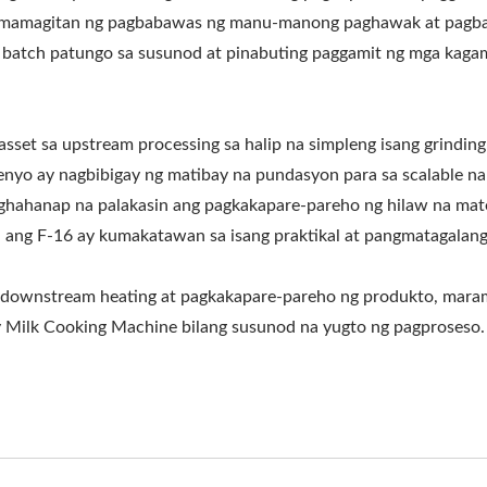
pamamagitan ng pagbabawas ng manu-manong paghawak at pagba
batch patungo sa susunod at pinabuting paggamit ng mga kagami
sset sa upstream processing sa halip na simpleng isang grindin
enyo ay nagbibigay ng matibay na pundasyon para sa scalable na
ghahanap na palakasin ang pagkakapare-pareho ng hilaw na mate
 ang F-16 ay kumakatawan sa isang praktikal at pangmatagala
 downstream heating at pagkakapare-pareho ng produkto, marami
y Milk Cooking Machine bilang susunod na yugto ng pagproseso.