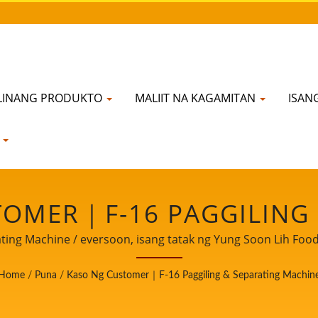
LINANG PRODUKTO
MALIIT NA KAGAMITAN
ISAN
N
TOMER｜F-16 PAGGILING 
ESYONAL NA SUPPLIER 
ng Machine / eversoon, isang tatak ng Yung Soon Lih Food M
aga ng kaligtasan sa pagkain, ibinabahagi namin ang aming 
SOYBEAN PARA SA 32 T
Home
/
Puna
/
Kaso Ng Customer｜F-16 Paggiling & Separating Machin
g mga pandaigdigang customer. Hayaan kaming maging ma
masaksihan ang paglago at tagumpay ng iyong negosyo.
ON LIH FOOD MACHINE C