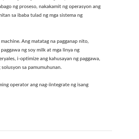
bago ng proseso, nakakamit ng operasyon ang
tan sa ibaba tulad ng mga sistema ng
g machine. Ang matatag na pagganap nito,
 paggawa ng soy milk at mga linya ng
ryales, i-optimize ang kahusayan ng paggawa,
ng solusyon sa pamumuhunan.
ng operator ang nag-iintegrate ng isang