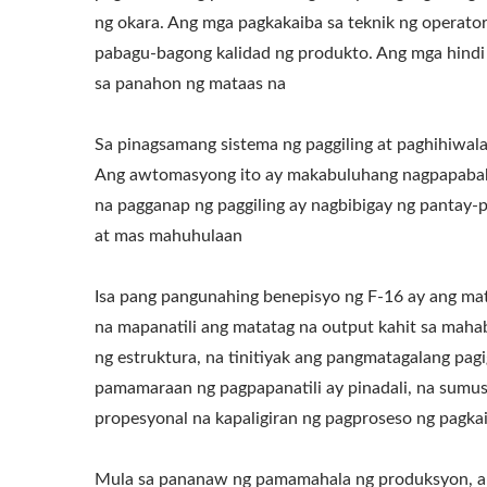
ng okara. Ang mga pagkakaiba sa teknik ng operator 
pabagu-bagong kalidad ng produkto. Ang mga hindi 
sa panahon ng mataas na
Sa pinagsamang sistema ng paggiling at paghihiwala
Ang awtomasyong ito ay makabuluhang nagpapababa
na pagganap ng paggiling ay nagbibigay ng pantay-
at mas mahuhulaan
Isa pang pangunahing benepisyo ng F-16 ay ang mat
na mapanatili ang matatag na output kahit sa mahab
ng estruktura, na tinitiyak ang pangmatagalang pag
pamamaraan ng pagpapanatili ay pinadali, na sumu
propesyonal na kapaligiran ng pagproseso ng pagkai
Mula sa pananaw ng pamamahala ng produksyon, an