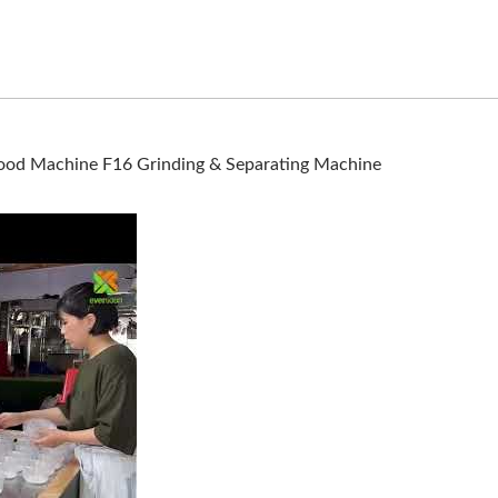
Food Machine F16 Grinding & Separating Machine
yon ng Customer | Yung Soon Lih Food Machine F16 Grinding &