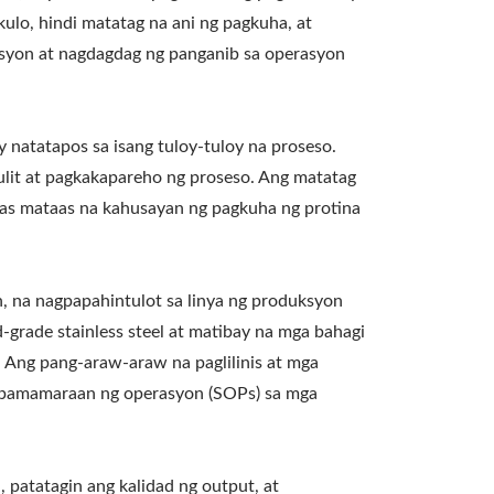
kulo, hindi matatag na ani ng pagkuha, at
ksyon at nagdagdag ng panganib sa operasyon
 natatapos sa isang tuloy-tuloy na proseso.
it at pagkakapareho ng proseso. Ang matatag
mas mataas na kahusayan ng pagkuha ng protina
, na nagpapahintulot sa linya ng produksyon
grade stainless steel at matibay na mga bahagi
. Ang pang-araw-araw na paglilinis at mga
g pamamaraan ng operasyon (SOPs) sa mga
atatagin ang kalidad ng output, at