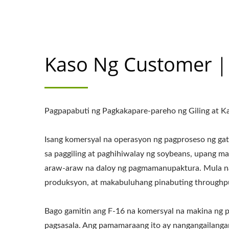
Kaso Ng Customer｜F
Pagpapabuti ng Pagkakapare-pareho ng Giling at K
Isang komersyal na operasyon ng pagproseso ng gat
sa paggiling at paghihiwalay ng soybeans, upang m
araw-araw na daloy ng pagmamanupaktura. Mula na
produksyon, at makabuluhang pinabuting throughpu
Bago gamitin ang F-16 na komersyal na makina ng 
pagsasala. Ang pamamaraang ito ay nangangailanga