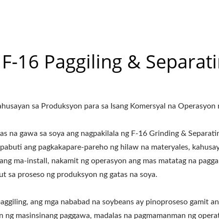
-16 Paggiling & Separat
ahusayan sa Produksyon para sa Isang Komersyal na Operasyon 
as na gawa sa soya ang nagpakilala ng F-16 Grinding & Separat
apabuti ang pagkakapare-pareho ng hilaw na materyales, kahusa
ng ma-install, nakamit ng operasyon ang mas matatag na pagga
t sa proseso ng produksyon ng gatas na soya.
paggiling, ang mga nababad na soybeans ay pinoproseso gamit a
n ng masinsinang paggawa, madalas na pagmamanman ng operator