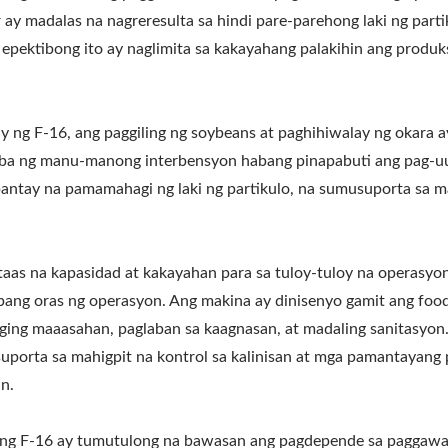
ay madalas na nagreresulta sa hindi pare-parehong laki ng parti
epektibong ito ay naglimita sa kakayahang palakihin ang produ
y ng F-16, ang paggiling ng soybeans at paghihiwalay ng okara ay
 ng manu-manong interbensyon habang pinapabuti ang pag-uul
pantay na pamamahagi ng laki ng partikulo, na sumusuporta sa 
aas na kapasidad at kakayahan para sa tuloy-tuloy na operasyon
ang oras ng operasyon. Ang makina ay dinisenyo gamit ang food-
iging maaasahan, paglaban sa kaagnasan, at madaling sanitasyon
suporta sa mahigpit na kontrol sa kalinisan at mga pamantayan
n.
g F-16 ay tumutulong na bawasan ang pagdepende sa paggawa, p