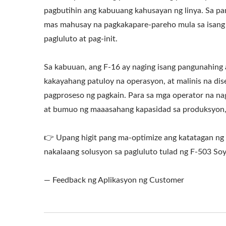
pagbutihin ang kabuuang kahusayan ng linya. Sa 
mas mahusay na pagkakapare-pareho mula sa isang 
pagluluto at pag-init.
Sa kabuuan, ang F-16 ay naging isang pangunahing a
kakayahang patuloy na operasyon, at malinis na dis
pagproseso ng pagkain. Para sa mga operator na na
at bumuo ng maaasahang kapasidad sa produksyon,
👉 Upang higit pang ma-optimize ang katatagan ng
nakalaang solusyon sa pagluluto tulad ng F-503 So
— Feedback ng Aplikasyon ng Customer