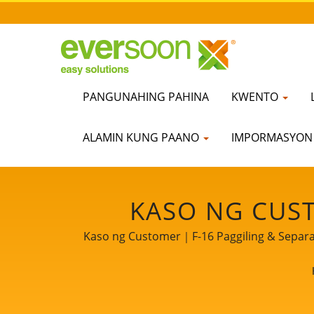
PANGUNAHING PAHINA
KWENTO
ALAMIN KUNG PAANO
IMPORMASYO
KASO NG CUS
MACHINE / PROP
Kaso ng Customer｜F-16 Paggiling & Separati
Milk at Tofu Machines. Bilang tagapangal
PAGPROSESO NG 
karanasan sa produksyon ng Tofu sa amin
YUNG SO