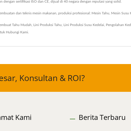
 dengan sertifikasi ISO dan CE, dijual di 40 negara dengan reputasi yang solid.
mbuatan dan teknis mesin makanan, produksi profesional: Mesin Tahu, Mesin Susu Ked
embuat Tahu Mudah
,
Lini Produksi Tahu
,
Lini Produksi Susu Kedelai
,
Pengolahan Kede
ntuk
Hubungi Kami
.
sar, Konsultan & ROI?
amat Kami
Berita Terbaru