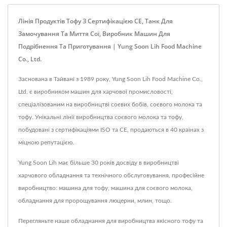
Лінія Продуктів Тофу З Сертифікацією CE, Танк Для
Замочування Та Миття Сої, Виробник Машин Для
Подрібнення Та Приготування | Yung Soon Lih Food Machine
Co., Ltd.
Заснована в Тайвані з 1989 року, Yung Soon Lih Food Machine Co.,
Ltd. є виробником машин для харчової промисловості,
спеціалізованим на виробництві соєвих бобів, соєвого молока та
тофу. Унікальні лінії виробництва соєвого молока та тофу,
побудовані з сертифікаціями ISO та CE, продаються в 40 країнах з
міцною репутацією.
Yung Soon Lih має більше 30 років досвіду в виробництві
харчового обладнання та технічного обслуговування, професійне
виробництво: машина для тофу, машина для соєвого молока,
обладнання для пророщування люцерни, млин, тощо.
Перегляньте наше обладнання для виробництва якісного тофу та