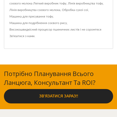
соєвого молока
Легкий виробник тофу
,
Лінія виробництва тофу
,
Лінія виробництва соєвого молока
,
Обробка сухої сої
,
Машина для пресування тофу
,
Машина для подрібнення соєвого рису
,
Високошвидкісний процесор пшеничних листів
і не соромтеся
Зв'язатися з нами
.
Потрібно Планування Всього
Ланцюга, Консультант Та ROI?
ЗВ'ЯЗАТИСЯ ЗАРАЗ!!