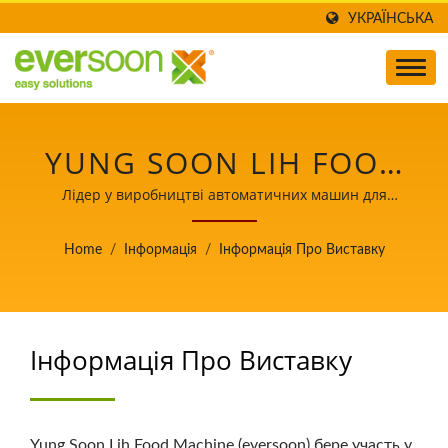
УКРАЇНСЬКА
YUNG SOON LIH FOOD
MACHINE CO., LTD.
Лідер у виробництві автоматичних машин для
виготовлення тофу та соєвого молока з пріоритетом
на безпеку харчових продуктів.
Home
/
Інформація
/
Інформація Про Виставку
Інформація Про Виставку
Yung Soon Lih Food Machine (eversoon) бере участь у