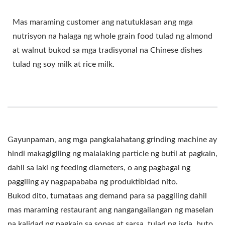
Mas maraming customer ang natutuklasan ang mga
nutrisyon na halaga ng whole grain food tulad ng almond
at walnut bukod sa mga tradisyonal na Chinese dishes
tulad ng soy milk at rice milk.
Gayunpaman, ang mga pangkalahatang grinding machine ay
hindi makagigiling ng malalaking particle ng butil at pagkain,
dahil sa laki ng feeding diameters, o ang pagbagal ng
paggiling ay nagpapababa ng produktibidad nito.
Bukod dito, tumataas ang demand para sa paggiling dahil
mas maraming restaurant ang nangangailangan ng maselan
na kalidad ng pagkain sa sopas at sarsa, tulad ng isda, buto