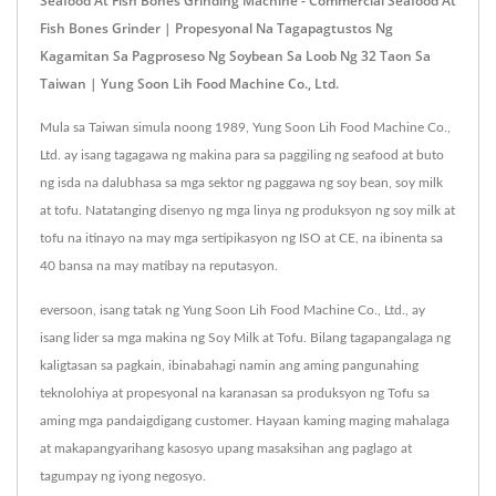
Seafood At Fish Bones Grinding Machine - Commercial Seafood At
Fish Bones Grinder | Propesyonal Na Tagapagtustos Ng
Kagamitan Sa Pagproseso Ng Soybean Sa Loob Ng 32 Taon Sa
Taiwan | Yung Soon Lih Food Machine Co., Ltd.
Mula sa Taiwan simula noong 1989, Yung Soon Lih Food Machine Co.,
Ltd. ay isang tagagawa ng makina para sa paggiling ng seafood at buto
ng isda na dalubhasa sa mga sektor ng paggawa ng soy bean, soy milk
at tofu. Natatanging disenyo ng mga linya ng produksyon ng soy milk at
tofu na itinayo na may mga sertipikasyon ng ISO at CE, na ibinenta sa
40 bansa na may matibay na reputasyon.
eversoon, isang tatak ng Yung Soon Lih Food Machine Co., Ltd., ay
isang lider sa mga makina ng Soy Milk at Tofu. Bilang tagapangalaga ng
kaligtasan sa pagkain, ibinabahagi namin ang aming pangunahing
teknolohiya at propesyonal na karanasan sa produksyon ng Tofu sa
aming mga pandaigdigang customer. Hayaan kaming maging mahalaga
at makapangyarihang kasosyo upang masaksihan ang paglago at
tagumpay ng iyong negosyo.