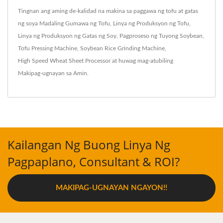
Tingnan ang aming de-kalidad na makina sa paggawa ng tofu at gatas
ng soya
Madaling Gumawa ng Tofu
,
Linya ng Produksyon ng Tofu
,
Linya ng Produksyon ng Gatas ng Soy
,
Pagproseso ng Tuyong Soybean
,
Tofu Pressing Machine
,
Soybean Rice Grinding Machine
,
High Speed Wheat Sheet Processor
at huwag mag-atubiling
Makipag-ugnayan sa Amin
.
Kailangan Ng Buong Linya Ng
Pagpaplano, Consultant & ROI?
MAKIPAG-UGNAYAN NGAYON!!