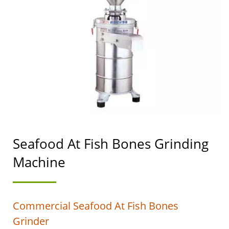
KAGAMITAN SA
PAGKAIN/ PINUNO NG
MAKINA SA PAGGAWA
NG AWTOMATIKONG
TOFU AT SOYMILK NA
MAY NANGUNGUNANG
PRAYORIDAD SA
Seafood At Fish Bones Grinding
KALIGTASAN NG
Machine
PAGKAIN.
Commercial Seafood At Fish Bones
Grinder