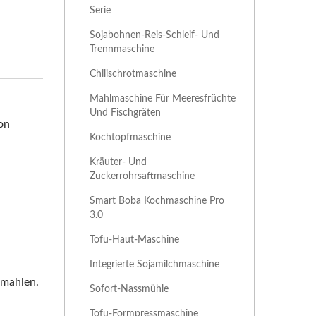
Serie
Sojabohnen-Reis-Schleif- Und
Trennmaschine
Chilischrotmaschine
Mahlmaschine Für Meeresfrüchte
Und Fischgräten
on
Kochtopfmaschine
Kräuter- Und
Zuckerrohrsaftmaschine
Smart Boba Kochmaschine Pro
3.0
Tofu-Haut-Maschine
Integrierte Sojamilchmaschine
 mahlen.
Sofort-Nassmühle
Tofu-Formpressmaschine