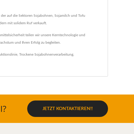
, der auf die Sektoren Sojabohnen, Sojamilch und Tofu
ndern mit solidem Ruf verkauft.
ittelsicherheit teilen wir unsere Kerntechnologie und
wachstum und Ihren Erfolg zu begleiten.
ktionslinie
,
Trockene Sojabohnenverarbeitung
,
I?
JETZT KONTAKTIEREN!!