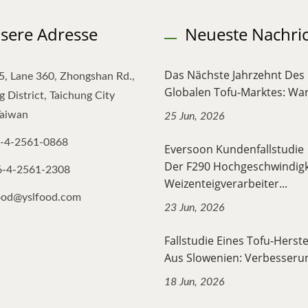
sere Adresse
Neueste Nachri
Das Nächste Jahrzehnt Des
5, Lane 360, Zhongshan Rd.,
Globalen Tofu-Marktes: War
 District, Taichung City
Taiwan
25 Jun, 2026
-4-2561-0868
Eversoon Kundenfallstudi
Der F290 Hochgeschwindigk
6-4-2561-2308
Weizenteigverarbeiter...
ood@yslfood.com
23 Jun, 2026
Fallstudie Eines Tofu-Herste
Aus Slowenien: Verbesserun
18 Jun, 2026