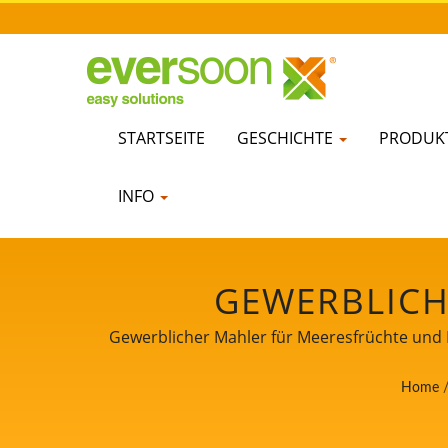
STARTSEITE
GESCHICHTE
PRODUKT
INFO
GEWERBLICHE
FISCHSCHL
Gewerblicher Mahler für Meeresfrüchte und F
LEBENSMITTEL
Home
LEITER