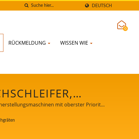
DEUTSCH
0
RÜCKMELDUNG
WISSEN WIE
CHSCHLEIFER,
LMASCHINE,
herstellungsmaschinen mit oberster Priorität
LAUSRÜSTUNG /
chgräten
FU- UND