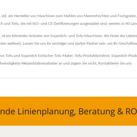
., Ltd. ein Hersteller von Maschinen zum Mahlen von Meeresfrüchten und Fischgräten
milch und Tofu, die mit ISO- und CE-Zertifizierungen ausgestattet sind, werden in 40 Lä
ist ein führender Anbieter von Sojamilch- und Tofu-Maschinen. Als Hüter der Lebensm
en weltweit. Lassen Sie uns Ihr wichtiger und starker Partner sein, um Ihr Geschäfts
 von Tofu und Sojamilch
Einfacher Tofu-Maker
,
Tofu-Produktionslinie
,
Sojamilch-Produ
windigkeits-Weizenblattverarbeiter
an und zögern Sie nicht,
Kontaktieren Sie uns
.
nde Linienplanung, Beratung & RO