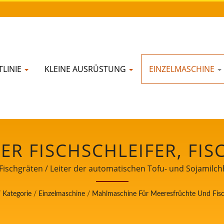
LINIE
KLEINE AUSRÜSTUNG
EINZELMASCHINE
R FISCHSCHLEIFER, FIS
EIFMASCHINE, FISCHMAH
ischgräten / Leiter der automatischen Tofu- und Sojamilch
für Lebensmittelsicherheit.
MASCHINE, LEBENSMITTE
/
Kategorie
/
Einzelmaschine
/
Mahlmaschine Für Meeresfrüchte Und Fis
 DER AUTOMATISCHEN TO