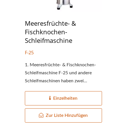
Meeresfrüchte- &
Fischknochen-
Schleifmaschine
F-25
1. Meeresfrüchte- & Fischknochen-
Schleifmaschine F-25 und andere
Schleifmaschinen haben zwei...
220 Kg Trockenbohnen
Kl
Automatische Tofu-
Einzelheiten
Produktionslinie
Zur Liste Hinzufügen