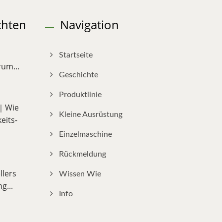
chten
Navigation
Startseite
um...
Geschichte
Produktlinie
e｜Wie
Kleine Ausrüstung
eits-
Einzelmaschine
Rückmeldung
llers
Wissen Wie
g...
Info