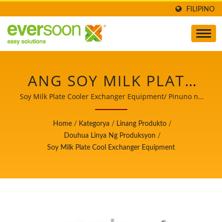
FILIPINO
ANG SOY MILK PLATE
COOL EXCHANGER
Soy Milk Plate Cooler Exchanger Equipment/ Pinuno ng
Makina sa Paggawa ng Awtomatikong Tofu at Soymilk na
EQUIPMENT AY ISA SA
may Nangungunang Prayoridad sa Kaligtasan ng
Home
/
Kategorya
/
Linang Produkto
/
Pagkain.
MGA MAKINA SA
Douhua Linya Ng Produksyon
/
Soy Milk Plate Cool Exchanger Equipment
DOUHUA PRODUCTION
LINE./ PINUNO NG
MAKINA SA PAGGAWA
NG AWTOMATIKONG