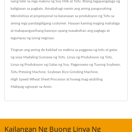
isang lider sa mga makina ng Soy Milk at Tofu. Bilang tagapangalaga ng
kaligtasan sa pagkain, ibinabahagi namin ang aming pangunahing
teknolohiya at propesyonal na karanasan sa produksyon ng Tofu sa
aming mga pandaigdigang customer. Hayaan kaming maging mahalaga
at makapangyarihang kasosyo upang masaksihan ang paglago at
tagumpay ng iyong negosyo.
Tingnan ang aming de-kalidad na makina sa paggawa ng tofu at gatas
ng soya
Madaling Gumawa ng Tofu
,
Linya ng Produksyon ng Tofu
,
Linya ng Produksyon ng Gatas ng Soy
,
Pagproseso ng Tuyong Soybean
,
Tofu Pressing Machine
,
Soybean Rice Grinding Machine
,
High Speed Wheat Sheet Processor
at huwag mag-atubiling
Makipag-ugnayan sa Amin
.
Kailangan Ng Buong Linya Ng