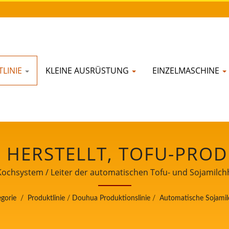
LINIE
KLEINE AUSRÜSTUNG
EINZELMASCHINE
 HERSTELLT, TOFU-PROD
, TOFU-HERSTELLUNGSPR
Kochsystem / Leiter der automatischen Tofu- und Sojamilch
für Lebensmittelsicherheit.
FU-FERTIGUNGSPROZESS,
gorie
/
Produktlinie
/
Douhua Produktionslinie
/
Automatische Sojamil
ERARBEITUNGSMETHODE