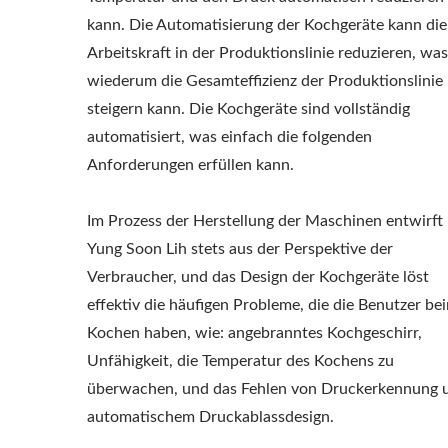
TOFU-
kann. Die Automatisierung der Kochgeräte kann die
Arbeitskraft in der Produktionslinie reduzieren, was
MASCHINENHERS
wiederum die Gesamteffizienz der Produktionslinie
steigern kann. Die Kochgeräte sind vollständig
MASCHINEN, TO
automatisiert, was einfach die folgenden
HERSTELLER,
Anforderungen erfüllen kann.
HERSTELLUNG
Im Prozess der Herstellung der Maschinen entwirft
HERSTELL
Yung Soon Lih stets aus der Perspektive der
Verbraucher, und das Design der Kochgeräte löst
HERSTELLUNG
effektiv die häufigen Probleme, die die Benutzer be
Kochen haben, wie: angebranntes Kochgeschirr,
HERSTELLUNG
Unfähigkeit, die Temperatur des Kochens zu
HERSTELLUNGSFA
überwachen, und das Fehlen von Druckerkennung 
automatischem Druckablassdesign.
PRODUKTIONSAU