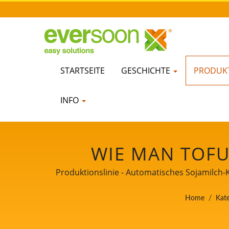
STARTSEITE
GESCHICHTE
PRODUKT
INFO
WIE MAN TOFU
HERSTELLUNG
Produktionslinie - Automatisches Sojamilch-
FERTIGUNG, TO
Home
/
Kate
TOFU-V