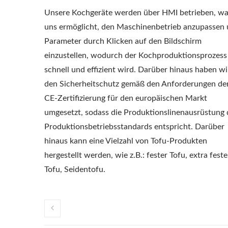
TOFU-PRO
Unsere Kochgeräte werden über HMI betrieben, wa
uns ermöglicht, den Maschinenbetrieb anzupassen
PRODUKTIO
Parameter durch Klicken auf den Bildschirm
einzustellen, wodurch der Kochproduktionsprozess
FLEISCHMASCHI
schnell und effizient wird. Darüber hinaus haben wi
GEMÜSE-TO
den Sicherheitschutz gemäß den Anforderungen de
CE-Zertifizierung für den europäischen Markt
LEBENSMITTELM
220 Kg Trockenbohnen
Kl
umgesetzt, sodass die Produktionslinenausrüstung
Automatische Tofu-
TOFU- UND SO
Produktionsbetriebsstandards entspricht. Darüber
Produktionslinie
hinaus kann eine Vielzahl von Tofu-Produkten
OBERSTER PRI
hergestellt werden, wie z.B.: fester Tofu, extra feste
Tofu, Seidentofu.