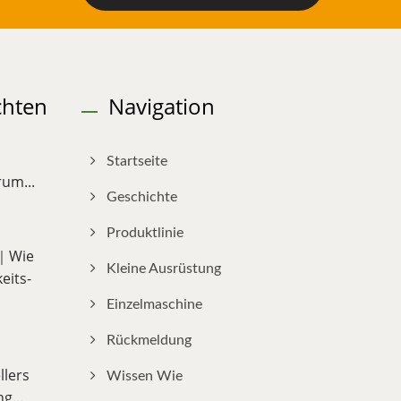
chten
Navigation
Startseite
um...
Geschichte
Produktlinie
e｜Wie
Kleine Ausrüstung
eits-
Einzelmaschine
Rückmeldung
llers
Wissen Wie
g...