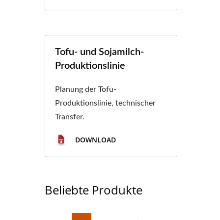
 TOFU-
ENPREIS, TOFU-
Tofu- und Sojamilch-
RÜSTUNG, TOFU-
Produktionslinie
CHINE, TOFU-
Planung der Tofu-
ERÄTE, TOFU-
Produktionslinie, technischer
Transfer.
DER TOFU-
DOWNLOAD
ELLER, TOFU-
ERÄTE, TOFU-
Beliebte Produkte
GSANLAGE, TOFU-
UKTIONSFABRIK,