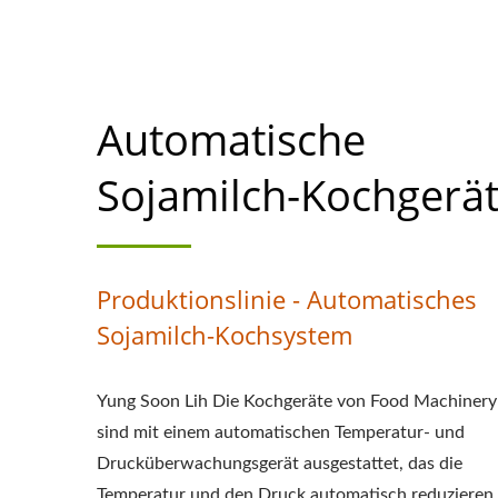
VERARBEITUN
PRODU
Automatische
PRODUKTIONSP
AUTOMATISCHE
Sojamilch-Kochgerä
HERSTELLUNGSMA
EINFACHER TO
Produktionslinie - Automatisches
INDUSTRIE
Sojamilch-Kochsystem
AUSRÜSTUNG, S
Yung Soon Lih Die Kochgeräte von Food Machinery
TOFU-HERSTELLU
sind mit einem automatischen Temperatur- und
Drucküberwachungsgerät ausgestattet, das die
FABRIK, TOFU-M
Temperatur und den Druck automatisch reduzieren