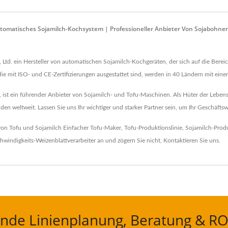
utomatisches Sojamilch-Kochsystem | Professioneller Anbieter Von Sojabohne
 Ltd. ein Hersteller von automatischen Sojamilch-Kochgeräten, der sich auf die Berei
die mit ISO- und CE-Zertifizierungen ausgestattet sind, werden in 40 Ländern mit eine
ist ein führender Anbieter von Sojamilch- und Tofu-Maschinen. Als Hüter der Lebensm
en weltweit. Lassen Sie uns Ihr wichtiger und starker Partner sein, um Ihr Geschäfts
 von Tofu und Sojamilch
Einfacher Tofu-Maker
,
Tofu-Produktionslinie
,
Sojamilch-Produ
windigkeits-Weizenblattverarbeiter
an und zögern Sie nicht,
Kontaktieren Sie uns
.
nde Linienplanung, Beratung & RO