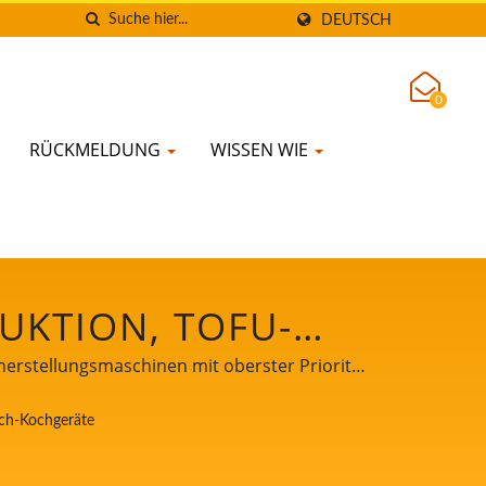
DEUTSCH
0
RÜCKMELDUNG
WISSEN WIE
UKTION, TOFU-
OZESS, TOFU-
herstellungsmaschinen mit oberster Priorität
 TOFU-PROZESS,
ch-Kochgeräte
, TOFU-