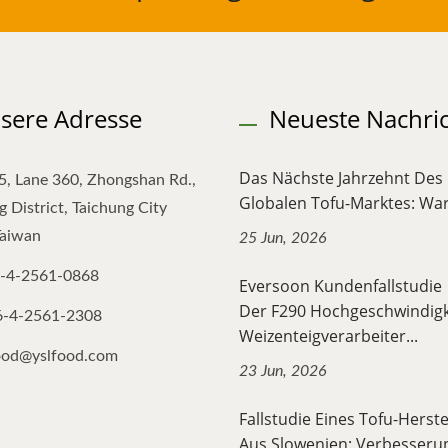
sere Adresse
Neueste Nachri
Das Nächste Jahrzehnt Des
5, Lane 360, Zhongshan Rd.,
Globalen Tofu-Marktes: War
 District, Taichung City
Taiwan
25 Jun, 2026
-4-2561-0868
Eversoon Kundenfallstudi
Der F290 Hochgeschwindigk
6-4-2561-2308
Weizenteigverarbeiter...
ood@yslfood.com
23 Jun, 2026
Fallstudie Eines Tofu-Herste
Aus Slowenien: Verbesserun