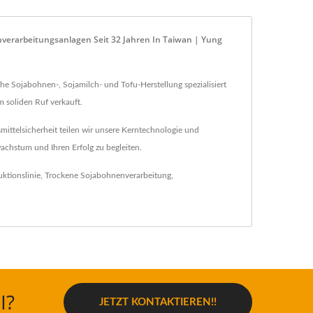
nverarbeitungsanlagen Seit 32 Jahren In Taiwan | Yung
che Sojabohnen-, Sojamilch- und Tofu-Herstellung spezialisiert
m soliden Ruf verkauft.
ittelsicherheit teilen wir unsere Kerntechnologie und
wachstum und Ihren Erfolg zu begleiten.
ktionslinie
,
Trockene Sojabohnenverarbeitung
,
I?
JETZT KONTAKTIEREN!!