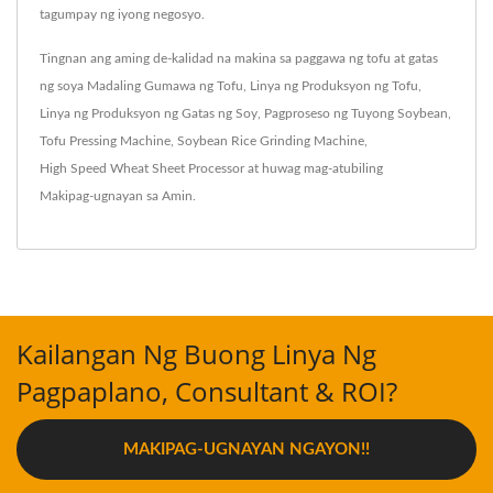
tagumpay ng iyong negosyo.
Tingnan ang aming de-kalidad na makina sa paggawa ng tofu at gatas
ng soya
Madaling Gumawa ng Tofu
,
Linya ng Produksyon ng Tofu
,
Linya ng Produksyon ng Gatas ng Soy
,
Pagproseso ng Tuyong Soybean
,
Tofu Pressing Machine
,
Soybean Rice Grinding Machine
,
High Speed Wheat Sheet Processor
at huwag mag-atubiling
Makipag-ugnayan sa Amin
.
Kailangan Ng Buong Linya Ng
Pagpaplano, Consultant & ROI?
MAKIPAG-UGNAYAN NGAYON!!