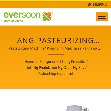
FILIPINO
ANG PASTEURIZING
EQUIPMENT AY ISA SA
Pasteurizing Machine/ Pinuno ng Makina sa Paggawa ng
Awtomatikong Tofu at Soymilk na may Nangungunang
MGA MAKINA SA SOY
Prayoridad sa Kaligtasan ng Pagkain.
Home
/
Kategorya
/
Linang Produkto
/
MILK PRODUCTION
Linia Ng Produksyon Ng Gatas Ng Soy
/
Pasteurizing Equipment
LINE./ PINUNO NG
MAKINA SA PAGGAWA
NG AWTOMATIKONG
TOFU AT SOYMILK NA