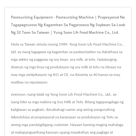
Pasteurizing Equipment - Pasteurizing Machine | Propesyonal Na
Tagapagtustos Ng Kagamitan Sa Pagproseso Ng Soybean Sa Loob
Ng 32 Taon Sa Taiwan | Yung Soon Lih Food Machine Co., Ltd.
Mula sa Taiwan simula noong 1989, Yung Soon Lih Food Machine Co.,
Ltd. ay isang tagagawa ng kagamitan sa pasteurization na dalubhasa sa
mga sektor ng paggawa ng soy bean, soy milk, at tofu. Natatanging
disenyo ng mga linya ng produksyon ng soy milk at tofu na itinayo na
may mga sertipikasyon ng ISO at CE, na ibinenta sa 40 bansa na may
matibay na reputasyon.
eversoon, isang tatak ng Yung Soon Lih Food Machine Co., Ltd., ay
isang lider sa mga makina ng Soy Milk at Tofu. Bilang tagapangalaga ng
kaligtasan sa pagkain, ibinabahagi namin ang aming pangunahing
teknolohiya at propesyonal na karanasan sa produksyon ng Tofu sa
aming mga pandaigdigang customer. Hayaan kaming maging mahalaga
at makapangyarihang kasosyo upang masaksihan ang paglago at