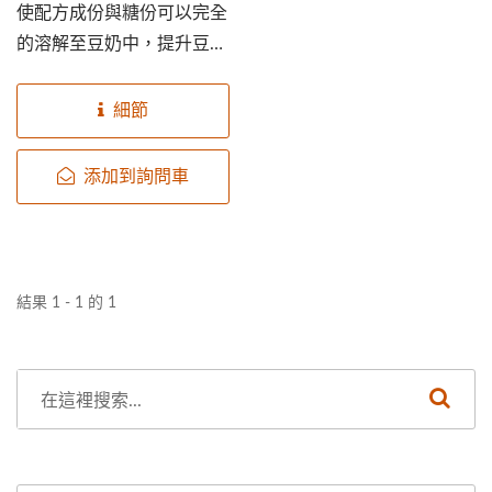
使配方成份與糖份可以完全
的溶解至豆奶中，提升豆奶
整體的均勻度。
細節
添加到詢問車
結果 1 - 1 的 1