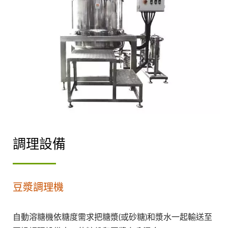
調理設備
豆漿調理機
自動溶糖機依糖度需求把糖漿(或砂糖)和漿水一起輸送至