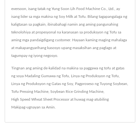
eversoon, isang tatak ng Yung Soon Lih Food Machine Co., Ltd., ay
isang lider sa mga makina ng Soy Milk at Tofu. Bilang tagapangalaga ng
kaligtasan sa pagkain, ibinabahagi namin ang aming pangunahing
teknolohiya at propesyonal na karanasan sa produksyon ng Tofu sa
aming mga pandaigdigang customer. Hayaan kaming maging mahalaga
at makapangyarihang kasosyo upang masaksihan ang paglago at
tagumpay ng iyong negosyo.
Tingnan ang aming de-kalidad na makina sa paggawa ng tofu at gatas
ng soya
Madaling Gumawa ng Tofu
,
Linya ng Produksyon ng Tofu
,
Linya ng Produksyon ng Gatas ng Soy
,
Pagproseso ng Tuyong Soybean
,
Tofu Pressing Machine
,
Soybean Rice Grinding Machine
,
High Speed Wheat Sheet Processor
at huwag mag-atubiling
Makipag-ugnayan sa Amin
.