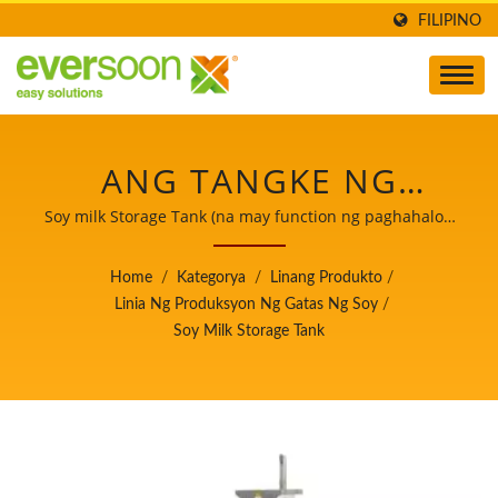
FILIPINO
ANG TANGKE NG
IMBAKAN NG GATAS AY
Soy milk Storage Tank (na may function ng paghahalo)/
Pinuno ng Makina sa Paggawa ng Awtomatikong Tofu at
ISA SA MGA MAKINA SA
Soymilk na may Nangungunang Prayoridad sa
Home
/
Kategorya
/
Linang Produkto
/
Kaligtasan ng Pagkain.
LINYA NG PAGGAWA
Linia Ng Produksyon Ng Gatas Ng Soy
/
Soy Milk Storage Tank
NG TOYO./ PINUNO NG
MAKINA SA PAGGAWA
NG AWTOMATIKONG
TOFU AT SOYMILK NA