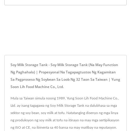
Soy Milk Storage Tank - Soy Milk Storage Tank (na May Function
Ng Paghahalo) | Propesyonal Na Tagapagtustos Ng Kagamitan
Sa Pagproseso Ng Soybean Sa Loob Ng 32 Taon Sa Taiwan | Yung
Soon Lih Food Machine Co., Ltd.
Mula sa Taiwan simula noong 1989, Yung Soon Lih Food Machine Co.,
Ltd. ay isang tagagawa ng Soy Milk Storage Tank na dalubhasa sa mga
sektor ng soy bean, soy milk at tofu. Natatanging disenyo ng mga linya
ng produksyon ng soy milk at tofu na itinayo na may mga sertipikasyon
ng ISO at CE, na ibinenta sa 40 bansa na may matibay na reputasyon.